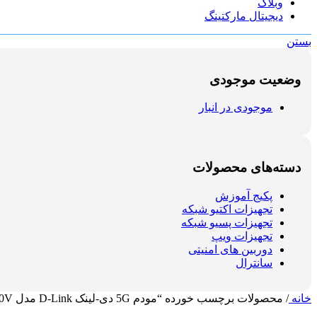
وبلاگ
دیجیتال مارکتینگ
بستن
وضعیت موجودی
موجودی در انبار
دسته‌های محصولات
پکیج آموزش
تجهیزات اکتیو شبکه
تجهیزات پسیو شبکه
تجهیزات ویپ
دوربین های امنیتی
سانترال
خانه
/
محصولات برچسب خورده “مودم 5G دی‑لینک D‑Link مدل DWR‑500V”