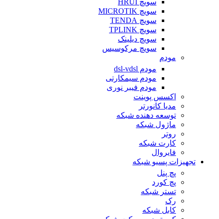
سویچ HRUI
سویچ MICROTIK
سویچ TENDA
سویچ TPLINK
سویچ دیلینک
سویچ مرکوسیس
مودم
مودم dsl-vdsl
مودم سیمکارتی
مودم فیبر نوری
اکسس پوینت
مدیا کانورتر
توسعه دهنده شبکه
ماژول شبکه
روتر
کارت شبکه
فایروال
تجهیزات پسیو شبکه
پچ پنل
پچ کورد
تستر شبکه
رک
کابل شبکه