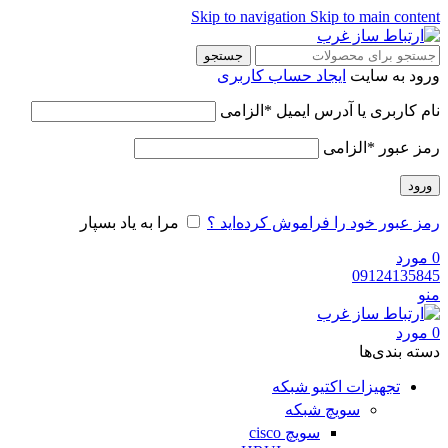
Skip to navigation
Skip to main content
جستجو
ورود به سایت
ایجاد حساب کاربری
نام کاربری یا آدرس ایمیل
*
الزامی
رمز عبور
*
الزامی
ورود
رمز عبور خود را فراموش کرده‌اید ؟
مرا به یاد بسپار
0
مورد
09124135845
منو
0
مورد
دسته‌ بندی‌ها
تجهیزات اکتیو شبکه
سویچ شبکه
سویچ cisco