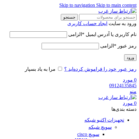
Skip to navigation
Skip to main content
جستجو
ورود به سایت
ایجاد حساب کاربری
نام کاربری یا آدرس ایمیل
*
الزامی
رمز عبور
*
الزامی
ورود
رمز عبور خود را فراموش کرده‌اید ؟
مرا به یاد بسپار
0
مورد
09124135845
منو
0
مورد
دسته‌ بندی‌ها
تجهیزات اکتیو شبکه
سویچ شبکه
سویچ cisco