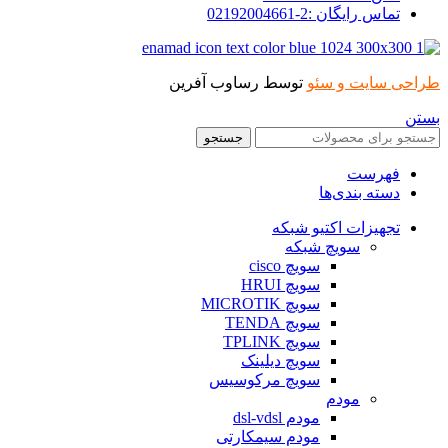
تماس رایگان :2-02192004661
طراحی سایت و سئو
توسط رساوب آفرین
بستن
جستجو
فهرست
دسته بندی‌ها
تجهیزات اکتیو شبکه
سویچ شبکه
سویچ cisco
سویچ HRUI
سویچ MICROTIK
سویچ TENDA
سویچ TPLINK
سویچ دیلینک
سویچ مرکوسیس
مودم
مودم dsl-vdsl
مودم سیمکارتی