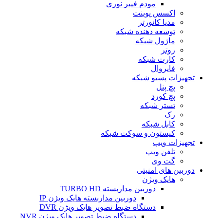
مودم فیبر نوری
اکسس پوینت
مدیا کانورتر
توسعه دهنده شبکه
ماژول شبکه
روتر
کارت شبکه
فایروال
تجهیزات پسیو شبکه
پچ پنل
پچ کورد
تستر شبکه
رک
کابل شبکه
کیستون و سوکت شبکه
تجهیزات ویپ
تلفن ویپ
گت وی
دوربین های امنیتی
هایک ویژن
دوربین مداربسته TURBO HD
دوربین مداربسته هایک ویژن IP
دستگاه ضبط تصویر هایک ویژن DVR
دستگاه ضبط تصویر هایک ویژن NVR