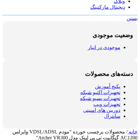
وبلاگ
دیجیتال مارکتینگ
بستن
وضعیت موجودی
موجودی در انبار
دسته‌های محصولات
پکیج آموزش
تجهیزات اکتیو شبکه
تجهیزات پسیو شبکه
تجهیزات ویپ
دوربین های امنیتی
سانترال
خانه
/
محصولات برچسب خورده “مودم VDSL/ADSL وایرلس
AC1200 گیگابیت تی پی لینک مدل Archer VR300”