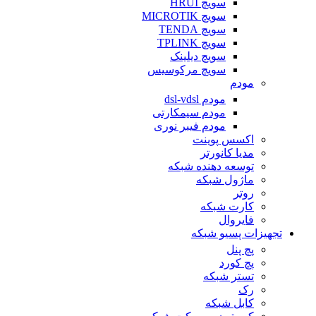
سویچ HRUI
سویچ MICROTIK
سویچ TENDA
سویچ TPLINK
سویچ دیلینک
سویچ مرکوسیس
مودم
مودم dsl-vdsl
مودم سیمکارتی
مودم فیبر نوری
اکسس پوینت
مدیا کانورتر
توسعه دهنده شبکه
ماژول شبکه
روتر
کارت شبکه
فایروال
تجهیزات پسیو شبکه
پچ پنل
پچ کورد
تستر شبکه
رک
کابل شبکه