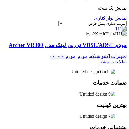
نمایش یک نتیجه
نمایش نوار کناری
مودم VDSL/ADSL تی پی لینک مدل Archer VR300
تجهیزات اکتیو شبکه
,
مودم
,
مودم dsl-vdsl
اطلاعات بیشتر
ضمانت خدمات
بهترین کیفیت
پشتیبانی خدمات