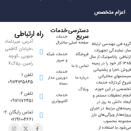
اعزام متخصص
دسترسی
خدمات
راه ارتباطی
سریع
خدمات
آدرس: میرداماد
صفحه اصلی
سانترال
گروه فنی مهندسی ارتباط
،خیابان کاظمی
ساز، نمایندگی تجهیزات
فروشگاه
خدمات شبکه
جنوبی ،کوچه
ارتباطی پاناسونیک از سال
و سرور
رامین ،پلاک7
۱۳۸۵ کار خود را در زمینه
تماس با ما
فروش ،اجرا و پشتیبانی
خدمات
تلفن 1:
سیستمهای مخابراتی
درباره ما
دوربین مدار
09124135845
شروع کردارائه خدمات
بسته
تخصصی در این حوزه،
وبلاگ
تلفن 2:
خدمات
انجام تحقیقات مستمر و
09121176451
کامپیوتری
ایجاد دانش به‌ روز در
زمینه‌های مرتبط در اجرای
تماس رایگان :2-
پروژه‌ها،از ویژگی‌های بارز
02192004661
مجموعه محسوب
می‌شود.ما استفاده از