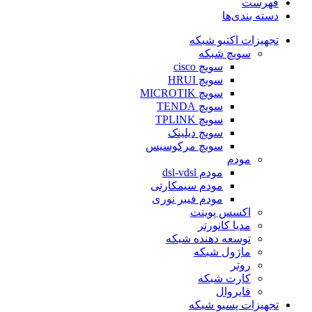
فهرست
دسته بندی‌ها
تجهیزات اکتیو شبکه
سویچ شبکه
سویچ cisco
سویچ HRUI
سویچ MICROTIK
سویچ TENDA
سویچ TPLINK
سویچ دیلینک
سویچ مرکوسیس
مودم
مودم dsl-vdsl
مودم سیمکارتی
مودم فیبر نوری
اکسس پوینت
مدیا کانورتر
توسعه دهنده شبکه
ماژول شبکه
روتر
کارت شبکه
فایروال
تجهیزات پسیو شبکه