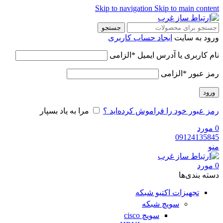
Skip to navigation
Skip to main content
جستجو
ورود به سایت
ایجاد حساب کاربری
نام کاربری یا آدرس ایمیل
*
الزامی
رمز عبور
*
الزامی
ورود
رمز عبور خود را فراموش کرده‌اید ؟
مرا به یاد بسپار
0
مورد
09124135845
منو
0
مورد
دسته‌ بندی‌ها
تجهیزات اکتیو شبکه
سویچ شبکه
سویچ cisco