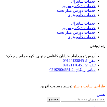
خدمات سانترال
خدمات شبکه و سرور
خدمات دوربین مدار بسته
خدمات کامپیوتری
خدمات سانترال
خدمات شبکه و سرور
خدمات دوربین مدار بسته
خدمات کامپیوتری
راه ارتباطی
آدرس: میرداماد ،خیابان کاظمی جنوبی ،کوچه رامین ،پلاک7
تلفن 1: 09124135845
تلفن 2: 09121176451
تماس رایگان :2-02192004661
طراحی سایت و سئو
توسط رساوب آفرین
بستن
جستجو