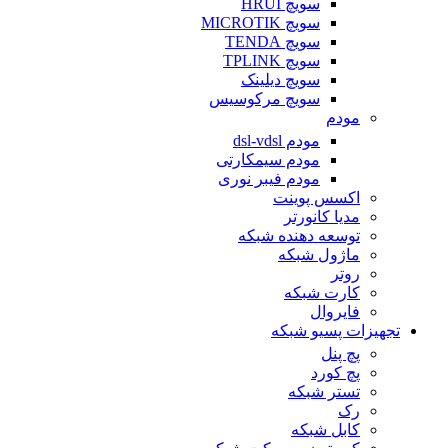
سویچ HRUI
سویچ MICROTIK
سویچ TENDA
سویچ TPLINK
سویچ دیلینک
سویچ مرکوسیس
مودم
مودم dsl-vdsl
مودم سیمکارتی
مودم فیبر نوری
اکسس پوینت
مدیا کانورتر
توسعه دهنده شبکه
ماژول شبکه
روتر
کارت شبکه
فایروال
تجهیزات پسیو شبکه
پچ پنل
پچ کورد
تستر شبکه
رک
کابل شبکه