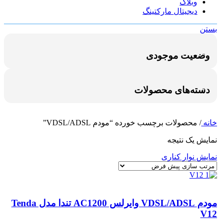
وبلاگ
دیجیتال مارکتینگ
بستن
وضعیت موجودی
دسته‌های محصولات
خانه
/
محصولات برچسب خورده “مودم VDSL/ADSL”
نمایش یک نتیجه
نمایش نوار کناری
مودم VDSL/ADSL وایرلس AC1200 تندا مدل Tenda
V12