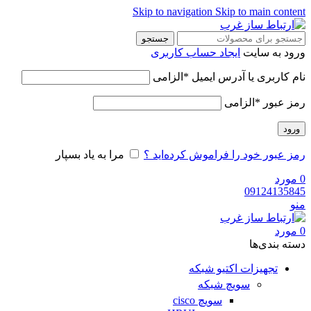
Skip to navigation
Skip to main content
جستجو
ورود به سایت
ایجاد حساب کاربری
نام کاربری یا آدرس ایمیل
*
الزامی
رمز عبور
*
الزامی
ورود
رمز عبور خود را فراموش کرده‌اید ؟
مرا به یاد بسپار
0
مورد
09124135845
منو
0
مورد
دسته‌ بندی‌ها
تجهیزات اکتیو شبکه
سویچ شبکه
سویچ cisco