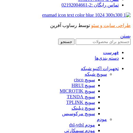
تماس رایگان :2-02192004661
طراحی سایت و سئو
توسط رساوب آفرین
بستن
جستجو
فهرست
دسته بندی‌ها
تجهیزات اکتیو شبکه
سویچ شبکه
سویچ cisco
سویچ HRUI
سویچ MICROTIK
سویچ TENDA
سویچ TPLINK
سویچ دیلینک
سویچ مرکوسیس
مودم
مودم dsl-vdsl
مودم سیمکارتی