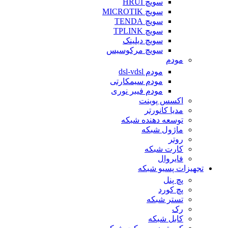
سویچ HRUI
سویچ MICROTIK
سویچ TENDA
سویچ TPLINK
سویچ دیلینک
سویچ مرکوسیس
مودم
مودم dsl-vdsl
مودم سیمکارتی
مودم فیبر نوری
اکسس پوینت
مدیا کانورتر
توسعه دهنده شبکه
ماژول شبکه
روتر
کارت شبکه
فایروال
تجهیزات پسیو شبکه
پچ پنل
پچ کورد
تستر شبکه
رک
کابل شبکه