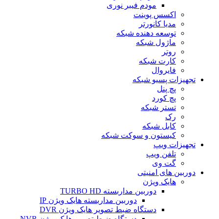
مودم فیبر نوری
اکسس پوینت
مدیا کانورتر
توسعه دهنده شبکه
ماژول شبکه
روتر
کارت شبکه
فایروال
تجهیزات پسیو شبکه
پچ پنل
پچ کورد
تستر شبکه
رک
کابل شبکه
کیستون و سوکت شبکه
تجهیزات ویپ
تلفن ویپ
گت وی
دوربین های امنیتی
هایک ویژن
دوربین مداربسته TURBO HD
دوربین مداربسته هایک ویژن IP
دستگاه ضبط تصویر هایک ویژن DVR
دستگاه ضبط تصویر هایک ویژن NVR