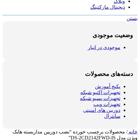
وبلاگ
دیجیتال مارکتینگ
بستن
وضعیت موجودی
موجودی در انبار
دسته‌های محصولات
پکیج آموزش
تجهیزات اکتیو شبکه
تجهیزات پسیو شبکه
تجهیزات ویپ
دوربین های امنیتی
سانترال
خانه
/
محصولات برچسب خورده “نصب دوربین مداربسته هایک
ویژن مدل DS-2CD2142FWD-IS”