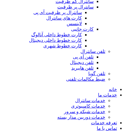
سانترال کم ظرفیت
سانترال پر ظرفیت
سانترال پر ظرفیت آی پی
کارت های سانترال
لاینسس
کارت جانبی
کارت خطوط داخلی آنالوگ
کارت خطوط داخلی دیجیتال
کارت خطوط شهری
تلفن سانترال
تلفن آی پی
تلفن دیجیتال
تلفن هایبرید
تلفن گویا
ضبط مکالمات تلفنی
خانه
خدمات ما
خدمات سانترال
خدمات کامپیوتری
خدمات شبکه و سرور
خدمات دوربین مدار بسته
تعرفه خدمات
تماس با ما