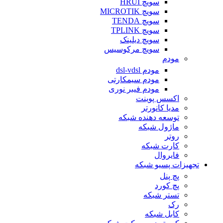
سویچ HRUI
سویچ MICROTIK
سویچ TENDA
سویچ TPLINK
سویچ دیلینک
سویچ مرکوسیس
مودم
مودم dsl-vdsl
مودم سیمکارتی
مودم فیبر نوری
اکسس پوینت
مدیا کانورتر
توسعه دهنده شبکه
ماژول شبکه
روتر
کارت شبکه
فایروال
تجهیزات پسیو شبکه
پچ پنل
پچ کورد
تستر شبکه
رک
کابل شبکه