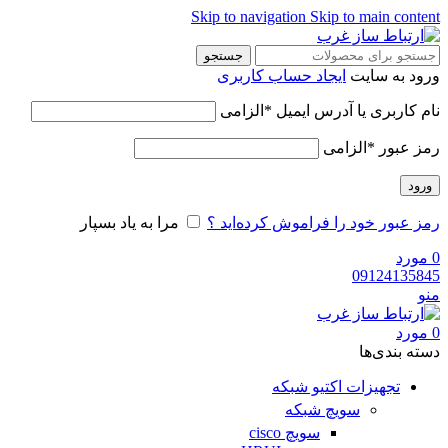
Skip to navigation
Skip to main content
جستجو
ورود به سایت
ایجاد حساب کاربری
نام کاربری یا آدرس ایمیل
*
الزامی
رمز عبور
*
الزامی
ورود
رمز عبور خود را فراموش کرده‌اید ؟
مرا به یاد بسپار
0
مورد
09124135845
منو
0
مورد
دسته‌ بندی‌ها
تجهیزات اکتیو شبکه
سویچ شبکه
سویچ cisco