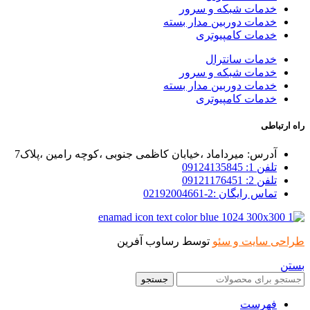
خدمات شبکه و سرور
خدمات دوربین مدار بسته
خدمات کامپیوتری
خدمات سانترال
خدمات شبکه و سرور
خدمات دوربین مدار بسته
خدمات کامپیوتری
راه ارتباطی
آدرس: میرداماد ،خیابان کاظمی جنوبی ،کوچه رامین ،پلاک7
تلفن 1: 09124135845
تلفن 2: 09121176451
تماس رایگان :2-02192004661
طراحی سایت و سئو
توسط رساوب آفرین
بستن
جستجو
فهرست