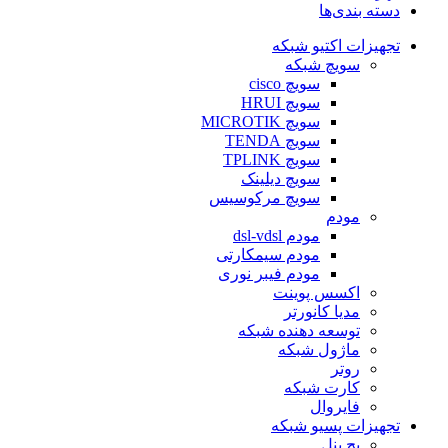
دسته بندی‌ها
تجهیزات اکتیو شبکه
سویچ شبکه
سویچ cisco
سویچ HRUI
سویچ MICROTIK
سویچ TENDA
سویچ TPLINK
سویچ دیلینک
سویچ مرکوسیس
مودم
مودم dsl-vdsl
مودم سیمکارتی
مودم فیبر نوری
اکسس پوینت
مدیا کانورتر
توسعه دهنده شبکه
ماژول شبکه
روتر
کارت شبکه
فایروال
تجهیزات پسیو شبکه
پچ پنل