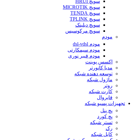
سویچ HRUI
سویچ MICROTIK
سویچ TENDA
سویچ TPLINK
سویچ دیلینک
سویچ مرکوسیس
مودم
مودم dsl-vdsl
مودم سیمکارتی
مودم فیبر نوری
اکسس پوینت
مدیا کانورتر
توسعه دهنده شبکه
ماژول شبکه
روتر
کارت شبکه
فایروال
تجهیزات پسیو شبکه
پچ پنل
پچ کورد
تستر شبکه
رک
کابل شبکه