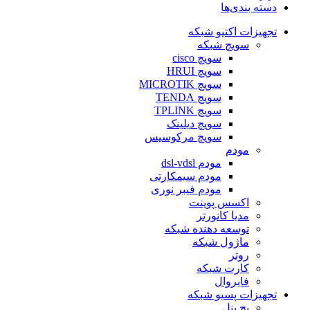
دسته بندی‌ها
تجهیزات اکتیو شبکه
سویچ شبکه
سویچ cisco
سویچ HRUI
سویچ MICROTIK
سویچ TENDA
سویچ TPLINK
سویچ دیلینک
سویچ مرکوسیس
مودم
مودم dsl-vdsl
مودم سیمکارتی
مودم فیبر نوری
اکسس پوینت
مدیا کانورتر
توسعه دهنده شبکه
ماژول شبکه
روتر
کارت شبکه
فایروال
تجهیزات پسیو شبکه
پچ پنل