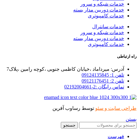
خدمات شبکه و سرور
خدمات دوربین مدار بسته
خدمات کامپیوتری
خدمات سانترال
خدمات شبکه و سرور
خدمات دوربین مدار بسته
خدمات کامپیوتری
راه ارتباطی
آدرس: میرداماد ،خیابان کاظمی جنوبی ،کوچه رامین ،پلاک7
تلفن 1: 09124135845
تلفن 2: 09121176451
تماس رایگان :2-02192004661
طراحی سایت و سئو
توسط رساوب آفرین
بستن
جستجو
فهرست