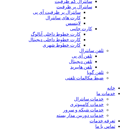
سانترال کم ظرفیت
سانترال پر ظرفیت
سانترال پر ظرفیت آی پی
کارت های سانترال
لاینسس
کارت جانبی
کارت خطوط داخلی آنالوگ
کارت خطوط داخلی دیجیتال
کارت خطوط شهری
تلفن سانترال
تلفن آی پی
تلفن دیجیتال
تلفن هایبرید
تلفن گویا
ضبط مکالمات تلفنی
خانه
خدمات ما
خدمات سانترال
خدمات کامپیوتری
خدمات شبکه و سرور
خدمات دوربین مدار بسته
تعرفه خدمات
تماس با ما