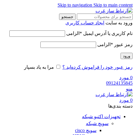
Skip to navigation
Skip to main content
جستجو
ورود به سایت
ایجاد حساب کاربری
نام کاربری یا آدرس ایمیل
*
الزامی
رمز عبور
*
الزامی
ورود
رمز عبور خود را فراموش کرده‌اید ؟
مرا به یاد بسپار
0
مورد
09124135845
منو
0
مورد
دسته‌ بندی‌ها
تجهیزات اکتیو شبکه
سویچ شبکه
سویچ cisco