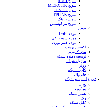
سویچ HRUI
سویچ MICROTIK
سویچ TENDA
سویچ TPLINK
سویچ دیلینک
سویچ مرکوسیس
مودم
مودم dsl-vdsl
مودم سیمکارتی
مودم فیبر نوری
اکسس پوینت
مدیا کانورتر
توسعه دهنده شبکه
ماژول شبکه
روتر
کارت شبکه
فایروال
تجهیزات پسیو شبکه
پچ پنل
پچ کورد
تستر شبکه
رک
کابل شبکه