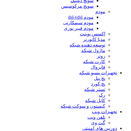
سویچ دیلینک
سویچ مرکوسیس
مودم
مودم dsl-vdsl
مودم سیمکارتی
مودم فیبر نوری
اکسس پوینت
مدیا کانورتر
توسعه دهنده شبکه
ماژول شبکه
روتر
کارت شبکه
فایروال
تجهیزات پسیو شبکه
پچ پنل
پچ کورد
تستر شبکه
رک
کابل شبکه
کیستون و سوکت شبکه
تجهیزات ویپ
تلفن ویپ
گت وی
دوربین های امنیتی