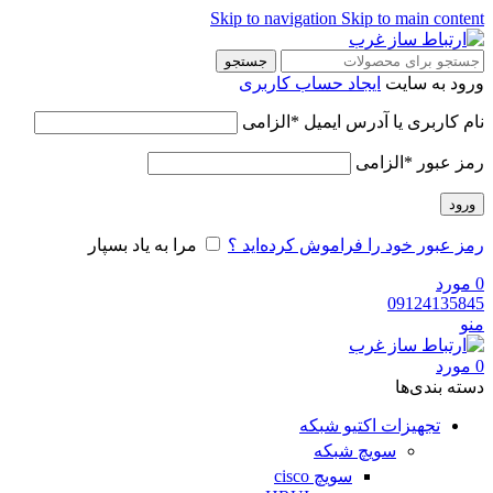
Skip to navigation
Skip to main content
جستجو
ورود به سایت
ایجاد حساب کاربری
نام کاربری یا آدرس ایمیل
*
الزامی
رمز عبور
*
الزامی
ورود
رمز عبور خود را فراموش کرده‌اید ؟
مرا به یاد بسپار
0
مورد
09124135845
منو
0
مورد
دسته‌ بندی‌ها
تجهیزات اکتیو شبکه
سویچ شبکه
سویچ cisco