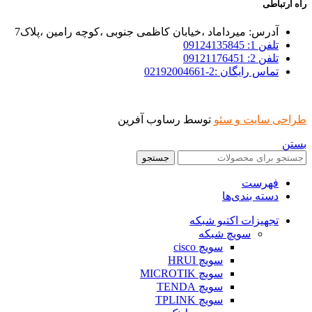
راه ارتباطی
آدرس: میرداماد ،خیابان کاظمی جنوبی ،کوچه رامین ،پلاک7
تلفن 1: 09124135845
تلفن 2: 09121176451
تماس رایگان :2-02192004661
طراحی سایت و سئو
توسط رساوب آفرین
بستن
جستجو
فهرست
دسته بندی‌ها
تجهیزات اکتیو شبکه
سویچ شبکه
سویچ cisco
سویچ HRUI
سویچ MICROTIK
سویچ TENDA
سویچ TPLINK