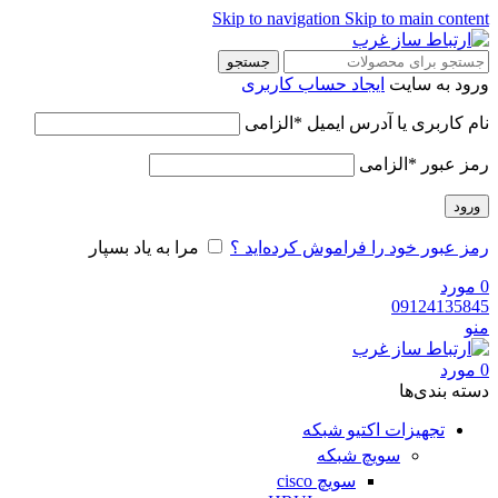
Skip to navigation
Skip to main content
جستجو
ورود به سایت
ایجاد حساب کاربری
نام کاربری یا آدرس ایمیل
*
الزامی
رمز عبور
*
الزامی
ورود
رمز عبور خود را فراموش کرده‌اید ؟
مرا به یاد بسپار
0
مورد
09124135845
منو
0
مورد
دسته‌ بندی‌ها
تجهیزات اکتیو شبکه
سویچ شبکه
سویچ cisco