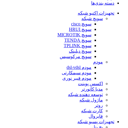
دسته بندی‌ها
تجهیزات اکتیو شبکه
سویچ شبکه
سویچ cisco
سویچ HRUI
سویچ MICROTIK
سویچ TENDA
سویچ TPLINK
سویچ دیلینک
سویچ مرکوسیس
مودم
مودم dsl-vdsl
مودم سیمکارتی
مودم فیبر نوری
اکسس پوینت
مدیا کانورتر
توسعه دهنده شبکه
ماژول شبکه
روتر
کارت شبکه
فایروال
تجهیزات پسیو شبکه
پچ پنل