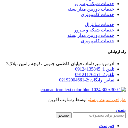
خدمات شبکه و سرور
خدمات دوربین مدار بسته
خدمات کامپیوتری
خدمات سانترال
خدمات شبکه و سرور
خدمات دوربین مدار بسته
خدمات کامپیوتری
راه ارتباطی
آدرس: میرداماد ،خیابان کاظمی جنوبی ،کوچه رامین ،پلاک7
تلفن 1: 09124135845
تلفن 2: 09121176451
تماس رایگان :2-02192004661
طراحی سایت و سئو
توسط رساوب آفرین
بستن
جستجو
فهرست