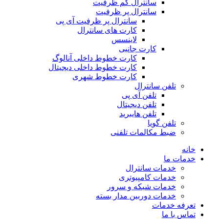
سانترال کم ظرفیت
سانترال پر ظرفیت
سانترال پر ظرفیت آی پی
کارت های سانترال
لاینسس
کارت جانبی
کارت خطوط داخلی آنالوگ
کارت خطوط داخلی دیجیتال
کارت خطوط شهری
تلفن سانترال
تلفن آی پی
تلفن دیجیتال
تلفن هایبرید
تلفن گویا
ضبط مکالمات تلفنی
خانه
خدمات ما
خدمات سانترال
خدمات کامپیوتری
خدمات شبکه و سرور
خدمات دوربین مدار بسته
تعرفه خدمات
تماس با ما