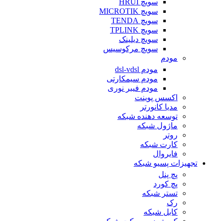
سویچ HRUI
سویچ MICROTIK
سویچ TENDA
سویچ TPLINK
سویچ دیلینک
سویچ مرکوسیس
مودم
مودم dsl-vdsl
مودم سیمکارتی
مودم فیبر نوری
اکسس پوینت
مدیا کانورتر
توسعه دهنده شبکه
ماژول شبکه
روتر
کارت شبکه
فایروال
تجهیزات پسیو شبکه
پچ پنل
پچ کورد
تستر شبکه
رک
کابل شبکه