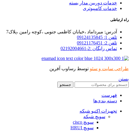
خدمات دوربین مدار بسته
خدمات کامپیوتری
راه ارتباطی
آدرس: میرداماد ،خیابان کاظمی جنوبی ،کوچه رامین ،پلاک7
تلفن 1: 09124135845
تلفن 2: 09121176451
تماس رایگان :2-02192004661
طراحی سایت و سئو
توسط رساوب آفرین
بستن
جستجو
فهرست
دسته بندی‌ها
تجهیزات اکتیو شبکه
سویچ شبکه
سویچ cisco
سویچ HRUI