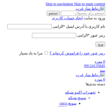
Skip to navigation
Skip to main content
جستجو
ورود به سایت
ایجاد حساب کاربری
نام کاربری یا آدرس ایمیل
*
الزامی
رمز عبور
*
الزامی
ورود
رمز عبور خود را فراموش کرده‌اید ؟
مرا به یاد بسپار
0
مورد
09124135845
منو
0
مورد
دسته‌ بندی‌ها
تجهیزات اکتیو شبکه
سویچ شبکه
سویچ cisco