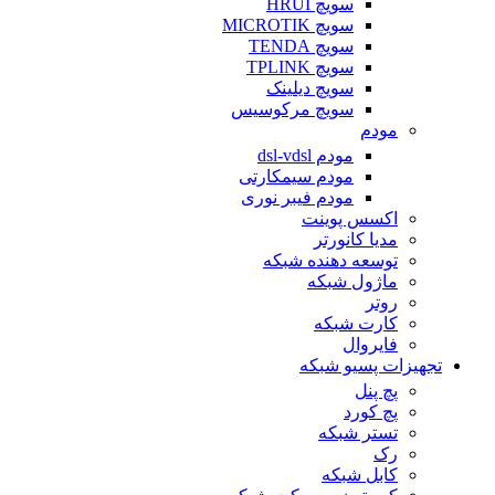
سویچ HRUI
سویچ MICROTIK
سویچ TENDA
سویچ TPLINK
سویچ دیلینک
سویچ مرکوسیس
مودم
مودم dsl-vdsl
مودم سیمکارتی
مودم فیبر نوری
اکسس پوینت
مدیا کانورتر
توسعه دهنده شبکه
ماژول شبکه
روتر
کارت شبکه
فایروال
تجهیزات پسیو شبکه
پچ پنل
پچ کورد
تستر شبکه
رک
کابل شبکه