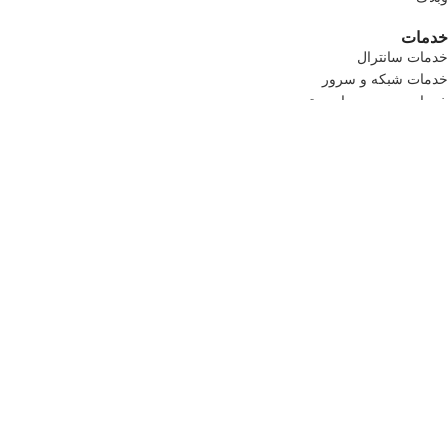
خدمات
خدمات سانترال
خدمات شبکه و سرور
خدمات دوربین مدار بسته
خدمات کامپیوتری
خدمات سانترال
خدمات شبکه و سرور
خدمات دوربین مدار بسته
خدمات کامپیوتری
راه ارتباطی
آدرس: میرداماد ،خیابان کاظمی جنوبی ،کوچه رامین ،پلاک7
تلفن 1: 09124135845
تلفن 2: 09121176451
تماس رایگان :2-02192004661
طراحی سایت و سئو
توسط رساوب آفرین