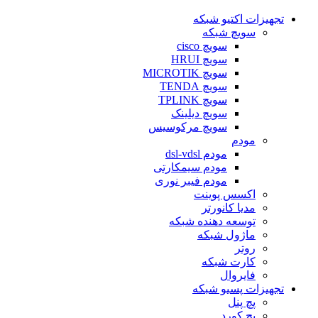
تجهیزات اکتیو شبکه
سویچ شبکه
سویچ cisco
سویچ HRUI
سویچ MICROTIK
سویچ TENDA
سویچ TPLINK
سویچ دیلینک
سویچ مرکوسیس
مودم
مودم dsl-vdsl
مودم سیمکارتی
مودم فیبر نوری
اکسس پوینت
مدیا کانورتر
توسعه دهنده شبکه
ماژول شبکه
روتر
کارت شبکه
فایروال
تجهیزات پسیو شبکه
پچ پنل
پچ کورد