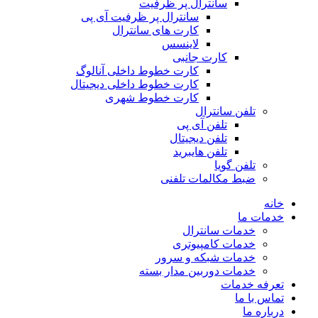
سانترال پر ظرفیت
سانترال پر ظرفیت آی پی
کارت های سانترال
لاینسس
کارت جانبی
کارت خطوط داخلی آنالوگ
کارت خطوط داخلی دیجیتال
کارت خطوط شهری
تلفن سانترال
تلفن آی پی
تلفن دیجیتال
تلفن هایبرید
تلفن گویا
ضبط مکالمات تلفنی
خانه
خدمات ما
خدمات سانترال
خدمات کامپیوتری
خدمات شبکه و سرور
خدمات دوربین مدار بسته
تعرفه خدمات
تماس با ما
درباره ما