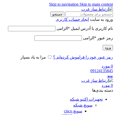
Skip to navigation
Skip to main content
جستجو
ورود به سایت
ایجاد حساب کاربری
نام کاربری یا آدرس ایمیل
*
الزامی
رمز عبور
*
الزامی
ورود
رمز عبور خود را فراموش کرده‌اید ؟
مرا به یاد بسپار
0
مورد
09124135845
منو
0
مورد
دسته‌ بندی‌ها
تجهیزات اکتیو شبکه
سویچ شبکه
سویچ cisco