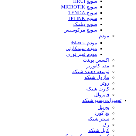
سویچ HRUI
سویچ MICROTIK
سویچ TENDA
سویچ TPLINK
سویچ دیلینک
سویچ مرکوسیس
مودم
مودم dsl-vdsl
مودم سیمکارتی
مودم فیبر نوری
اکسس پوینت
مدیا کانورتر
توسعه دهنده شبکه
ماژول شبکه
روتر
کارت شبکه
فایروال
تجهیزات پسیو شبکه
پچ پنل
پچ کورد
تستر شبکه
رک
کابل شبکه