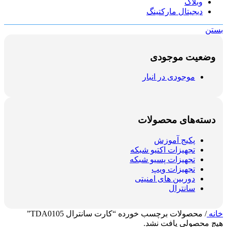
وبلاگ
دیجیتال مارکتینگ
بستن
وضعیت موجودی
موجودی در انبار
دسته‌های محصولات
پکیج آموزش
تجهیزات اکتیو شبکه
تجهیزات پسیو شبکه
تجهیزات ویپ
دوربین های امنیتی
سانترال
خانه
/
محصولات برچسب خورده “کارت سانترال TDA0105”
هیچ محصولی یافت نشد.