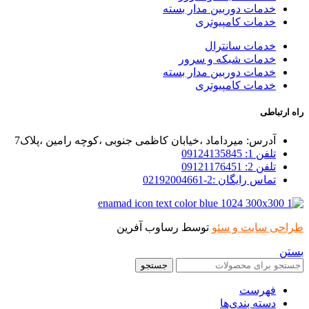
خدمات دوربین مدار بسته
خدمات کامپیوتری
خدمات سانترال
خدمات شبکه و سرور
خدمات دوربین مدار بسته
خدمات کامپیوتری
راه ارتباطی
آدرس: میرداماد ،خیابان کاظمی جنوبی ،کوچه رامین ،پلاک7
تلفن 1: 09124135845
تلفن 2: 09121176451
تماس رایگان :2-02192004661
طراحی سایت و سئو
توسط رساوب آفرین
بستن
جستجو
فهرست
دسته بندی‌ها