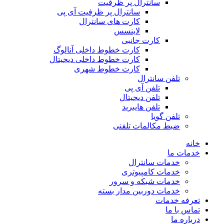
سانترال پر ظرفیت
سانترال پر ظرفیت آی پی
کارت های سانترال
لاینسس
کارت جانبی
کارت خطوط داخلی آنالوگ
کارت خطوط داخلی دیجیتال
کارت خطوط شهری
تلفن سانترال
تلفن آی پی
تلفن دیجیتال
تلفن هایبرید
تلفن گویا
ضبط مکالمات تلفنی
خانه
خدمات ما
خدمات سانترال
خدمات کامپیوتری
خدمات شبکه و سرور
خدمات دوربین مدار بسته
تعرفه خدمات
تماس با ما
درباره ما