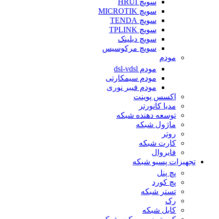
سویچ HRUI
سویچ MICROTIK
سویچ TENDA
سویچ TPLINK
سویچ دیلینک
سویچ مرکوسیس
مودم
مودم dsl-vdsl
مودم سیمکارتی
مودم فیبر نوری
اکسس پوینت
مدیا کانورتر
توسعه دهنده شبکه
ماژول شبکه
روتر
کارت شبکه
فایروال
تجهیزات پسیو شبکه
پچ پنل
پچ کورد
تستر شبکه
رک
کابل شبکه