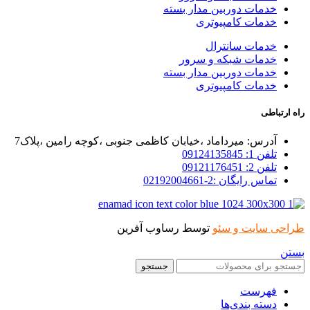
خدمات دوربین مدار بسته
خدمات کامپیوتری
خدمات سانترال
خدمات شبکه و سرور
خدمات دوربین مدار بسته
خدمات کامپیوتری
راه ارتباطی
آدرس: میرداماد ،خیابان کاظمی جنوبی ،کوچه رامین ،پلاک7
تلفن 1: 09124135845
تلفن 2: 09121176451
تماس رایگان :2-02192004661
طراحی سایت و سئو
توسط رساوب آفرین
بستن
جستجو
فهرست
دسته بندی‌ها