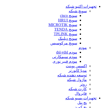
تجهیزات اکتیو شبکه
سویچ شبکه
سویچ cisco
سویچ HRUI
سویچ MICROTIK
سویچ TENDA
سویچ TPLINK
سویچ دیلینک
سویچ مرکوسیس
مودم
مودم dsl-vdsl
مودم سیمکارتی
مودم فیبر نوری
اکسس پوینت
مدیا کانورتر
توسعه دهنده شبکه
ماژول شبکه
روتر
کارت شبکه
فایروال
تجهیزات پسیو شبکه
پچ پنل
پچ کورد