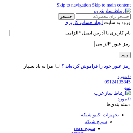
Skip to navigation
Skip to main content
جستجو
ورود به سایت
ایجاد حساب کاربری
نام کاربری یا آدرس ایمیل
*
الزامی
رمز عبور
*
الزامی
ورود
رمز عبور خود را فراموش کرده‌اید ؟
مرا به یاد بسپار
0
مورد
09124135845
منو
0
مورد
دسته‌ بندی‌ها
تجهیزات اکتیو شبکه
سویچ شبکه
سویچ cisco