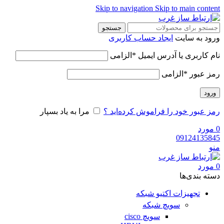
Skip to navigation
Skip to main content
جستجو
ورود به سایت
ایجاد حساب کاربری
نام کاربری یا آدرس ایمیل
*
الزامی
رمز عبور
*
الزامی
ورود
رمز عبور خود را فراموش کرده‌اید ؟
مرا به یاد بسپار
0
مورد
09124135845
منو
0
مورد
دسته‌ بندی‌ها
تجهیزات اکتیو شبکه
سویچ شبکه
سویچ cisco