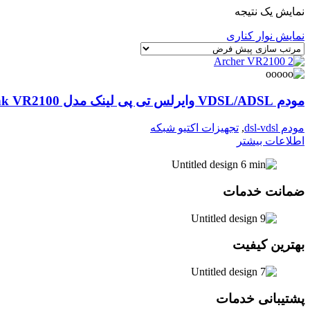
نمایش یک نتیجه
نمایش نوار کناری
مودم VDSL/ADSL وایرلس تی پی لینک مدل TP-Link VR2100
مودم dsl-vdsl
,
تجهیزات اکتیو شبکه
اطلاعات بیشتر
ضمانت خدمات
بهترین کیفیت
پشتیبانی خدمات