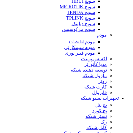
سویچ HRUI
سویچ MICROTIK
سویچ TENDA
سویچ TPLINK
سویچ دیلینک
سویچ مرکوسیس
مودم
مودم dsl-vdsl
مودم سیمکارتی
مودم فیبر نوری
اکسس پوینت
مدیا کانورتر
توسعه دهنده شبکه
ماژول شبکه
روتر
کارت شبکه
فایروال
تجهیزات پسیو شبکه
پچ پنل
پچ کورد
تستر شبکه
رک
کابل شبکه