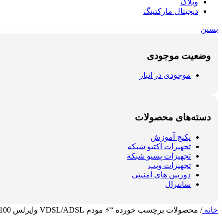
وبلاگ
دیجیتال مارکتینگ
بستن
وضعیت موجودی
موجودی در انبار
دسته‌های محصولات
پکیج آموزش
تجهیزات اکتیو شبکه
تجهیزات پسیو شبکه
تجهیزات ویپ
دوربین های امنیتی
سانترال
خانه
/
محصولات برچسب خورده “⚡ مودم VDSL/ADSL وایرلس AC2100 گیگابیت تی‌پی‌لینک مدل TP-Link VR2100”