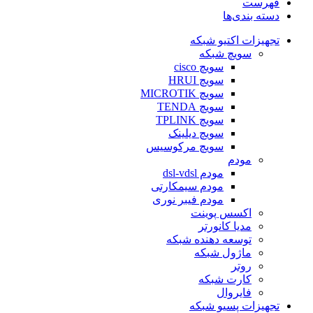
فهرست
دسته بندی‌ها
تجهیزات اکتیو شبکه
سویچ شبکه
سویچ cisco
سویچ HRUI
سویچ MICROTIK
سویچ TENDA
سویچ TPLINK
سویچ دیلینک
سویچ مرکوسیس
مودم
مودم dsl-vdsl
مودم سیمکارتی
مودم فیبر نوری
اکسس پوینت
مدیا کانورتر
توسعه دهنده شبکه
ماژول شبکه
روتر
کارت شبکه
فایروال
تجهیزات پسیو شبکه