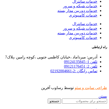
خدمات سانترال
خدمات شبکه و سرور
خدمات دوربین مدار بسته
خدمات کامپیوتری
خدمات سانترال
خدمات شبکه و سرور
خدمات دوربین مدار بسته
خدمات کامپیوتری
راه ارتباطی
آدرس: میرداماد ،خیابان کاظمی جنوبی ،کوچه رامین ،پلاک7
تلفن 1: 09124135845
تلفن 2: 09121176451
تماس رایگان :2-02192004661
طراحی سایت و سئو
توسط رساوب آفرین
بستن
جستجو