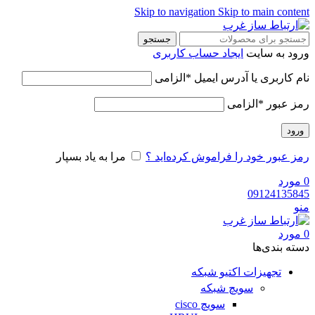
Skip to navigation
Skip to main content
جستجو
ورود به سایت
ایجاد حساب کاربری
نام کاربری یا آدرس ایمیل
*
الزامی
رمز عبور
*
الزامی
ورود
رمز عبور خود را فراموش کرده‌اید ؟
مرا به یاد بسپار
0
مورد
09124135845
منو
0
مورد
دسته‌ بندی‌ها
تجهیزات اکتیو شبکه
سویچ شبکه
سویچ cisco