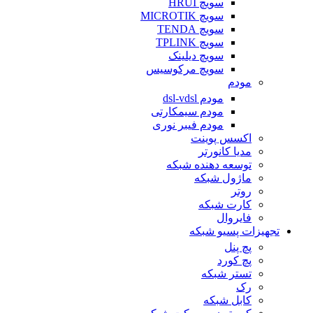
سویچ HRUI
سویچ MICROTIK
سویچ TENDA
سویچ TPLINK
سویچ دیلینک
سویچ مرکوسیس
مودم
مودم dsl-vdsl
مودم سیمکارتی
مودم فیبر نوری
اکسس پوینت
مدیا کانورتر
توسعه دهنده شبکه
ماژول شبکه
روتر
کارت شبکه
فایروال
تجهیزات پسیو شبکه
پچ پنل
پچ کورد
تستر شبکه
رک
کابل شبکه