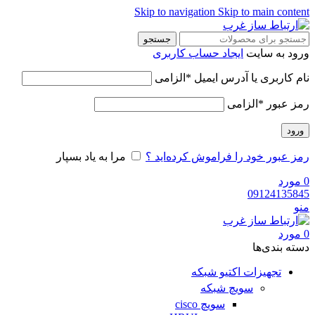
Skip to navigation
Skip to main content
جستجو
ورود به سایت
ایجاد حساب کاربری
نام کاربری یا آدرس ایمیل
*
الزامی
رمز عبور
*
الزامی
ورود
رمز عبور خود را فراموش کرده‌اید ؟
مرا به یاد بسپار
0
مورد
09124135845
منو
0
مورد
دسته‌ بندی‌ها
تجهیزات اکتیو شبکه
سویچ شبکه
سویچ cisco