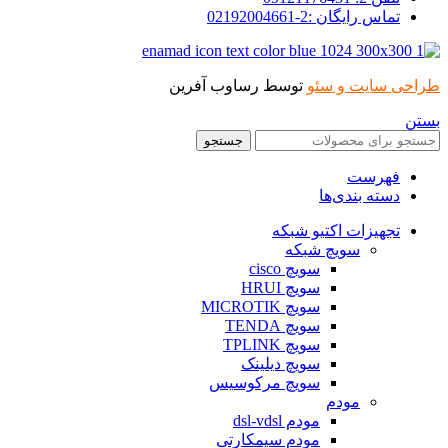
تماس رایگان :2-02192004661
طراحی سایت و سئو
توسط رساوب آفرین
بستن
جستجو
فهرست
دسته بندی‌ها
تجهیزات اکتیو شبکه
سویچ شبکه
سویچ cisco
سویچ HRUI
سویچ MICROTIK
سویچ TENDA
سویچ TPLINK
سویچ دیلینک
سویچ مرکوسیس
مودم
مودم dsl-vdsl
مودم سیمکارتی