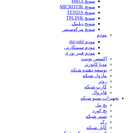
سویچ HRUI
سویچ MICROTIK
سویچ TENDA
سویچ TPLINK
سویچ دیلینک
سویچ مرکوسیس
مودم
مودم dsl-vdsl
مودم سیمکارتی
مودم فیبر نوری
اکسس پوینت
مدیا کانورتر
توسعه دهنده شبکه
ماژول شبکه
روتر
کارت شبکه
فایروال
تجهیزات پسیو شبکه
پچ پنل
پچ کورد
تستر شبکه
رک
کابل شبکه