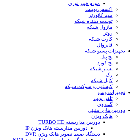
مودم فیبر نوری
اکسس پوینت
مدیا کانورتر
توسعه دهنده شبکه
ماژول شبکه
روتر
کارت شبکه
فایروال
تجهیزات پسیو شبکه
پچ پنل
پچ کورد
تستر شبکه
رک
کابل شبکه
کیستون و سوکت شبکه
تجهیزات ویپ
تلفن ویپ
گت وی
دوربین های امنیتی
هایک ویژن
دوربین مداربسته TURBO HD
دوربین مداربسته هایک ویژن IP
دستگاه ضبط تصویر هایک ویژن DVR
دستگاه ضبط تصویر هایک ویژن NVR