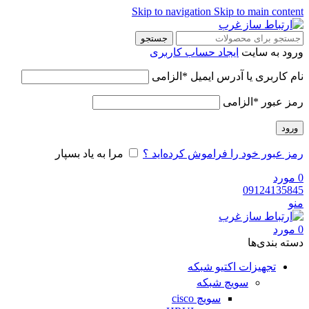
Skip to navigation
Skip to main content
جستجو
ورود به سایت
ایجاد حساب کاربری
نام کاربری یا آدرس ایمیل
*
الزامی
رمز عبور
*
الزامی
ورود
رمز عبور خود را فراموش کرده‌اید ؟
مرا به یاد بسپار
0
مورد
09124135845
منو
0
مورد
دسته‌ بندی‌ها
تجهیزات اکتیو شبکه
سویچ شبکه
سویچ cisco