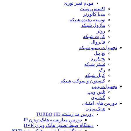
مودم فیبر نوری
اکسس پوینت
مدیا کانورتر
توسعه دهنده شبکه
ماژول شبکه
روتر
کارت شبکه
فایروال
تجهیزات پسیو شبکه
پچ پنل
پچ کورد
تستر شبکه
رک
کابل شبکه
کیستون و سوکت شبکه
تجهیزات ویپ
تلفن ویپ
گت وی
دوربین های امنیتی
هایک ویژن
دوربین مداربسته TURBO HD
دوربین مداربسته هایک ویژن IP
دستگاه ضبط تصویر هایک ویژن DVR
دستگاه ضبط تصویر هایک ویژن NVR