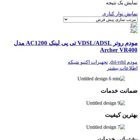
نمایش یک نتیجه
نمایش نوار کناری
مودم روتر VDSL/ADSL تی پی لینک AC1200 مدل
Archer VR400
مودم dsl-vdsl
,
تجهیزات اکتیو شبکه
اطلاعات بیشتر
ضمانت خدمات
بهترین کیفیت
پشتیبانی خدمات