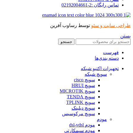
تماس رایگان :2-02192004661
طراحی سایت و سئو
توسط رساوب آفرین
بستن
جستجو
فهرست
دسته بندی‌ها
تجهیزات اکتیو شبکه
سویچ شبکه
سویچ cisco
سویچ HRUI
سویچ MICROTIK
سویچ TENDA
سویچ TPLINK
سویچ دیلینک
سویچ مرکوسیس
مودم
مودم dsl-vdsl
مودم سیمکارتی