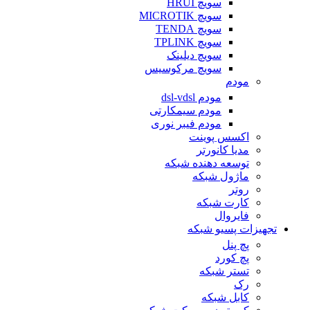
سویچ HRUI
سویچ MICROTIK
سویچ TENDA
سویچ TPLINK
سویچ دیلینک
سویچ مرکوسیس
مودم
مودم dsl-vdsl
مودم سیمکارتی
مودم فیبر نوری
اکسس پوینت
مدیا کانورتر
توسعه دهنده شبکه
ماژول شبکه
روتر
کارت شبکه
فایروال
تجهیزات پسیو شبکه
پچ پنل
پچ کورد
تستر شبکه
رک
کابل شبکه