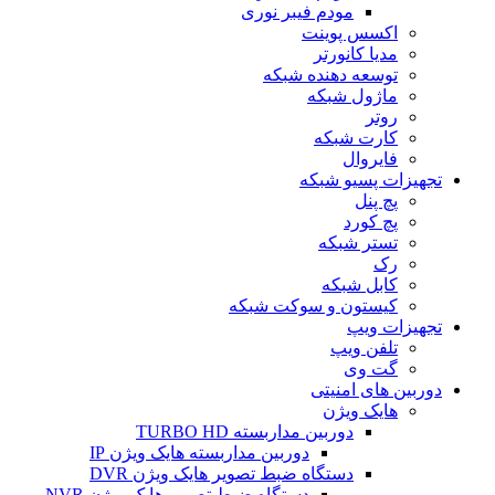
مودم فیبر نوری
اکسس پوینت
مدیا کانورتر
توسعه دهنده شبکه
ماژول شبکه
روتر
کارت شبکه
فایروال
تجهیزات پسیو شبکه
پچ پنل
پچ کورد
تستر شبکه
رک
کابل شبکه
کیستون و سوکت شبکه
تجهیزات ویپ
تلفن ویپ
گت وی
دوربین های امنیتی
هایک ویژن
دوربین مداربسته TURBO HD
دوربین مداربسته هایک ویژن IP
دستگاه ضبط تصویر هایک ویژن DVR
دستگاه ضبط تصویر هایک ویژن NVR