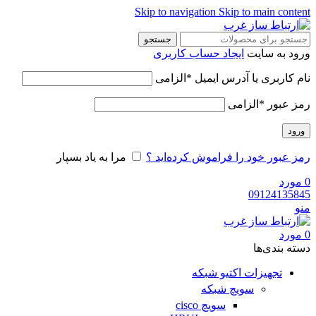
Skip to navigation
Skip to main content
جستجو
ورود به سایت
ایجاد حساب کاربری
نام کاربری یا آدرس ایمیل
*
الزامی
رمز عبور
*
الزامی
ورود
رمز عبور خود را فراموش کرده‌اید ؟
مرا به یاد بسپار
0
مورد
09124135845
منو
0
مورد
دسته‌ بندی‌ها
تجهیزات اکتیو شبکه
سویچ شبکه
سویچ cisco