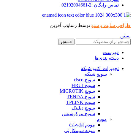
تماس رایگان :2-02192004661
طراحی سایت و سئو
توسط رساوب آفرین
بستن
جستجو
فهرست
دسته بندی‌ها
تجهیزات اکتیو شبکه
سویچ شبکه
سویچ cisco
سویچ HRUI
سویچ MICROTIK
سویچ TENDA
سویچ TPLINK
سویچ دیلینک
سویچ مرکوسیس
مودم
مودم dsl-vdsl
مودم سیمکارتی