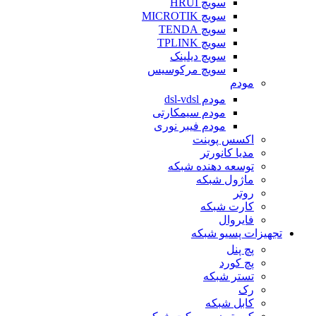
سویچ HRUI
سویچ MICROTIK
سویچ TENDA
سویچ TPLINK
سویچ دیلینک
سویچ مرکوسیس
مودم
مودم dsl-vdsl
مودم سیمکارتی
مودم فیبر نوری
اکسس پوینت
مدیا کانورتر
توسعه دهنده شبکه
ماژول شبکه
روتر
کارت شبکه
فایروال
تجهیزات پسیو شبکه
پچ پنل
پچ کورد
تستر شبکه
رک
کابل شبکه