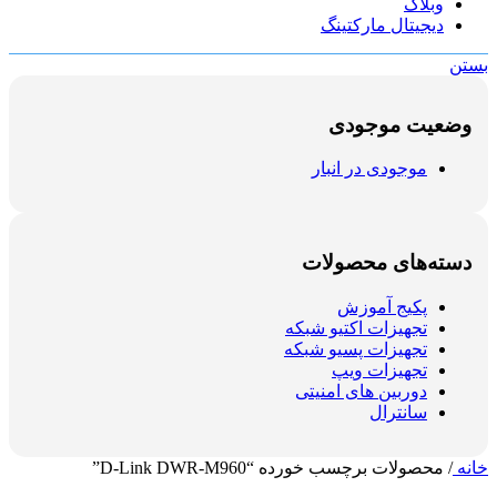
وبلاگ
دیجیتال مارکتینگ
بستن
وضعیت موجودی
موجودی در انبار
دسته‌های محصولات
پکیج آموزش
تجهیزات اکتیو شبکه
تجهیزات پسیو شبکه
تجهیزات ویپ
دوربین های امنیتی
سانترال
خانه
/
محصولات برچسب خورده “D-Link DWR-M960”