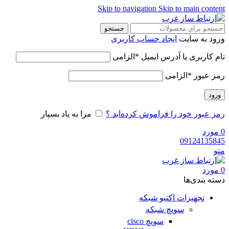
Skip to navigation
Skip to main content
جستجو
ورود به سایت
ایجاد حساب کاربری
نام کاربری یا آدرس ایمیل
*
الزامی
رمز عبور
*
الزامی
ورود
رمز عبور خود را فراموش کرده‌اید ؟
مرا به یاد بسپار
0
مورد
09124135845
منو
0
مورد
دسته‌ بندی‌ها
تجهیزات اکتیو شبکه
سویچ شبکه
سویچ cisco