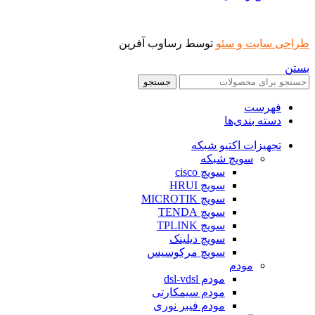
طراحی سایت و سئو
توسط رساوب آفرین
بستن
جستجو
فهرست
دسته بندی‌ها
تجهیزات اکتیو شبکه
سویچ شبکه
سویچ cisco
سویچ HRUI
سویچ MICROTIK
سویچ TENDA
سویچ TPLINK
سویچ دیلینک
سویچ مرکوسیس
مودم
مودم dsl-vdsl
مودم سیمکارتی
مودم فیبر نوری