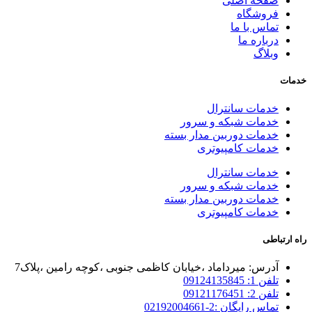
صفحه اصلی
فروشگاه
تماس با ما
درباره ما
وبلاگ
خدمات
خدمات سانترال
خدمات شبکه و سرور
خدمات دوربین مدار بسته
خدمات کامپیوتری
خدمات سانترال
خدمات شبکه و سرور
خدمات دوربین مدار بسته
خدمات کامپیوتری
راه ارتباطی
آدرس: میرداماد ،خیابان کاظمی جنوبی ،کوچه رامین ،پلاک7
تلفن 1: 09124135845
تلفن 2: 09121176451
تماس رایگان :2-02192004661