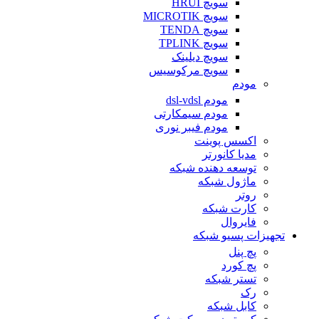
سویچ HRUI
سویچ MICROTIK
سویچ TENDA
سویچ TPLINK
سویچ دیلینک
سویچ مرکوسیس
مودم
مودم dsl-vdsl
مودم سیمکارتی
مودم فیبر نوری
اکسس پوینت
مدیا کانورتر
توسعه دهنده شبکه
ماژول شبکه
روتر
کارت شبکه
فایروال
تجهیزات پسیو شبکه
پچ پنل
پچ کورد
تستر شبکه
رک
کابل شبکه