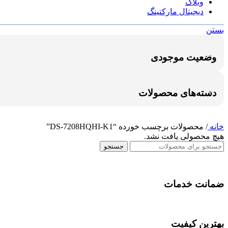
وبلاگ
دیجیتال مارکتینگ
بستن
وضعیت موجودی
دسته‌های محصولات
خانه
/
محصولات برچسب خورده “DS-7208HQHI-K1”
هیچ محصولی یافت نشد.
جستجو
ضمانت خدمات
بهترین کیفیت