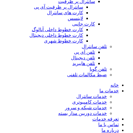
سانترال پر ظرفیت
سانترال پر ظرفیت آی پی
کارت های سانترال
لاینسس
کارت جانبی
کارت خطوط داخلی آنالوگ
کارت خطوط داخلی دیجیتال
کارت خطوط شهری
تلفن سانترال
تلفن آی پی
تلفن دیجیتال
تلفن هایبرید
تلفن گویا
ضبط مکالمات تلفنی
خانه
خدمات ما
خدمات سانترال
خدمات کامپیوتری
خدمات شبکه و سرور
خدمات دوربین مدار بسته
تعرفه خدمات
تماس با ما
درباره ما