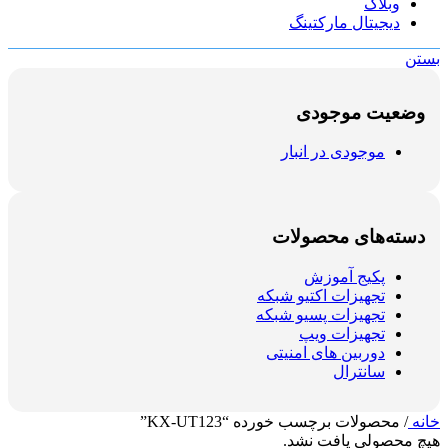
وبلاگ
دیجیتال مارکتینگ
بستن
وضعیت موجودی
موجودی در انبار
دسته‌های محصولات
پکیج آموزش
تجهیزات اکتیو شبکه
تجهیزات پسیو شبکه
تجهیزات ویپ
دوربین های امنیتی
سانترال
خانه
/
محصولات برچسب خورده “KX-UT123”
هیچ محصولی یافت نشد.