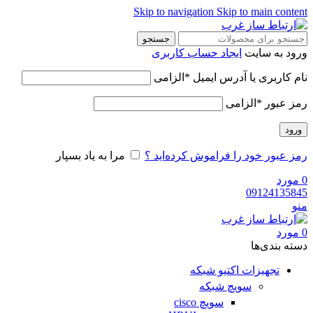
Skip to navigation
Skip to main content
جستجو
ورود به سایت
ایجاد حساب کاربری
نام کاربری یا آدرس ایمیل
*
الزامی
رمز عبور
*
الزامی
ورود
رمز عبور خود را فراموش کرده‌اید ؟
مرا به یاد بسپار
0
مورد
09124135845
منو
0
مورد
دسته‌ بندی‌ها
تجهیزات اکتیو شبکه
سویچ شبکه
سویچ cisco