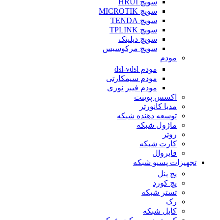
سویچ HRUI
سویچ MICROTIK
سویچ TENDA
سویچ TPLINK
سویچ دیلینک
سویچ مرکوسیس
مودم
مودم dsl-vdsl
مودم سیمکارتی
مودم فیبر نوری
اکسس پوینت
مدیا کانورتر
توسعه دهنده شبکه
ماژول شبکه
روتر
کارت شبکه
فایروال
تجهیزات پسیو شبکه
پچ پنل
پچ کورد
تستر شبکه
رک
کابل شبکه