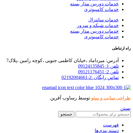
خدمات دوربین مدار بسته
خدمات کامپیوتری
خدمات سانترال
خدمات شبکه و سرور
خدمات دوربین مدار بسته
خدمات کامپیوتری
راه ارتباطی
آدرس: میرداماد ،خیابان کاظمی جنوبی ،کوچه رامین ،پلاک7
تلفن 1: 09124135845
تلفن 2: 09121176451
تماس رایگان :2-02192004661
طراحی سایت و سئو
توسط رساوب آفرین
بستن
جستجو
فهرست
دسته بندی‌ها