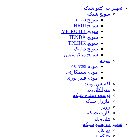
تجهیزات اکتیو شبکه
سویچ شبکه
سویچ cisco
سویچ HRUI
سویچ MICROTIK
سویچ TENDA
سویچ TPLINK
سویچ دیلینک
سویچ مرکوسیس
مودم
مودم dsl-vdsl
مودم سیمکارتی
مودم فیبر نوری
اکسس پوینت
مدیا کانورتر
توسعه دهنده شبکه
ماژول شبکه
روتر
کارت شبکه
فایروال
تجهیزات پسیو شبکه
پچ پنل
پچ کورد