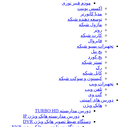
مودم فیبر نوری
اکسس پوینت
مدیا کانورتر
توسعه دهنده شبکه
ماژول شبکه
روتر
کارت شبکه
فایروال
تجهیزات پسیو شبکه
پچ پنل
پچ کورد
تستر شبکه
رک
کابل شبکه
کیستون و سوکت شبکه
تجهیزات ویپ
تلفن ویپ
گت وی
دوربین های امنیتی
هایک ویژن
دوربین مداربسته TURBO HD
دوربین مداربسته هایک ویژن IP
دستگاه ضبط تصویر هایک ویژن DVR
دستگاه ضبط تصویر هایک ویژن NVR