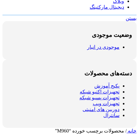
وبلاگ
دیجیتال مارکتینگ
بستن
وضعیت موجودی
موجودی در انبار
دسته‌های محصولات
پکیج آموزش
تجهیزات اکتیو شبکه
تجهیزات پسیو شبکه
تجهیزات ویپ
دوربین های امنیتی
سانترال
خانه
/
محصولات برچسب خورده “M960”