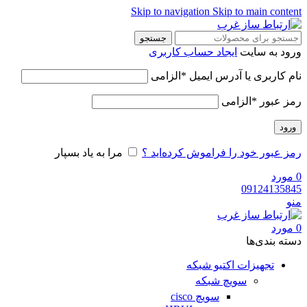
Skip to navigation
Skip to main content
جستجو
ورود به سایت
ایجاد حساب کاربری
نام کاربری یا آدرس ایمیل
*
الزامی
رمز عبور
*
الزامی
ورود
رمز عبور خود را فراموش کرده‌اید ؟
مرا به یاد بسپار
0
مورد
09124135845
منو
0
مورد
دسته‌ بندی‌ها
تجهیزات اکتیو شبکه
سویچ شبکه
سویچ cisco