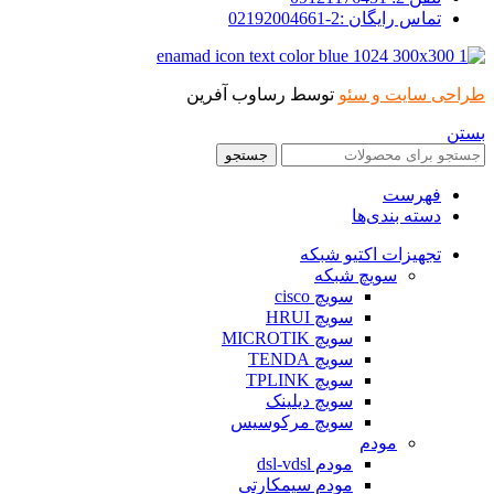
تماس رایگان :2-02192004661
طراحی سایت و سئو
توسط رساوب آفرین
بستن
جستجو
فهرست
دسته بندی‌ها
تجهیزات اکتیو شبکه
سویچ شبکه
سویچ cisco
سویچ HRUI
سویچ MICROTIK
سویچ TENDA
سویچ TPLINK
سویچ دیلینک
سویچ مرکوسیس
مودم
مودم dsl-vdsl
مودم سیمکارتی