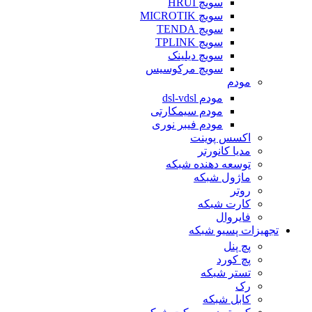
سویچ HRUI
سویچ MICROTIK
سویچ TENDA
سویچ TPLINK
سویچ دیلینک
سویچ مرکوسیس
مودم
مودم dsl-vdsl
مودم سیمکارتی
مودم فیبر نوری
اکسس پوینت
مدیا کانورتر
توسعه دهنده شبکه
ماژول شبکه
روتر
کارت شبکه
فایروال
تجهیزات پسیو شبکه
پچ پنل
پچ کورد
تستر شبکه
رک
کابل شبکه