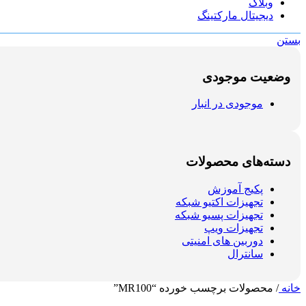
وبلاگ
دیجیتال مارکتینگ
بستن
وضعیت موجودی
موجودی در انبار
دسته‌های محصولات
پکیج آموزش
تجهیزات اکتیو شبکه
تجهیزات پسیو شبکه
تجهیزات ویپ
دوربین های امنیتی
سانترال
خانه
/
محصولات برچسب خورده “MR100”