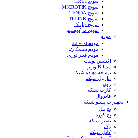
سویچ HRUI
سویچ MICROTIK
سویچ TENDA
سویچ TPLINK
سویچ دیلینک
سویچ مرکوسیس
مودم
مودم dsl-vdsl
مودم سیمکارتی
مودم فیبر نوری
اکسس پوینت
مدیا کانورتر
توسعه دهنده شبکه
ماژول شبکه
روتر
کارت شبکه
فایروال
تجهیزات پسیو شبکه
پچ پنل
پچ کورد
تستر شبکه
رک
کابل شبکه