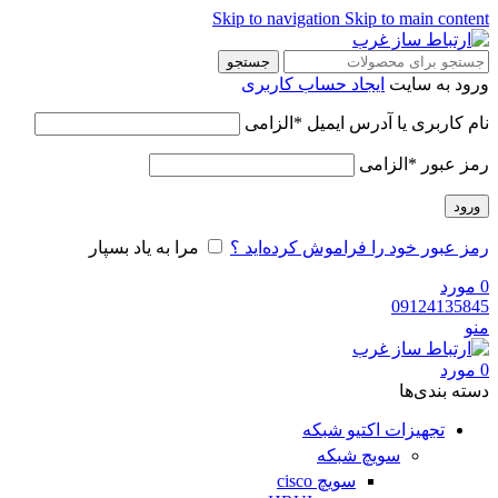
Skip to navigation
Skip to main content
جستجو
ورود به سایت
ایجاد حساب کاربری
نام کاربری یا آدرس ایمیل
*
الزامی
رمز عبور
*
الزامی
ورود
رمز عبور خود را فراموش کرده‌اید ؟
مرا به یاد بسپار
0
مورد
09124135845
منو
0
مورد
دسته‌ بندی‌ها
تجهیزات اکتیو شبکه
سویچ شبکه
سویچ cisco