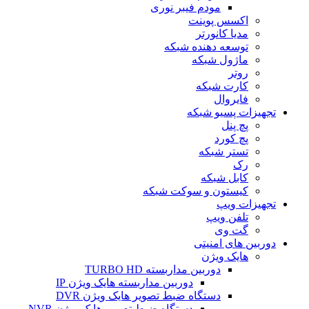
مودم فیبر نوری
اکسس پوینت
مدیا کانورتر
توسعه دهنده شبکه
ماژول شبکه
روتر
کارت شبکه
فایروال
تجهیزات پسیو شبکه
پچ پنل
پچ کورد
تستر شبکه
رک
کابل شبکه
کیستون و سوکت شبکه
تجهیزات ویپ
تلفن ویپ
گت وی
دوربین های امنیتی
هایک ویژن
دوربین مداربسته TURBO HD
دوربین مداربسته هایک ویژن IP
دستگاه ضبط تصویر هایک ویژن DVR
دستگاه ضبط تصویر هایک ویژن NVR