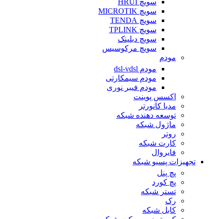
سویچ HRUI
سویچ MICROTIK
سویچ TENDA
سویچ TPLINK
سویچ دیلینک
سویچ مرکوسیس
مودم
مودم dsl-vdsl
مودم سیمکارتی
مودم فیبر نوری
اکسس پوینت
مدیا کانورتر
توسعه دهنده شبکه
ماژول شبکه
روتر
کارت شبکه
فایروال
تجهیزات پسیو شبکه
پچ پنل
پچ کورد
تستر شبکه
رک
کابل شبکه