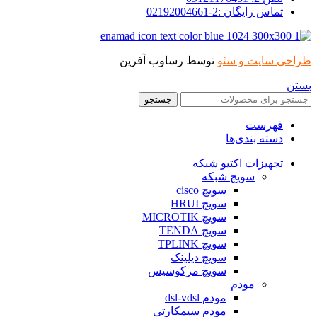
تماس رایگان :2-02192004661
طراحی سایت و سئو
توسط رساوب آفرین
بستن
جستجو
فهرست
دسته بندی‌ها
تجهیزات اکتیو شبکه
سویچ شبکه
سویچ cisco
سویچ HRUI
سویچ MICROTIK
سویچ TENDA
سویچ TPLINK
سویچ دیلینک
سویچ مرکوسیس
مودم
مودم dsl-vdsl
مودم سیمکارتی