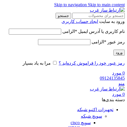
Skip to navigation
Skip to main content
جستجو
ورود به سایت
ایجاد حساب کاربری
نام کاربری یا آدرس ایمیل
*
الزامی
رمز عبور
*
الزامی
ورود
رمز عبور خود را فراموش کرده‌اید ؟
مرا به یاد بسپار
0
مورد
09124135845
منو
0
مورد
دسته‌ بندی‌ها
تجهیزات اکتیو شبکه
سویچ شبکه
سویچ cisco