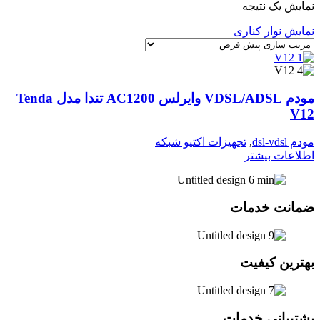
نمایش یک نتیجه
نمایش نوار کناری
مودم VDSL/ADSL وایرلس AC1200 تندا مدل Tenda
V12
مودم dsl-vdsl
,
تجهیزات اکتیو شبکه
اطلاعات بیشتر
ضمانت خدمات
بهترین کیفیت
پشتیبانی خدمات