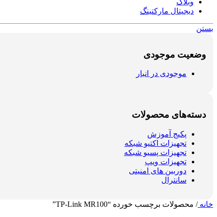
وبلاگ
دیجیتال مارکتینگ
بستن
وضعیت موجودی
موجودی در انبار
دسته‌های محصولات
پکیج آموزش
تجهیزات اکتیو شبکه
تجهیزات پسیو شبکه
تجهیزات ویپ
دوربین های امنیتی
سانترال
خانه
/
محصولات برچسب خورده “TP-Link MR100”