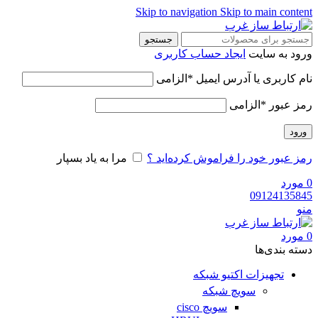
Skip to navigation
Skip to main content
جستجو
ورود به سایت
ایجاد حساب کاربری
نام کاربری یا آدرس ایمیل
*
الزامی
رمز عبور
*
الزامی
ورود
رمز عبور خود را فراموش کرده‌اید ؟
مرا به یاد بسپار
0
مورد
09124135845
منو
0
مورد
دسته‌ بندی‌ها
تجهیزات اکتیو شبکه
سویچ شبکه
سویچ cisco