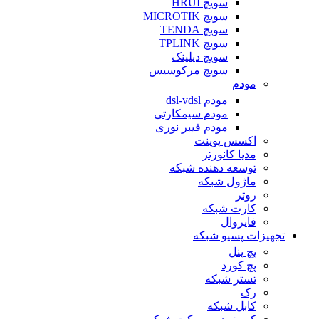
سویچ HRUI
سویچ MICROTIK
سویچ TENDA
سویچ TPLINK
سویچ دیلینک
سویچ مرکوسیس
مودم
مودم dsl-vdsl
مودم سیمکارتی
مودم فیبر نوری
اکسس پوینت
مدیا کانورتر
توسعه دهنده شبکه
ماژول شبکه
روتر
کارت شبکه
فایروال
تجهیزات پسیو شبکه
پچ پنل
پچ کورد
تستر شبکه
رک
کابل شبکه