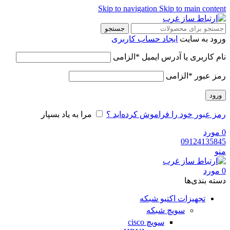
Skip to navigation
Skip to main content
جستجو
ورود به سایت
ایجاد حساب کاربری
نام کاربری یا آدرس ایمیل
*
الزامی
رمز عبور
*
الزامی
ورود
رمز عبور خود را فراموش کرده‌اید ؟
مرا به یاد بسپار
0
مورد
09124135845
منو
0
مورد
دسته‌ بندی‌ها
تجهیزات اکتیو شبکه
سویچ شبکه
سویچ cisco