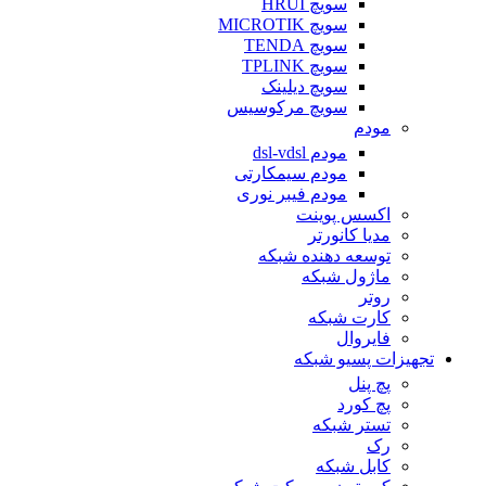
سویچ HRUI
سویچ MICROTIK
سویچ TENDA
سویچ TPLINK
سویچ دیلینک
سویچ مرکوسیس
مودم
مودم dsl-vdsl
مودم سیمکارتی
مودم فیبر نوری
اکسس پوینت
مدیا کانورتر
توسعه دهنده شبکه
ماژول شبکه
روتر
کارت شبکه
فایروال
تجهیزات پسیو شبکه
پچ پنل
پچ کورد
تستر شبکه
رک
کابل شبکه