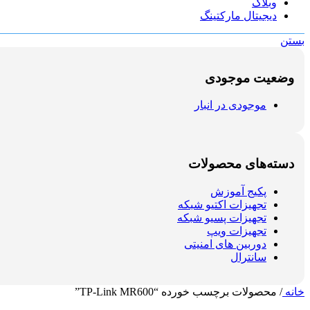
وبلاگ
دیجیتال مارکتینگ
بستن
وضعیت موجودی
موجودی در انبار
دسته‌های محصولات
پکیج آموزش
تجهیزات اکتیو شبکه
تجهیزات پسیو شبکه
تجهیزات ویپ
دوربین های امنیتی
سانترال
خانه
/
محصولات برچسب خورده “TP-Link MR600”