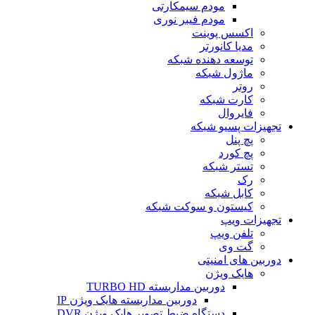
مودم سیمکارتی
مودم فیبر نوری
اکسس پوینت
مدیا کانورتر
توسعه دهنده شبکه
ماژول شبکه
روتر
کارت شبکه
فایروال
تجهیزات پسیو شبکه
پچ پنل
پچ کورد
تستر شبکه
رک
کابل شبکه
کیستون و سوکت شبکه
تجهیزات ویپ
تلفن ویپ
گت وی
دوربین های امنیتی
هایک ویژن
دوربین مداربسته TURBO HD
دوربین مداربسته هایک ویژن IP
دستگاه ضبط تصویر هایک ویژن DVR