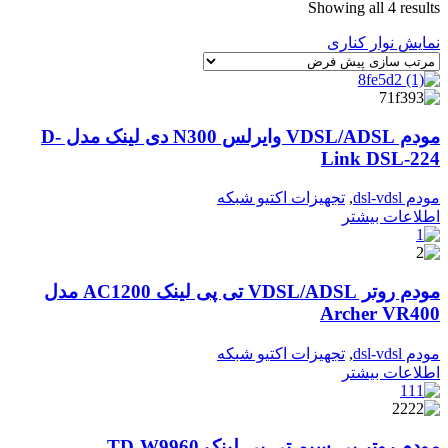
Showing all 4 results
نمایش نوار کناری
مودم VDSL/ADSL وایرلس N300 دی لینک مدل D-
Link DSL-224
مودم dsl-vdsl
,
تجهیزات اکتیو شبکه
اطلاعات بیشتر
مودم روتر VDSL/ADSL تی پی لینک AC1200 مدل
Archer VR400
مودم dsl-vdsl
,
تجهیزات اکتیو شبکه
اطلاعات بیشتر
مودم روتر بی سیم تی پی لینک TD-W9960