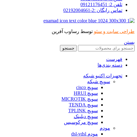
تلفن 2: 09121176451
تماس رایگان :2-02192004661
طراحی سایت و سئو
توسط رساوب آفرین
بستن
جستجو
فهرست
دسته بندی‌ها
تجهیزات اکتیو شبکه
سویچ شبکه
سویچ cisco
سویچ HRUI
سویچ MICROTIK
سویچ TENDA
سویچ TPLINK
سویچ دیلینک
سویچ مرکوسیس
مودم
مودم dsl-vdsl