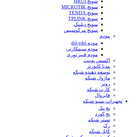
سویچ HRUI
سویچ MICROTIK
سویچ TENDA
سویچ TPLINK
سویچ دیلینک
سویچ مرکوسیس
مودم
مودم dsl-vdsl
مودم سیمکارتی
مودم فیبر نوری
اکسس پوینت
مدیا کانورتر
توسعه دهنده شبکه
ماژول شبکه
روتر
کارت شبکه
فایروال
تجهیزات پسیو شبکه
پچ پنل
پچ کورد
تستر شبکه
رک
کابل شبکه