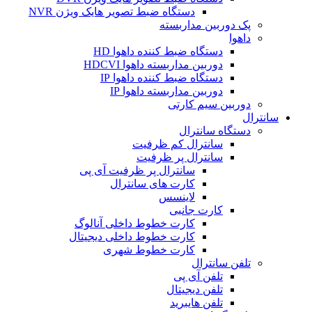
دستگاه ضبط تصویر هایک ویژن NVR
پک دوربین مداربسته
داهوا
دستگاه ضبط کننده داهوا HD
دوربین مداربسته داهوا HDCVI
دستگاه ضبط کننده داهوا IP
دوربین مداربسته داهوا IP
دوربین سیم کارتی
سانترال
دستگاه سانترال
سانترال کم ظرفیت
سانترال پر ظرفیت
سانترال پر ظرفیت آی پی
کارت های سانترال
لاینسس
کارت جانبی
کارت خطوط داخلی آنالوگ
کارت خطوط داخلی دیجیتال
کارت خطوط شهری
تلفن سانترال
تلفن آی پی
تلفن دیجیتال
تلفن هایبرید