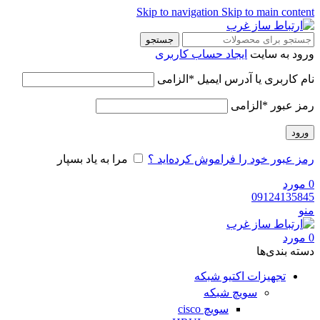
Skip to navigation
Skip to main content
جستجو
ورود به سایت
ایجاد حساب کاربری
نام کاربری یا آدرس ایمیل
*
الزامی
رمز عبور
*
الزامی
ورود
رمز عبور خود را فراموش کرده‌اید ؟
مرا به یاد بسپار
0
مورد
09124135845
منو
0
مورد
دسته‌ بندی‌ها
تجهیزات اکتیو شبکه
سویچ شبکه
سویچ cisco