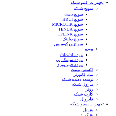
تجهیزات اکتیو شبکه
سویچ شبکه
سویچ cisco
سویچ HRUI
سویچ MICROTIK
سویچ TENDA
سویچ TPLINK
سویچ دیلینک
سویچ مرکوسیس
مودم
مودم dsl-vdsl
مودم سیمکارتی
مودم فیبر نوری
اکسس پوینت
مدیا کانورتر
توسعه دهنده شبکه
ماژول شبکه
روتر
کارت شبکه
فایروال
تجهیزات پسیو شبکه
پچ پنل
پچ کورد