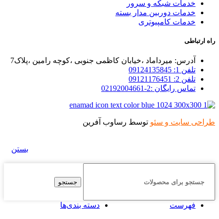
خدمات شبکه و سرور
خدمات دوربین مدار بسته
خدمات کامپیوتری
راه ارتباطی
آدرس: میرداماد ،خیابان کاظمی جنوبی ،کوچه رامین ،پلاک7
تلفن 1: 09124135845
تلفن 2: 09121176451
تماس رایگان :2-02192004661
طراحی سایت و سئو
توسط رساوب آفرین
بستن
جستجو
فهرست
دسته بندی‌ها