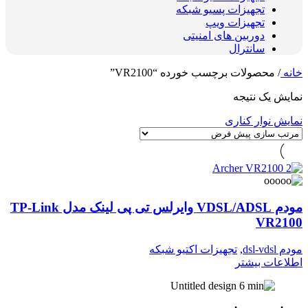
تجهیزات پسیو شبکه
تجهیزات ویپ
دوربین های امنیتی
سانترال
خانه
/
محصولات برچسب خورده “VR2100”
نمایش یک نتیجه
نمایش نوار کناری
مودم VDSL/ADSL وایرلس تی پی لینک مدل TP-Link
VR2100
مودم dsl-vdsl
,
تجهیزات اکتیو شبکه
اطلاعات بیشتر