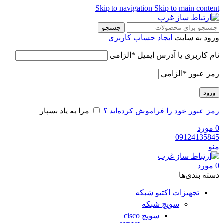
Skip to navigation
Skip to main content
جستجو
ورود به سایت
ایجاد حساب کاربری
نام کاربری یا آدرس ایمیل
*
الزامی
رمز عبور
*
الزامی
ورود
رمز عبور خود را فراموش کرده‌اید ؟
مرا به یاد بسپار
0
مورد
09124135845
منو
0
مورد
دسته‌ بندی‌ها
تجهیزات اکتیو شبکه
سویچ شبکه
سویچ cisco