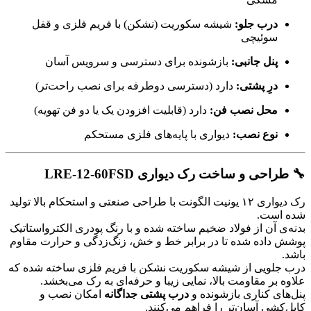
درب جلو:
شیشه سکوریت (نشکن) با فریم فلزی و قفل
سوئیچی
پنل جانبی:
بازشونده برای دسترسی و سرویس آسان
درِ پشتی:
دارد (دسترسی دوطرفه برای نصب راحت‌تر)
محل نصب فن:
دارد (قابلیت افزودن یک یا دو فن تهویه)
نوع نصب:
دیواری با پایه‌های فلزی مستحکم
🔧 طراحی و ساخت رک دیواری LRE-12-60FSD
رک دیواری ۱۲ یونیت الگونت با طراحی صنعتی و استحکام بالا تولید
شده است.
بدنه‌ی آن از فولاد ضخیم ساخته شده و با رنگ پودری الکترواستاتیک
پوشش داده شده تا در برابر خط و خش، زنگ‌زدگی و حرارت مقاوم
باشد.
درب جلویی از شیشه سکوریت نشکن با فریم فلزی ساخته شده که
علاوه بر مقاومت بالا، نمایی زیبا و حرفه‌ای به رک می‌بخشد.
پنل‌های کناری بازشونده و
درب پشتی جداگانه
امکان نصب و
کابل‌کشی آسان‌تر را فراهم می‌کنند.