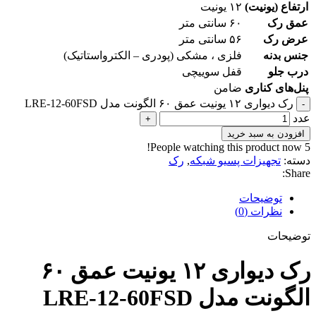
ارتفاع (یونیت)
۱۲ یونیت
عمق رک
۶۰ سانتی متر
عرض رک
۵۶ سانتی متر
جنس بدنه
فلزی ، مشکی (پودری – الکترواستاتیک)
درب جلو
قفل سوییچی
پنل‌های کناری
ضامن
رک دیواری ۱۲ یونیت عمق ۶۰ الگونت مدل LRE-12-60FSD
-
عدد
+
افزودن به سبد خرید
People watching this product now!
5
دسته:
تجهیزات پسیو شبکه
,
رک
Share:
توضیحات
نظرات (0)
توضیحات
رک دیواری ۱۲ یونیت عمق ۶۰
الگونت مدل LRE-12-60FSD