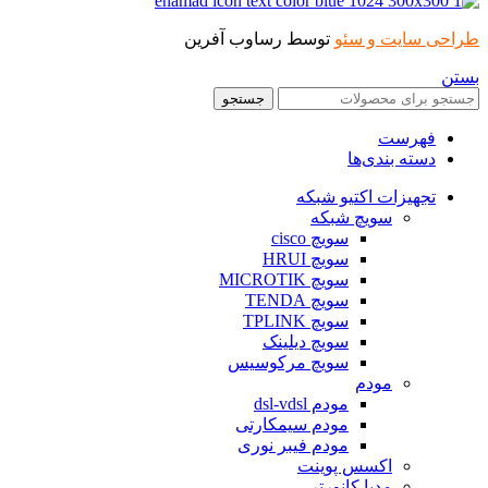
طراحی سایت و سئو
توسط رساوب آفرین
بستن
جستجو
فهرست
دسته بندی‌ها
تجهیزات اکتیو شبکه
سویچ شبکه
سویچ cisco
سویچ HRUI
سویچ MICROTIK
سویچ TENDA
سویچ TPLINK
سویچ دیلینک
سویچ مرکوسیس
مودم
مودم dsl-vdsl
مودم سیمکارتی
مودم فیبر نوری
اکسس پوینت
مدیا کانورتر