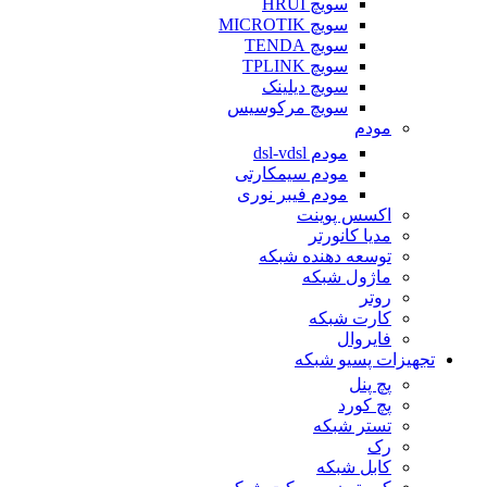
سویچ HRUI
سویچ MICROTIK
سویچ TENDA
سویچ TPLINK
سویچ دیلینک
سویچ مرکوسیس
مودم
مودم dsl-vdsl
مودم سیمکارتی
مودم فیبر نوری
اکسس پوینت
مدیا کانورتر
توسعه دهنده شبکه
ماژول شبکه
روتر
کارت شبکه
فایروال
تجهیزات پسیو شبکه
پچ پنل
پچ کورد
تستر شبکه
رک
کابل شبکه