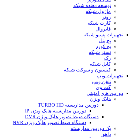
توسعه دهنده شبکه
ماژول شبکه
روتر
کارت شبکه
فایروال
تجهیزات پسیو شبکه
پچ پنل
پچ کورد
تستر شبکه
رک
کابل شبکه
کیستون و سوکت شبکه
تجهیزات ویپ
تلفن ویپ
گت وی
دوربین های امنیتی
هایک ویژن
دوربین مداربسته TURBO HD
دوربین مداربسته هایک ویژن IP
دستگاه ضبط تصویر هایک ویژن DVR
دستگاه ضبط تصویر هایک ویژن NVR
پک دوربین مداربسته
داهوا