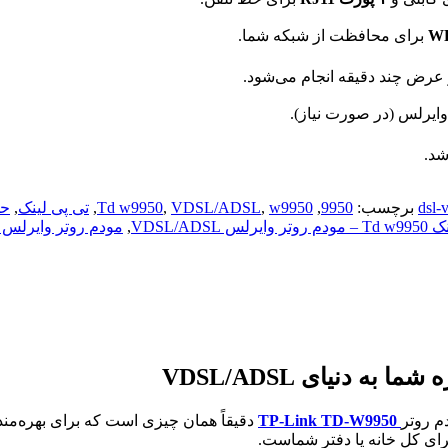
W
برای محافظت از شبکه شما.
ر عرض چند دقیقه انجام می‌شود.
 وایرلس (در صورت نیاز).
شد.
برچسب:
9950
,
w9950
,
VDSL/ADSL
,
Td w9950
,
تی پی لینک
,
VDSL/AD
,
مودم روتر وایرلس VDSL/ADSL
ه شما به دنیای
VDSL/ADSL
م روتر
TP-Link TD-W9950
دقیقاً همان چیزی است که برای بهره‌م
 برای کل خانه یا دفتر شماست.