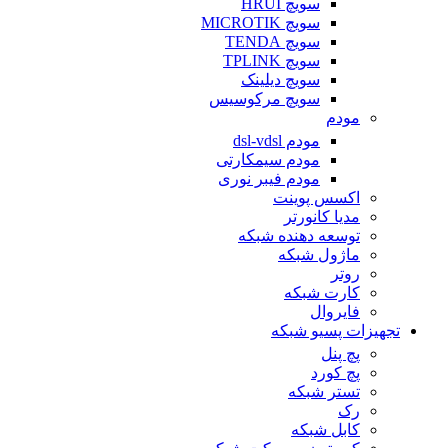
سویچ HRUI
سویچ MICROTIK
سویچ TENDA
سویچ TPLINK
سویچ دیلینک
سویچ مرکوسیس
مودم
مودم dsl-vdsl
مودم سیمکارتی
مودم فیبر نوری
اکسس پوینت
مدیا کانورتر
توسعه دهنده شبکه
ماژول شبکه
روتر
کارت شبکه
فایروال
تجهیزات پسیو شبکه
پچ پنل
پچ کورد
تستر شبکه
رک
کابل شبکه