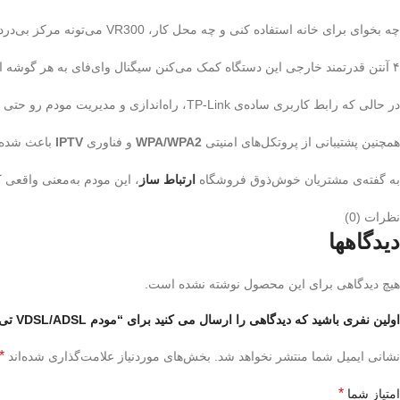
چه بخوای برای خانه استفاده کنی و چه محل کار، VR300 می‌تونه مرکز بی‌دردسر شبکه‌ی شما باشه.
۴ آنتن قدرتمند خارجی این دستگاه کمک می‌کنن سیگنال وای‌فای به هر گوشه از فضا برسه؛
در حالی که رابط کاربری ساده‌ی TP-Link، راه‌اندازی و مدیریت مودم رو حتی برای کاربران تازه‌کار هم تبدیل به تجربه‌ای لذت‌بخش می‌کنه.
همچنین پشتیبانی از پروتکل‌های امنیتی
WPA/WPA2
و فناوری
IPTV
باعث شده Archer VR300 نه‌تنها سریع، بلکه امن و هوشمند هم 
به گفته‌ی مشتریان خوش‌ذوق فروشگاه
ارتباط ساز
، این مودم به‌معنی واقعی
نظرات (0)
دیدگاهها
هیچ دیدگاهی برای این محصول نوشته نشده است.
اولین نفری باشید که دیدگاهی را ارسال می کنید برای “مودم VDSL/ADSL تی پی لینک مدل Archer VR300”
*
نشانی ایمیل شما منتشر نخواهد شد.
بخش‌های موردنیاز علامت‌گذاری شده‌اند
*
امتیاز شما