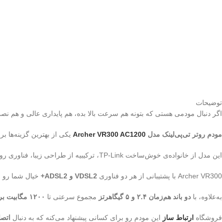
توضیحات
اگر دنبال مودمی هستی که بتونه هم سرعت بالا بده، هم پایداری عالی و هم ن
مودم روتر تی‌پی‌لینک مدل
Archer VR300 AC1200
یکی از بهترین گزینه‌ها برا
این مدل از خانواده‌ی خوش‌ساخت TP-Link، ترکیبیه از طراحی زیبا، فناوری روز و کارایی بی‌نقص.
Archer VR300 با پشتیبانی از هر دو فناوری
VDSL2 و ADSL2+
خیال شما رو ا
به‌علاوه، با
دو باند هم‌زمان ۲.۴ و ۵ گیگاهرتز
مجموع سرعتی تا
۱۲۰۰ مگابیت بر ثانیه
فروشگاه
ارتباط ساز
این مودم رو برای کسانی پیشنهاد می‌کنه که به دنبال
اتصا