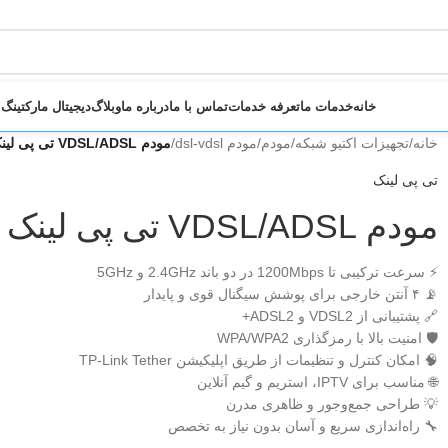
خانه
خدمات ما
تعرفه خدمات
تماس با ما
درباره ما
وبلاگ
دیجیتال مارکتینگ
خانه
/
تجهیزات اکتیو شبکه
/
مودم
/
مودم dsl-vdsl
/
مودم VDSL/ADSL تی پی لینک مدل Archer VR300
تی پی لینک
مودم VDSL/ADSL تی پی لینک مدل Archer VR300
⚡ سرعت ترکیبی تا 1200Mbps در دو باند 2.4GHz و 5GHz
📡 ۴ آنتن خارجی برای پوشش سیگنال قوی و پایدار
🔗 پشتیبانی از VDSL2 و ADSL2+
🛡 امنیت بالا با رمزگذاری WPA/WPA2
🧠 امکان کنترل و تنظیمات از طریق اپلیکیشن TP-Link Tether
🌐 مناسب برای IPTV، استریم و گیم آنلاین
💡 طراحی جمع‌وجور و ظاهری مدرن
🔧 راه‌اندازی سریع و آسان بدون نیاز به تخصص