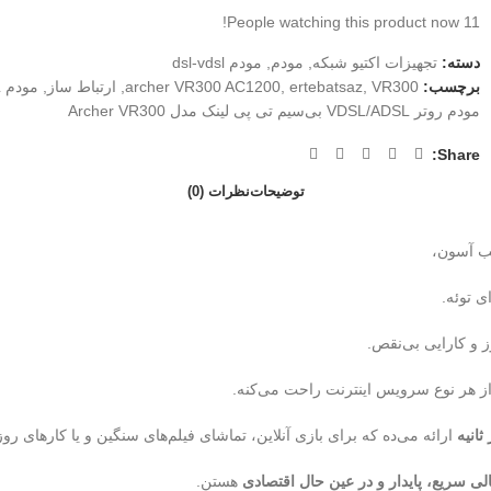
People watching this product now!
11
دسته:
تجهیزات اکتیو شبکه
,
مودم
,
مودم dsl-vdsl
برچسب:
VR300
,
ertebatsaz
,
archer VR300 AC1200
,
ارتباط ساز
,
مودم VDSL/ADSL وایرلس AC1200 گیگابیت تی پی لینک مدل Archer VR300
مودم روتر VDSL/ADSL بی‌سیم تی پی لینک مدل Archer VR300
Share:
توضیحات
نظرات (0)
صب آسون،
ی توئه.
ز هر نوع سرویس اینترنت راحت می‌کنه.
ارائه می‌ده که برای بازی آنلاین، تماشای فیلم‌های سنگین و یا کارهای روزانه 
لی سریع، پایدار و در عین حال اقتصادی
هستن.