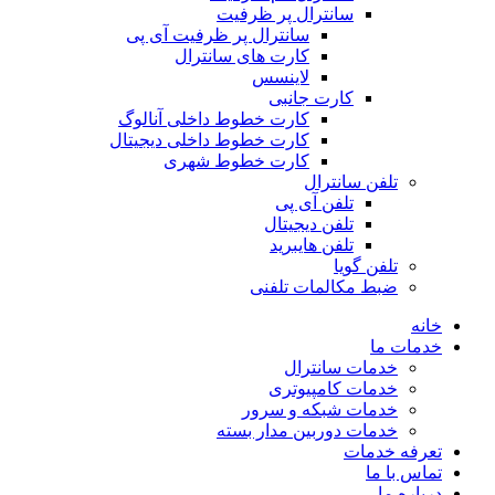
سانترال پر ظرفیت
سانترال پر ظرفیت آی پی
کارت های سانترال
لاینسس
کارت جانبی
کارت خطوط داخلی آنالوگ
کارت خطوط داخلی دیجیتال
کارت خطوط شهری
تلفن سانترال
تلفن آی پی
تلفن دیجیتال
تلفن هایبرید
تلفن گویا
ضبط مکالمات تلفنی
خانه
خدمات ما
خدمات سانترال
خدمات کامپیوتری
خدمات شبکه و سرور
خدمات دوربین مدار بسته
تعرفه خدمات
تماس با ما
درباره ما