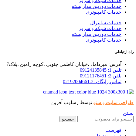
خدمات شبکه و سرور
خدمات دوربین مدار بسته
خدمات کامپیوتری
خدمات سانترال
خدمات شبکه و سرور
خدمات دوربین مدار بسته
خدمات کامپیوتری
راه ارتباطی
آدرس: میرداماد ،خیابان کاظمی جنوبی ،کوچه رامین ،پلاک7
تلفن 1: 09124135845
تلفن 2: 09121176451
تماس رایگان :2-02192004661
طراحی سایت و سئو
توسط رساوب آفرین
بستن
جستجو
فهرست
دسته بندی‌ها