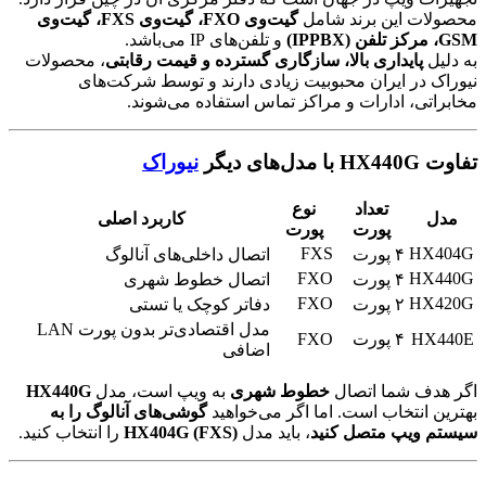
محصولات این برند شامل
گیت‌وی FXO، گیت‌وی FXS، گیت‌وی
GSM، مرکز تلفن (IPPBX)
و تلفن‌های IP می‌باشد.
به دلیل
پایداری بالا، سازگاری گسترده و قیمت رقابتی
، محصولات
نیوراک در ایران محبوبیت زیادی دارند و توسط شرکت‌های
مخابراتی، ادارات و مراکز تماس استفاده می‌شوند.
تفاوت HX440G با مدل‌های دیگر
نیوراک
تعداد
نوع
مدل
کاربرد اصلی
پورت
پورت
FXS
HX404G
۴ پورت
اتصال داخلی‌های آنالوگ
FXO
HX440G
۴ پورت
اتصال خطوط شهری
FXO
HX420G
۲ پورت
دفاتر کوچک یا تستی
مدل اقتصادی‌تر بدون پورت LAN
HX440E
۴ پورت
FXO
اضافی
اگر هدف شما اتصال
خطوط شهری
به ویپ است، مدل
HX440G
بهترین انتخاب است. اما اگر می‌خواهید
گوشی‌های آنالوگ را به
سیستم ویپ متصل کنید
، باید مدل
HX404G (FXS)
را انتخاب کنید.