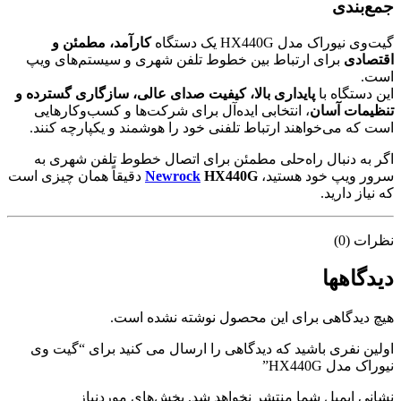
جمع‌بندی
گیت‌وی نیوراک مدل HX440G یک دستگاه
کارآمد، مطمئن و
اقتصادی
برای ارتباط بین خطوط تلفن شهری و سیستم‌های ویپ
است.
این دستگاه با
پایداری بالا، کیفیت صدای عالی، سازگاری گسترده و
تنظیمات آسان
، انتخابی ایده‌آل برای شرکت‌ها و کسب‌وکارهایی
است که می‌خواهند ارتباط تلفنی خود را هوشمند و یکپارچه کنند.
اگر به دنبال راه‌حلی مطمئن برای اتصال خطوط تلفن شهری به
سرور ویپ خود هستید،
HX440G
Newrock
دقیقاً همان چیزی است
که نیاز دارید.
نظرات (0)
دیدگاهها
هیچ دیدگاهی برای این محصول نوشته نشده است.
اولین نفری باشید که دیدگاهی را ارسال می کنید برای “گیت وی
نیوراک مدل HX440G”
نشانی ایمیل شما منتشر نخواهد شد.
بخش‌های موردنیاز