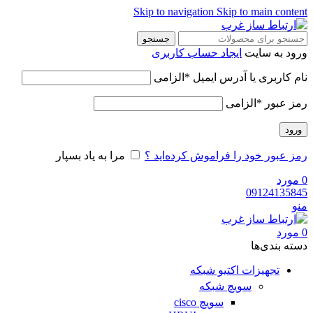
Skip to navigation
Skip to main content
جستجو
ورود به سایت
ایجاد حساب کاربری
نام کاربری یا آدرس ایمیل
*
الزامی
رمز عبور
*
الزامی
ورود
رمز عبور خود را فراموش کرده‌اید ؟
مرا به یاد بسپار
0
مورد
09124135845
منو
0
مورد
دسته‌ بندی‌ها
تجهیزات اکتیو شبکه
سویچ شبکه
سویچ cisco