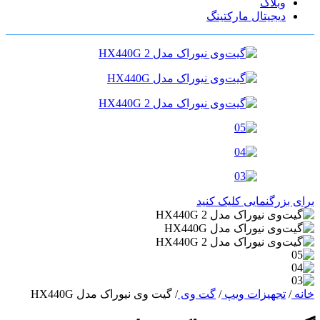
وبلاگ
دیجیتال مارکتینگ
برای بزرگنمایی کلیک کنید
خانه
/
تجهیزات ویپ
/
گت وی
/
گیت وی نیوراک مدل HX440G