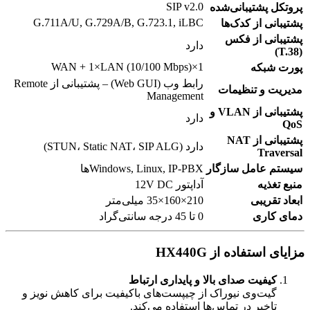
SIP v2.0
پروتکل پشتیبانی‌شده
G.711A/U, G.729A/B, G.723.1, iLBC
پشتیبانی از کدک‌ها
پشتیبانی از فکس
دارد
(T.38)
1×WAN + 1×LAN (10/100 Mbps)
پورت شبکه
رابط وب (Web GUI) – پشتیبانی از Remote
مدیریت و تنظیمات
Management
پشتیبانی از VLAN و
دارد
QoS
پشتیبانی از NAT
دارد (STUN، Static NAT، SIP ALG)
Traversal
سیستم عامل سازگار
Windows, Linux, IP-PBX‌ها
منبع تغذیه
آداپتور 12V DC
ابعاد تقریبی
210×160×35 میلی‌متر
دمای کاری
0 تا 45 درجه سانتی‌گراد
مزایای استفاده از HX440G
کیفیت صدای بالا و پایداری ارتباط
گیت‌وی نیوراک از چیپست‌های باکیفیت برای کاهش نویز و
تاخیر در تماس‌ها استفاده می‌کند.