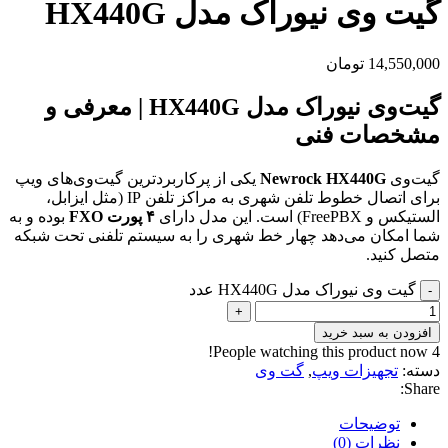
گیت وی نیوراک مدل HX440G
14,550,000
تومان
گیت‌وی نیوراک مدل HX440G | معرفی و
مشخصات فنی
گیت‌وی
Newrock HX440G
یکی از پرکاربردترین گیت‌وی‌های ویپ
برای اتصال خطوط تلفن شهری به مراکز تلفن IP (مثل ایزابل،
الستیکس و FreePBX) است. این مدل دارای
۴ پورت FXO
بوده و به
شما امکان می‌دهد چهار خط شهری را به سیستم تلفنی تحت شبکه
متصل کنید.
گیت وی نیوراک مدل HX440G عدد
-
+
افزودن به سبد خرید
People watching this product now!
4
دسته:
تجهیزات ویپ
,
گت وی
Share:
توضیحات
نظرات (0)