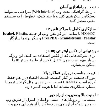
نصب و راه‌اندازی آسان
با رابط گرافیکی تحت وب (Web Interface) به‌راحتی می‌توانید
دستگاه را پیکربندی کنید و با چند کلیک، خطوط را به سیستم
تلفنی متصل کنید.
سازگاری کامل با مراکز تلفن IP
HX440G با تمامی مراکز تلفن ویپ از جمله
Issabel، Elastix،
FreePBX، Grandstream، Yeastar
و دیگر برندها سازگار
است.
پشتیبانی از فکس اینترنتی (T.38)
برای شرکت‌هایی که از فکس استفاده می‌کنند، این ویژگی
بسیار مهم است چون انتقال فکس از طریق بستر IP را
ممکن می‌سازد.
قیمت مناسب در برابر عملکرد بالا
نیوراک همیشه در کنار کیفیت، قیمت اقتصادی را هم حفظ
کرده است. HX440G نسبت به برندهایی مثل گرنداستریم یا
یستار، عملکردی مشابه اما با هزینه کمتر دارد.
امنیت بالا و مدیریت از راه دور
پشتیبانی از پروتکل‌های امنیتی و امکان کنترل از طریق وب
به مدیر شبکه اجازه می‌دهد دستگاه را از هرجایی مدیریت