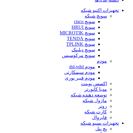
تجهیزات اکتیو شبکه
سویچ شبکه
سویچ cisco
سویچ HRUI
سویچ MICROTIK
سویچ TENDA
سویچ TPLINK
سویچ دیلینک
سویچ مرکوسیس
مودم
مودم dsl-vdsl
مودم سیمکارتی
مودم فیبر نوری
اکسس پوینت
مدیا کانورتر
توسعه دهنده شبکه
ماژول شبکه
روتر
کارت شبکه
فایروال
تجهیزات پسیو شبکه
پچ پنل