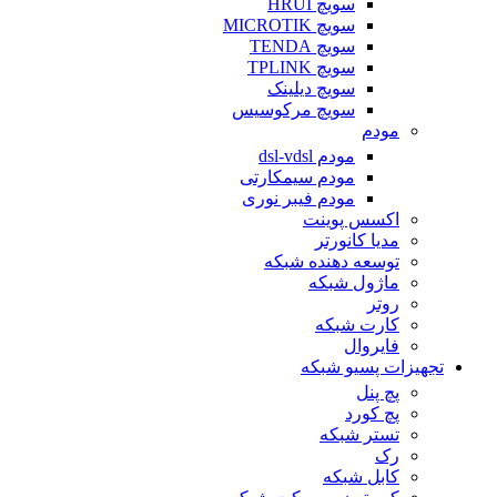
سویچ HRUI
سویچ MICROTIK
سویچ TENDA
سویچ TPLINK
سویچ دیلینک
سویچ مرکوسیس
مودم
مودم dsl-vdsl
مودم سیمکارتی
مودم فیبر نوری
اکسس پوینت
مدیا کانورتر
توسعه دهنده شبکه
ماژول شبکه
روتر
کارت شبکه
فایروال
تجهیزات پسیو شبکه
پچ پنل
پچ کورد
تستر شبکه
رک
کابل شبکه