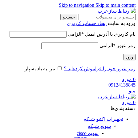
Skip to navigation
Skip to main content
جستجو
ورود به سایت
ایجاد حساب کاربری
نام کاربری یا آدرس ایمیل
*
الزامی
رمز عبور
*
الزامی
ورود
رمز عبور خود را فراموش کرده‌اید ؟
مرا به یاد بسپار
0
مورد
09124135845
منو
0
مورد
دسته‌ بندی‌ها
تجهیزات اکتیو شبکه
سویچ شبکه
سویچ cisco