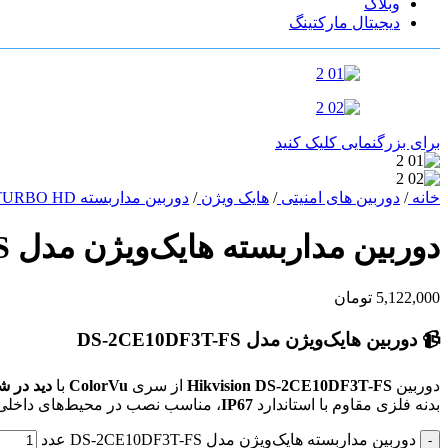
وبلاگ
دیجیتال مارکتینگ
برای بزرگنمایی کلیک کنید
خانه
/
دوربین های امنیتی
/
هایک ویژن
/
دوربین مداربسته TURBO HD
دوربین مداربسته هایک‌ویژن مدل DS-2CE10DF3T-FS
5,122,000
تومان
📹 دوربین هایک‌ویژن مدل DS-2CE10DF3T-FS
دوربین
Hikvision DS-2CE10DF3T-FS
از سری
ColorVu
با
دید در شب 
بدنه فلزی مقاوم با استاندارد
IP67
، مناسب نصب در محیط‌های داخلی
دوربین مداربسته هایک‌ویژن مدل DS-2CE10DF3T-FS عدد
-