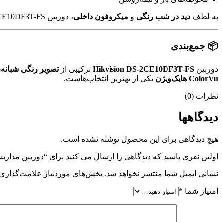
به لطف
دید در شب رنگی
و
میکروفون داخلی
، دوربین DS-2CE10DF3T-FS می‌تواند تصویر و صدا را به‌طور هم‌زمان با جزئیات بالا ثبت کند.
📦 جمع‌بندی
دوربین
Hikvision DS-2CE10DF3T-FS
ترکیبی از
تصویر رنگی شبانه
ColorVu هایک‌ویژن
یکی از بهترین انتخاب‌هاست.
نظرات (0)
دیدگاهها
هیچ دیدگاهی برای این محصول نوشته نشده است.
اولین نفری باشید که دیدگاهی را ارسال می کنید برای “دوربین مداربسته هایک‌ویژن
نشانی ایمیل شما منتشر نخواهد شد.
بخش‌های موردنیاز علامت‌گذاری 
امتیاز شما
*