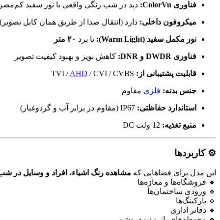
فناوری ColorVu:
دید در شب رنگی واقعی با نور سفید کم‌مص
میکروفون داخلی:
دارد (انتقال صدا از طریق همان کابل تصویر)
نور مکمل سفید (Warm Light):
تا برد
۲۰ متر
فناوری DWDR و DNR:
کاهش نویز و بهبود کیفیت تصویر
قابلیت پشتیبانی از:
TVI /
/ CVI / CVBS
AHD
جنس بدنه:
فلزی
مقاوم
استاندارد حفاظتی:
IP67 (مقاوم در برابر آب و گردوغبار)
منبع تغذیه:
12 ولت DC
⚙️ کاربردها
این مدل برای فضاهایی که
مشاهده رنگ اشیاء، افراد و وسایل در شب
🔹 فروشگاه‌ها و مغازه‌ها
🔹 ورودی ساختمان‌ها
🔹 پارکینگ‌ها
🔹 دفاتر اداری
🔹 محوطه‌های باز و نیمه‌روشن