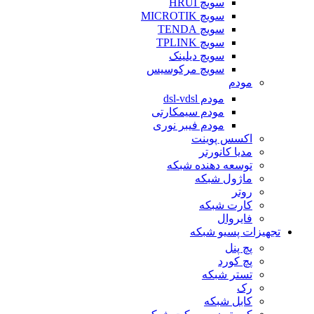
سویچ HRUI
سویچ MICROTIK
سویچ TENDA
سویچ TPLINK
سویچ دیلینک
سویچ مرکوسیس
مودم
مودم dsl-vdsl
مودم سیمکارتی
مودم فیبر نوری
اکسس پوینت
مدیا کانورتر
توسعه دهنده شبکه
ماژول شبکه
روتر
کارت شبکه
فایروال
تجهیزات پسیو شبکه
پچ پنل
پچ کورد
تستر شبکه
رک
کابل شبکه