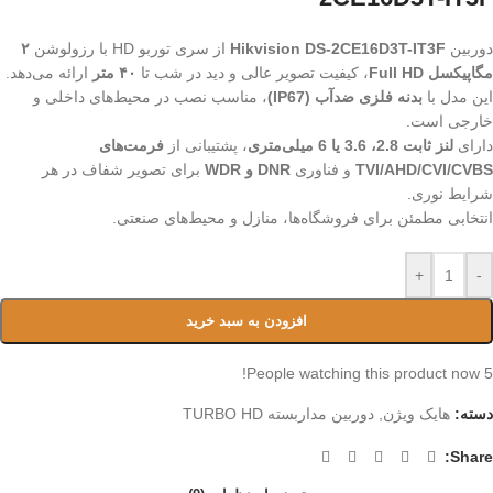
دوربین
Hikvision DS-2CE16D3T-IT3F
از سری توربو HD با رزولوشن
۲
مگاپیکسل Full HD
، کیفیت تصویر عالی و دید در شب تا
۴۰ متر
ارائه می‌دهد.
این مدل با
بدنه فلزی ضدآب (IP67)
، مناسب نصب در محیط‌های داخلی و
خارجی است.
دارای
لنز ثابت 2.8، 3.6 یا 6 میلی‌متری
، پشتیبانی از
فرمت‌های
TVI/AHD/CVI/CVBS
و فناوری
DNR و WDR
برای تصویر شفاف در هر
شرایط نوری.
انتخابی مطمئن برای فروشگاه‌ها، منازل و محیط‌های صنعتی.
+
-
افزودن به سبد خرید
People watching this product now!
5
دسته:
هایک ویژن
,
دوربین مداربسته TURBO HD
Share: