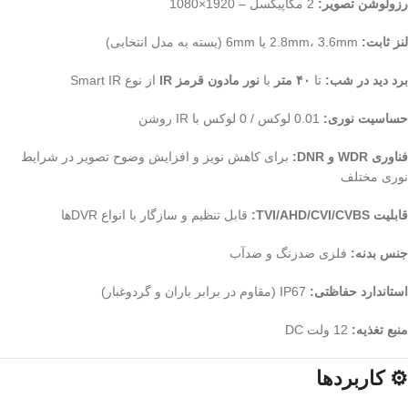
رزولوشن تصویر:
2 مگاپیکسل – 1920×1080
لنز ثابت:
2.8mm، 3.6mm یا 6mm (بسته به مدل انتخابی)
برد دید در شب:
تا
۴۰ متر
با
نور مادون قرمز IR
از نوع Smart IR
حساسیت نوری:
0.01 لوکس / 0 لوکس با IR روشن
فناوری WDR و DNR:
برای کاهش نویز و افزایش وضوح تصویر در شرایط
نوری مختلف
قابلیت TVI/AHD/CVI/CVBS:
قابل تنظیم و سازگار با انواع DVRها
جنس بدنه:
فلزی ضدزنگ و ضدآب
استاندارد حفاظتی:
IP67 (مقاوم در برابر باران و گردوغبار)
منبع تغذیه:
12 ولت DC
⚙️ کاربردها