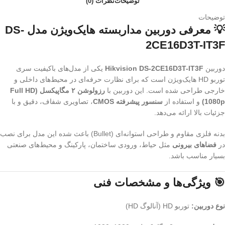
توضیحات
نظرات (0)
توضیحات
💡 معرفی دوربین مداربسته هایک‌ویژن مدل DS-
2CE16D3T-IT3F
دوربین
Hikvision DS-2CE16D3T-IT3F
یکی از مدل‌های باکیفیت سری
توربو HD هایک‌ویژن است که برای نظارت حرفه‌ای در محیط‌های داخلی و
خارجی طراحی شده است. این دوربین با
رزولوشن ۲ مگاپیکسل (Full HD
1080p)
و استفاده از
سنسور پیشرفته CMOS
، تصاویری شفاف، دقیق و با
جزئیات بالا ارائه می‌دهد.
بدنه فلزی مقاوم و طراحی استوانه‌ای (Bullet) باعث شده این مدل برای نصب
در
فضاهای بیرونی
مثل حیاط، ورودی ساختمان، پارکینگ و محیط‌های صنعتی
بسیار مناسب باشد.
🎯 ویژگی‌ها و مشخصات فنی
نوع دوربین:
توربو HD (آنالوگ HD)