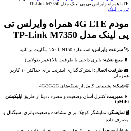
LTE همراه وایرلس تی پی لینک مدل TP-Link M7350
تی پی لینک
مودم 4G LTE همراه وایرلس تی
پی لینک مدل TP-Link M7350
🚀
سرعت وایرلس:
استاندارد N150 تا ۱۵۰ مگابیت بر ثانیه
🔋
منبع تغذیه:
باتری داخلی با ظرفیت بالا (عمر طولانی)
👥
ظرفیت اتصال:
اشتراک‌گذاری اینترنت برای حداکثر ۱۰ کاربر
همزمان
🌐
شبکه:
پشتیبانی کامل از شبکه‌های 4G/3G/2G
📱
مدیریت:
کنترل آسان وضعیت و مصرف دیتا از طریق
اپلیکیشن
tpMiFi
🖥️
نمایشگر:
نمایشگر کوچک برای مشاهده وضعیت باتری، سیگنال و
مصرف داده
✈️
قابلیت حمل:
طراحی کوچک و جیبی برای استفاده در خودرو،