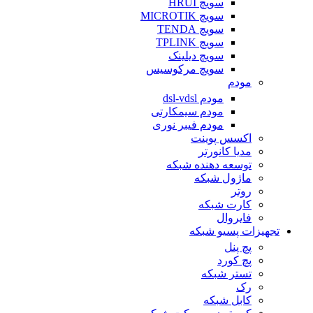
سویچ HRUI
سویچ MICROTIK
سویچ TENDA
سویچ TPLINK
سویچ دیلینک
سویچ مرکوسیس
مودم
مودم dsl-vdsl
مودم سیمکارتی
مودم فیبر نوری
اکسس پوینت
مدیا کانورتر
توسعه دهنده شبکه
ماژول شبکه
روتر
کارت شبکه
فایروال
تجهیزات پسیو شبکه
پچ پنل
پچ کورد
تستر شبکه
رک
کابل شبکه