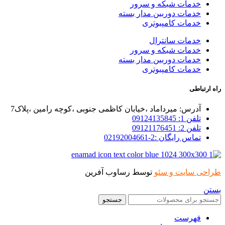
خدمات شبکه و سرور
خدمات دوربین مدار بسته
خدمات کامپیوتری
خدمات سانترال
خدمات شبکه و سرور
خدمات دوربین مدار بسته
خدمات کامپیوتری
راه ارتباطی
آدرس: میرداماد ،خیابان کاظمی جنوبی ،کوچه رامین ،پلاک7
تلفن 1: 09124135845
تلفن 2: 09121176451
تماس رایگان :2-02192004661
طراحی سایت و سئو
توسط رساوب آفرین
بستن
جستجو
فهرست