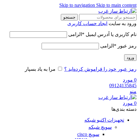
Skip to navigation
Skip to main content
جستجو
ورود به سایت
ایجاد حساب کاربری
نام کاربری یا آدرس ایمیل
*
الزامی
رمز عبور
*
الزامی
ورود
رمز عبور خود را فراموش کرده‌اید ؟
مرا به یاد بسپار
0
مورد
09124135845
منو
0
مورد
دسته‌ بندی‌ها
تجهیزات اکتیو شبکه
سویچ شبکه
سویچ cisco