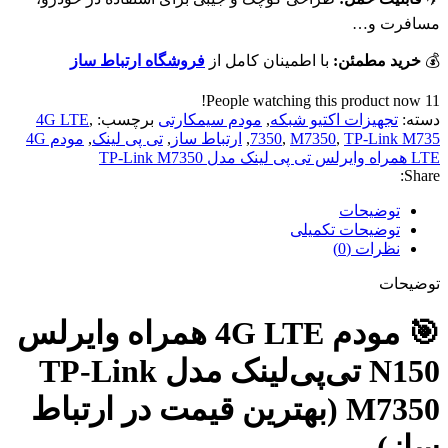
مسافرت و…
💰
خرید مطمئن:
با اطمینان کامل از
فروشگاه ارتباط ساز
People watching this product now!
11
دسته:
تجهیزات اکتیو شبکه
,
مودم سیمکارتی
برچسب:
,
4G LTE
TP-Link M735
,
M7350
,
7350
,
ارتباط ساز
,
تی پی لینک
,
مودم 4G
LTE همراه وایرلس تی پی لینک مدل TP-Link M7350
Share:
توضیحات
توضیحات تکمیلی
نظرات (0)
توضیحات
🎯 مودم 4G LTE همراه وایرلس
N150 تی‌پی‌لینک مدل TP-Link
M7350 (بهترین قیمت در ارتباط
ساز)