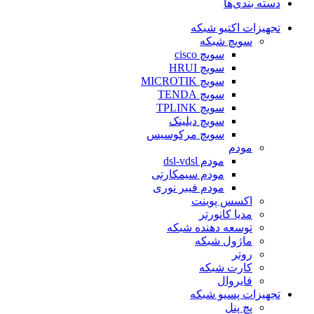
دسته بندی‌ها
تجهیزات اکتیو شبکه
سویچ شبکه
سویچ cisco
سویچ HRUI
سویچ MICROTIK
سویچ TENDA
سویچ TPLINK
سویچ دیلینک
سویچ مرکوسیس
مودم
مودم dsl-vdsl
مودم سیمکارتی
مودم فیبر نوری
اکسس پوینت
مدیا کانورتر
توسعه دهنده شبکه
ماژول شبکه
روتر
کارت شبکه
فایروال
تجهیزات پسیو شبکه
پچ پنل