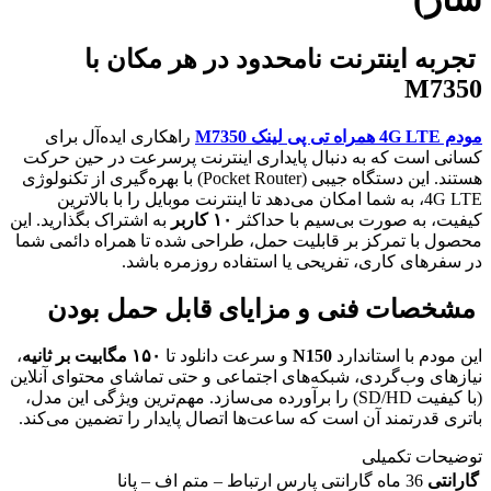
تجربه اینترنت نامحدود در هر مکان با
M7350
مودم 4G LTE همراه تی پی لینک M7350
راهکاری ایده‌آل برای
کسانی است که به دنبال پایداری اینترنت پرسرعت در حین حرکت
هستند. این دستگاه جیبی (Pocket Router) با بهره‌گیری از تکنولوژی
4G LTE، به شما امکان می‌دهد تا اینترنت موبایل را با بالاترین
کیفیت، به صورت بی‌سیم با حداکثر
۱۰ کاربر
به اشتراک بگذارید. این
محصول با تمرکز بر قابلیت حمل، طراحی شده تا همراه دائمی شما
در سفرهای کاری، تفریحی یا استفاده روزمره باشد.
مشخصات فنی و مزایای قابل حمل بودن
این مودم با استاندارد
N150
و سرعت دانلود تا
۱۵۰ مگابیت بر ثانیه
،
نیازهای وب‌گردی، شبکه‌های اجتماعی و حتی تماشای محتوای آنلاین
(با کیفیت SD/HD) را برآورده می‌سازد. مهم‌ترین ویژگی این مدل،
باتری قدرتمند آن است که ساعت‌ها اتصال پایدار را تضمین می‌کند.
توضیحات تکمیلی
گارانتی
36 ماه گارانتی پارس ارتباط – متم اف – پانا