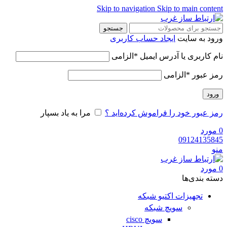
Skip to navigation
Skip to main cont
جستجو
ود به سایت
ایجاد حساب کاربری
م کاربری یا آدرس ایمیل
*
الزامی
ز عبور
*
الزامی
رود
ز عبور خود را فراموش کرده‌اید ؟
مرا به یاد بسپار
ورد
091241358
و
ورد
ه‌ بندی‌ها
تجهیزات اکتیو شبکه
سویچ شبکه
سویچ cisco