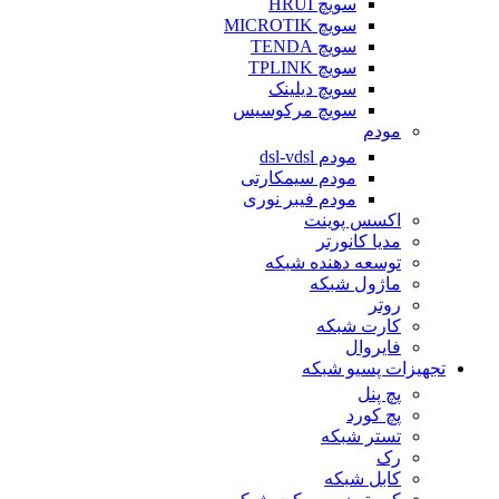
سویچ HRUI
سویچ MICROTIK
سویچ TENDA
سویچ TPLINK
سویچ دیلینک
سویچ مرکوسیس
مودم
مودم dsl-vdsl
مودم سیمکارتی
مودم فیبر نوری
اکسس پوینت
مدیا کانورتر
توسعه دهنده شبکه
ماژول شبکه
روتر
کارت شبکه
فایروال
تجهیزات پسیو شبکه
پچ پنل
پچ کورد
تستر شبکه
رک
کابل شبکه