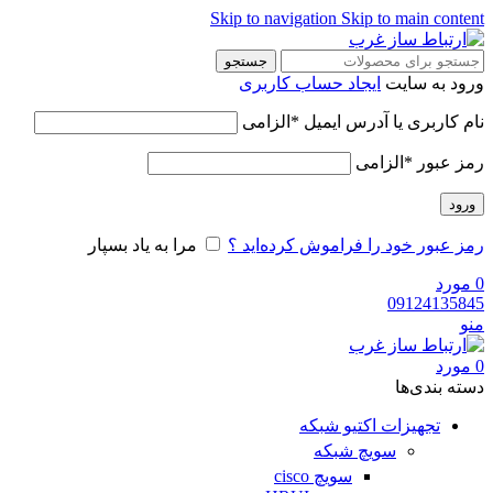
Skip to navigation
Skip to main cont
جستجو
ود به سایت
ایجاد حساب کاربری
م کاربری یا آدرس ایمیل
*
الزامی
ز عبور
*
الزامی
رود
ز عبور خود را فراموش کرده‌اید ؟
مرا به یاد بسپار
ورد
091241358
و
ورد
ه‌ بندی‌ها
تجهیزات اکتیو شبکه
سویچ شبکه
سویچ cisco