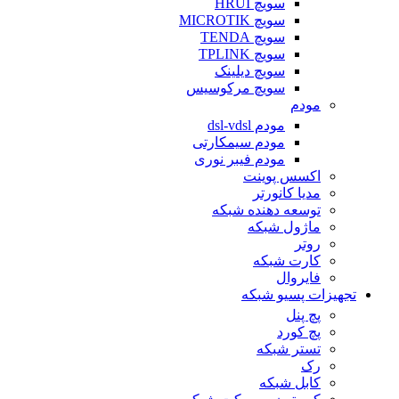
سویچ HRUI
سویچ MICROTIK
سویچ TENDA
سویچ TPLINK
سویچ دیلینک
سویچ مرکوسیس
مودم
مودم dsl-vdsl
مودم سیمکارتی
مودم فیبر نوری
اکسس پوینت
مدیا کانورتر
توسعه دهنده شبکه
ماژول شبکه
روتر
کارت شبکه
فایروال
تجهیزات پسیو شبکه
پچ پنل
پچ کورد
تستر شبکه
رک
کابل شبکه