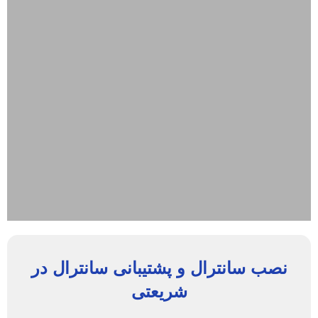
نصب سانترال و پشتیبانی سانترال در
شریعتی