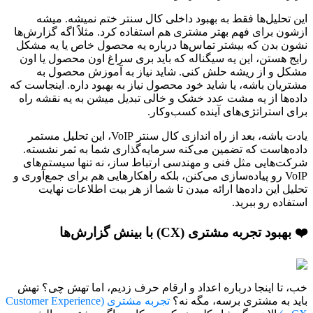
این تحلیل‌ها فقط به بهبود داخلی کال سنتر ختم نمیشه. میشه
ازشون برای فهم بهتر مشتری هم استفاده کرد. مثلاً اگه گزارش‌ها
نشون بدن که بیشتر تماس‌ها درباره یه محصول خاص یا یه مشکل
رایج هستن، این یه سیگناله که باید بری سراغ اون محصول یا اون
مشکل و از ریشه حلش کنی. شاید نیاز به آموزش محصول به
مشتریان باشه، یا شاید خود محصول نیاز به بهبود داره. اینجاست که
داده‌ها از یه مشت عدد خشک و خالی تبدیل میشن به یه نقشه راه
برای استراتژی‌های آینده کسب‌وکار.
یادت باشه، بعد از راه اندازی کال سنتر VoIP، این تحلیل مستمر
داده‌هاست که تضمین می‌کنه سرمایه‌گذاری شما به ثمر نشسته.
شرکت‌هایی مثل فنی و مهندسی ارتباط ساز، نه تنها سیستم‌های
VoIP رو پیاده‌سازی می‌کنن، بلکه راهکارهایی هم برای جمع‌آوری و
تحلیل این داده‌ها ارائه میدن تا شما از هر بیت اطلاعات نهایت
استفاده رو ببرید.
❤️ بهبود تجربه مشتری (CX) با بینش گزارش‌ها
خب، تا اینجا درباره اعداد و ارقام حرف زدیم، اما تهش چی؟ تهش
باید به مشتری برسه، مگه نه؟
تجربه مشتری (Customer Experience