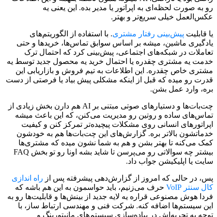
رو به صورت لحظه‌ای به اپراتور یا مدیر بده. این یعنی یه
عکس‌العمل خیلی سریع‌تر و بهتر.
یا قابلیت
پیش‌بینی رفتار مشتری
. با استفاده از الگوریتم‌های
یادگیری ماشین، میشه بر اساس سوابق تماس‌ها، خریدها و حتی
تعاملات در شبکه‌های اجتماعی، پیش‌بینی کرد که احتمال ترک
خدمت یه مشتری چقدره یا احتمال خرید یه محصول جدید توسط یه
مشتری خاص چقدره. این اطلاعات به تیم فروش و بازاریابی این
قدرت رو میده که قبل از اینکه مشکلی پیش بیاد یا فرصتی از دست
بره، وارد عمل بشن.
چت‌بات‌ها و دستیارهای صوتی مبتنی بر AI هم دارن بخش زیادی از
تماس‌های ساده و روتین رو مدیریت می‌کنن، که این باعث میشه
اپراتورهای انسانی روی مشکلات پیچیده‌تر تمرکز کنن و کیفیت
خدماتشون بالاتر بره. گزارش‌های این چت‌بات‌ها هم به خودشون
کمک می‌کنه تا بهتر بشن و هم به شما نشون میده که مشتری‌ها
بیشتر چه سوالاتی رو می‌پرسن تا شاید بشه اونا رو تو بخش FAQ
سایت یا اپلیکیشن جواب داد.
پس، در حالی که امروز از گزارش‌دهی پیشرفته پس از
راه اندازی
کال سنتر VoIP
حرف می‌زنیم، باید حواسمون به این هم باشه که
فردا هوش مصنوعی قراره یه لایه جدید از بینش‌ها و قابلیت‌ها رو به
این سیستم‌ها اضافه کنه. شرکت فنی و مهندسی ارتباط ساز، با
توجه به تجربه‌اش در پیاده‌سازی سیستم‌های مانیتورینگ و