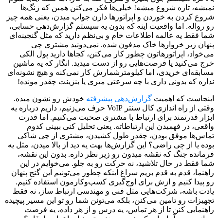
نمیشه، تازه شروع میشه! خیلی‌ها فکر می‌کنن همین که زنگ‌ها
شروع کردن به خوردن و اپراتورها دارن جواب میدن، یعنی همه چیز
رو رواله. اما واقعیت اینه که بدون یه سیستم گزارش‌دهی حسابی،
شما فقط یه عالمه اطلاعات خام و بی‌نظم دارید که مثل گنجینه‌ای
پنهان زیر خروارها خاک مدفون شده. نمی‌دونید مشتری چی
می‌خواد، اپراتورهاتون چطور کار می‌کنن، کجاها دارید پول الکی
خرج می‌کنید یا فرصت‌هایی رو از دست میدید. انگار که یه ماشین
مسابقه‌ای خریدی، اما کیلومترشمارش کار نمی‌کنه و هیچ نشونه‌ای
نداره که بدونی داری با چه سرعتی میری یا بنزینت چقدر مونده!
اینجاست که اهمیت
گزارش‌دهی پیشرفته
خودش رو نشون میده.
وقتی از راه اندازی کال سنتر VoIP حرف می‌زنیم، داریم درباره یه
ابزار قدرتمند برای ارتباط با مشتری صحبت می‌کنیم. اما قدرت
واقعی، در فهمیدن این ارتباطاته. یعنی تحلیل کنی ببینی کدوم
تماس‌ها موفق بودن، چقدر طول کشیدن، مشتری از چی شاکی
بوده یا از چی راضی؟ این گزارش‌ها بهت یه دید از بالا میدن، مثل یه
فرمانده جنگ که نقشه میدون رو زیر نظر داره. بدون این نقشه،
شما فقط در حال تلاشید، نه حرکت رو به جلو. می‌خوایم در این
راهنما، قدم به قدم بریم سراغ اینکه چطور می‌تونیم این گنج پنهان
رو پیدا کنیم و ازش برای اوج‌گیری کسب‌وکارمون استفاده کنیم.
یادت باشه، شرکت‌هایی مثل فنی و مهندسی ارتباط ساز، نه فقط
تجهیزات رو تامین می‌کنن، بلکه می‌تونن شما رو تو این مسیر پیچیده
راهنمایی کنن تا از هر تماس، یه درس و از هر داده، یه فرصت