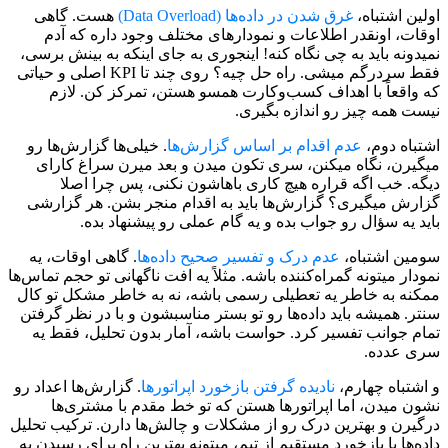
اولین اشتباه،
غرق شدن در داده‌ها (Data Overload)
هست. گاهی
اوقات، اونقدر اطلاعات و نمودارهای مختلف وجود داره که آدم
نمیدونه باید به چی نگاه کنه! اینجوری به جای اینکه به بینش برسی،
فقط سردرگم میشی. راه حل چیه؟ روی چند تا KPI اصلی و حیاتی
که واقعاً با اهداف کسب‌وکارت همسو هستن، تمرکز کن. لازم
نیست همه چیز رو اندازه بگیری.
اشتباه دوم،
عدم اقدام بر اساس گزارش‌ها
. خیلی‌ها گزارش‌ها رو
میگیرن، نگاه میکنن، سری تکون میدن و بعد میرن سراغ کارای
دیگه. خب اگه قراره هیچ کاری باهاشون نکنی، پس چرا اصلا
گزارش میگیری؟ گزارش‌ها باید به اقدام منجر بشن. هر گزارشی
باید یه سؤال رو جواب بده و یه گام عملی رو پیشنهاد بده.
سومین اشتباه،
عدم درک و تفسیر صحیح داده‌ها
. گاهی اوقات، یه
نمودار میتونه گمراه‌کننده باشه. مثلاً یه افت ناگهانی تو حجم تماس‌ها
ممکنه به خاطر یه تعطیلی رسمی باشه، نه به خاطر مشکل تو کال
سنتر. همیشه باید داده‌ها رو تو بستر مناسبشون و با در نظر گرفتن
تمام جوانب تفسیر کرد. حواست باشه، آمار بدون تحلیل، فقط یه
سری عدده.
و اشتباه چهارم،
نادیده گرفتن بازخورد اپراتورها
. گزارش‌ها اعداد رو
نشون میدن، اما اپراتورها هستن که تو خط مقدم با مشتری‌ها
درگیرن و بهترین درک رو از مشکلات و چالش‌ها دارن. ترکیب تحلیل
داده‌ها با بازخورد مستقیم از تیم، میتونه بهترین راه برای رسیدن به