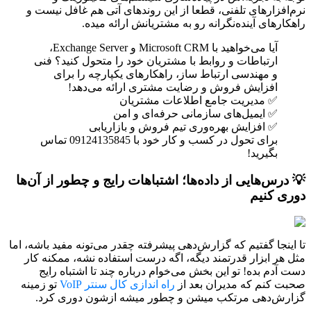
نرم‌افزارهای تلفنی، قطعا از این روندهای آتی هم غافل نیست و
راهکارهای آینده‌نگرانه رو به مشتریانش ارائه میده.
آیا می‌خواهید با Microsoft CRM و Exchange Server،
ارتباطات و روابط با مشتریان خود را متحول کنید؟ فنی
و مهندسی ارتباط ساز، راهکارهای یکپارچه را برای
افزایش فروش و رضایت مشتری ارائه می‌دهد!
✅ مدیریت جامع اطلاعات مشتریان
✅ ایمیل‌های سازمانی حرفه‌ای و امن
✅ افزایش بهره‌وری تیم فروش و بازاریابی
برای تحول در کسب و کار خود با 09124135845 تماس
بگیرید!
💡 درس‌هایی از داده‌ها؛ اشتباهات رایج و چطور از آن‌ها
دوری کنیم
تا اینجا گفتیم که گزارش‌دهی پیشرفته چقدر می‌تونه مفید باشه، اما
مثل هر ابزار قدرتمند دیگه، اگه درست استفاده نشه، ممکنه کار
دست آدم بده! تو این بخش می‌خوام درباره چند تا اشتباه رایج
صحبت کنم که مدیران بعد از
راه اندازی کال سنتر VoIP
تو زمینه
گزارش‌دهی مرتکب میشن و چطور میشه ازشون دوری کرد.