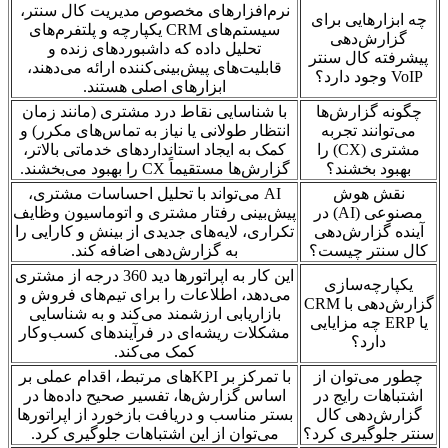
نرم‌افزارهای مخصوص مدیریت کال سنتر،
چه ابزارهایی برای
سیستم‌های CRM یکپارچه و پلتفرم‌های
گزارش‌دهی
تحلیل داده که داشبوردهای زنده و
پیشرفته کال سنتر
قابلیت‌های پیش‌بینی‌کننده ارائه می‌دهند،
VoIP وجود دارد؟
ابزارهای اصلی هستند.
چگونه گزارش‌ها
با شناسایی نقاط درد مشتری (مانند زمان
می‌توانند تجربه
انتظار طولانی یا نیاز به تماس‌های مکرر) و
مشتری (CX) را
کمک به ایجاد استانداردهای خدماتی بالاتر،
بهبود بخشند؟
گزارش‌ها مستقیماً CX را بهبود می‌بخشند.
نقش هوش
AI می‌تواند با تحلیل احساسات مشتری،
مصنوعی (AI) در
پیش‌بینی رفتار مشتری و اتوماسیون وظایف
آینده گزارش‌دهی
تکراری، لایه‌های جدیدی از بینش و کارایی را
کال سنتر چیست؟
به گزارش‌دهی اضافه کند.
این کار به اپراتورها دید 360 درجه از مشتری
یکپارچه‌سازی
می‌دهد، اطلاعات را برای تیم‌های فروش و
گزارش‌دهی با CRM
بازاریابی ارزشمند می‌کند و به شناسایی
یا ERP چه مزایایی
مشکلات ریشه‌ای در فرآیندهای کسب‌وکار
دارد؟
کمک می‌کند.
چطور می‌توان از
با تمرکز بر KPIهای مرتبط، اقدام عملی بر
اشتباهات رایج در
اساس گزارش‌ها، تفسیر صحیح داده‌ها در
گزارش‌دهی کال
بستر مناسب و دریافت بازخورد از اپراتورها
سنتر جلوگیری کرد؟
می‌توان از این اشتباهات جلوگیری کرد.