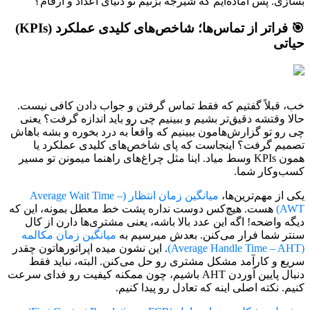
بسازی. پس آماده‌ایم که شیرجه بزنیم تو دنیای اعداد و ارقام؟
🎯 فراتر از تماس‌ها؛ شاخص‌های کلیدی عملکرد (KPIs)
حیاتی
خب، قبلاً گفتیم که فقط تماس گرفتن و جواب دادن کافی نیست.
حالا وقتشه دقیق‌تر بشیم و ببینیم چی رو باید اندازه گرفت؟ یعنی
چی رو تو گزارش‌هامون ببینیم که واقعاً به درد بخوره و بشه باهاش
تصمیم گرفت؟ اینجاست که پای شاخص‌های کلیدی عملکرد یا
همون KPIs وسط میاد. اینا مثل چراغ‌های راهنما میمونن تو مسیر
کسب‌وکار شما.
یکی از مهم‌ترین‌ها،
میانگین زمان انتظار (Average Wait Time –
AWT)
هست. هیچ‌کس دوست نداره پشت خط معطل بمونه، این که
دیگه واضحه! اگه این عدد بالا باشه، یعنی مشتری‌ها دارن از کال
سنتر شما فرار می‌کنن. بعدش میرسیم به
میانگین زمان مکالمه
(Average Handle Time – AHT)
. این نشون میده اپراتورهاتون چقدر
سریع و کارآمد مشکل مشتری رو حل می‌کنن. البته، نباید فقط
دنبال پایین آوردن AHT باشیم، چون ممکنه کیفیت رو فدای سرعت
کنیم. نکته اصلی اینه که تعادل رو پیدا کنیم.