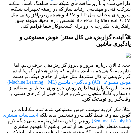
طراحی شده و با زیرساخت‌های شبکه شما هماهنگ باشه، ممکنه.
شرکت فنی و مهندسی ارتباط ساز که در زمینه تجهیزات شبکه،
سرورهای مختلف مثل HP و IBM، و همچنین نرم‌افزارهایی مثل
Microsoft CRM و SharePoint تخصص داره، دقیقاً میتونه چنین
راهکارهای یکپارچه‌ای رو برای کسب‌وکار شما فراهم کنه.
🚀 آینده گزارش‌دهی کال سنتر؛ هوش مصنوعی و
یادگیری ماشین
خب، تا الان درباره امروز و دیروز گزارش‌دهی حرف زدیم، اما
بذارید یه نگاهی هم به آینده بندازیم که چقدر هیجان‌انگیزه! آینده
گزارش‌دهی تو کال سنترها، مثل خیلی از جاهای دیگه، تو دست
هوش مصنوعی (AI) و یادگیری ماشین (Machine Learning – ML)
هست. این تکنولوژی‌ها دارن روش جمع‌آوری، تحلیل و استفاده از
داده‌ها رو کاملاً متحول می‌کنن و قراره خیلی از کارهای دستی و
وقت‌گیر رو اتوماتیک کنن.
مثلاً، فکر کن یه سیستم هوش مصنوعی بتونه تمام مکالمات رو
گوش بده و نه فقط کلمات رو تشخیص بده، بلکه
احساسات مشتری
(Sentiment Analysis)
رو هم از لحن صداش بفهمه. یعنی دیگه لازم
نیست منتظر نظرسنجی بعد از تماس باشیم تا بفهمیم مشتری
راضی بود یا ناراضی. AI میتونه همون لحظه بفهمه و این اطلاعات