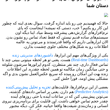
دستان شما
حالا که فهمیدیم چی رو باید اندازه گرفت، سوال بعدی اینه که چطور
این کار رو بکنیم؟ خب، دستی که نمیشه! اینجاست که پای
نرم‌افزارهای گزارش‌دهی پیشرفته وسط میاد. اینا دیگه اون
سیستم‌های ساده قدیم نیستن که فقط تعداد تماس رو نشون بدن.
الان ابزارهایی داریم که واقعاً قدرتمندند و می‌تونن یه عالمه
اطلاعات رو به شکل‌های مختلف جلوی چشمت بذارن.
یکی از ویژگی‌های مهم این ابزارها،
داشبوردهای مدیریتی زنده
(Real-time Dashboards)
هست. یعنی تو هر لحظه میتونی ببینی چند تا
تماس فعال داری، چند نفر منتظرن، کدوم اپراتورها سرشون شلوغه
و حتی میانگین زمان مکالمه تو همین لحظه چقدره. این اطلاعات
زنده بهت این امکان رو میده که سریع عکس‌العمل نشون بدی و اگه
مشکلی پیش اومد، فوراً حلش کنی.
بعضی از این نرم‌افزارها، قابلیت‌های
تجزیه و تحلیل پیش‌بینی‌کننده
(Predictive Analytics)
هم دارن. یعنی بر اساس داده‌های گذشته،
می‌تونن پیش‌بینی کنن که در ساعات آینده یا حتی روزهای آینده
چقدر حجم تماس خواهی داشت. این قابلیت برای برنامه‌ریزی نیروی
انسانی و زمان‌بندی شیفت‌ها واقعاً حیاتیه. فکر کن، دیگه مجبور