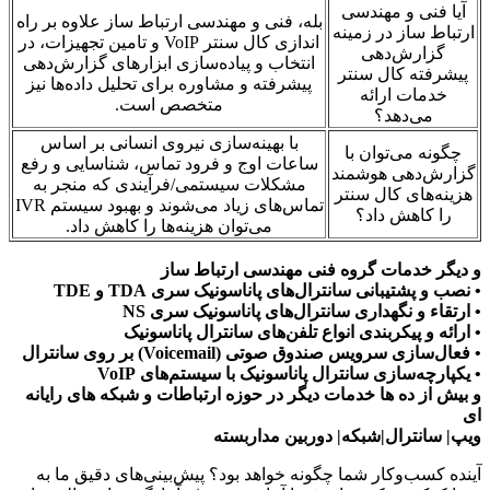
آیا فنی و مهندسی
بله، فنی و مهندسی ارتباط ساز علاوه بر راه
ارتباط ساز در زمینه
اندازی کال سنتر VoIP و تامین تجهیزات، در
گزارش‌دهی
انتخاب و پیاده‌سازی ابزارهای گزارش‌دهی
پیشرفته کال سنتر
پیشرفته و مشاوره برای تحلیل داده‌ها نیز
خدمات ارائه
متخصص است.
می‌دهد؟
با بهینه‌سازی نیروی انسانی بر اساس
چگونه می‌توان با
ساعات اوج و فرود تماس، شناسایی و رفع
گزارش‌دهی هوشمند
مشکلات سیستمی/فرآیندی که منجر به
هزینه‌های کال سنتر
تماس‌های زیاد می‌شوند و بهبود سیستم IVR
را کاهش داد؟
می‌توان هزینه‌ها را کاهش داد.
و دیگر خدمات گروه فنی مهندسی ارتباط ساز
• نصب و پشتیبانی سانترال‌های پاناسونیک سری TDA و TDE
• ارتقاء و نگهداری سانترال‌های پاناسونیک سری NS
• ارائه و پیکربندی انواع تلفن‌های سانترال پاناسونیک
• فعال‌سازی سرویس صندوق صوتی (Voicemail) بر روی سانترال
• یکپارچه‌سازی سانترال پاناسونیک با سیستم‌های VoIP
و بیش از ده ها خدمات دیگر در حوزه ارتباطات و شبکه های رایانه
ای
ویپ| سانترال|شبکه| دوربین مداربسته
آینده کسب‌وکار شما چگونه خواهد بود؟ پیش‌بینی‌های دقیق ما به