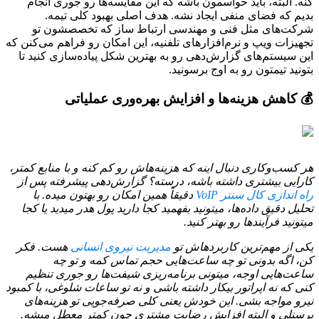
کنه. البته، باید حواسمون باشه که این مقایسه‌ها رو جوری انجام
بدیم که فضای منفی ایجاد نشه. هدف اصلی بهبود کلی تیمه.
شرکت‌های مثل فنی و مهندسی ارتباط ساز که تخصصشون تو
تجهیزات ویپ و نرم‌افزارهای تلفنیه، این امکان رو فراهم می‌کنن که
این سیستم‌های گزارش‌دهی رو به بهترین شکل پیاده‌سازی کنید تا
بتونید تیمتون رو به اوج برسونید.
💰 کاهش هزینه‌ها و افزایش بهره‌وری عملیاتی
هر کسب‌وکاری دنبال اینه که هزینه‌هاش رو کم کنه و با منابع کمتر،
کارایی بیشتری داشته باشه، درسته؟ گزارش‌دهی پیشرفته پس از
راه اندازی کال سنتر VoIP
دقیقاً همین امکان رو بهتون میده. با
تحلیل دقیق داده‌ها، میتونید بفهمید کجا دارید پول هدر میدید یا کجا
میتونید فرآیندها رو بهتر کنید.
یکی از مهم‌ترین کاربردهاش تو
مدیریت نیروی انسانی
هست. فکر
کن، اگه بدونی تو چه ساعت‌هایی حجم تماس کمه و تو چه
ساعت‌هایی اوجه، میتونی برنامه‌ریزی شیفت‌ها رو جوری تنظیم
کنی که نه اپراتور بیکار داشته باشی و نه تو ساعات شلوغی، با کمبود
نیرو مواجه بشی. این خودش یعنی کلی صرفه‌جویی تو هزینه‌های
پرسنلی و البته افزایش رضایت مشتری چون کمتر معطل میشه.