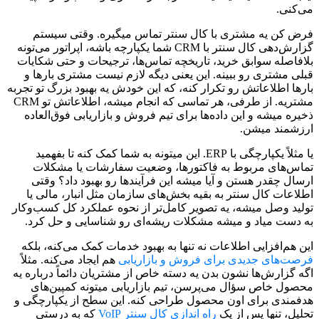
می‌کنی.
فرض کن یه مشتری با کال سنتر تماس میگیره. وقتی سیستم
گزارش‌دهی کال سنتر با CRM شما یکپارچه باشه، اپراتور می‌تونه
بلافاصله سوابق خرید، تاریخچه تماس‌ها، ترجیحات و حتی شکایات
قبلی مشتری رو ببینه. این یعنی دیگه لازم نیست مشتری بارها و
بارها اطلاعاتش رو تکرار کنه، که این خودش یه بهبود بزرگ تو تجربه
مشتریه. از طرفی، هر تماسی که انجام میشه، اطلاعاتش تو CRM
ذخیره میشه و این داده‌ها برای تیم فروش و بازاریابی فوق‌العاده
ارزشمند میشن.
یا مثلاً یکپارچگی با ERP. این میتونه به شما کمک کنه تا بفهمید
تماس‌های مربوط به فاکتورها، وضعیت سفارشات یا مشکلات
ارسال چقدر هستن و آیا میشه این فرآیندها رو بهبود داد؟ وقتی
اطلاعات کال سنتر به بقیه بخش‌های سازمان مثل انبار، مالی یا
تولید وصل میشه، یه تصویر کامل‌تر از نحوه عملکرد کل کسب‌وکار
به دست میاد و میشه مشکلات ریشه‌ای رو شناسایی و حل کرد.
این هم‌افزایی اطلاعات نه تنها به بهبود خدمات کمک می‌کنه، بلکه
فرصت‌های جدیدی برای فروش و بازاریابی
هم ایجاد می‌کنه. مثلاً
اگه گزارش‌ها نشون بدن یه دسته خاص از مشتریان دائماً درباره یه
محصول خاص سؤال می‌پرسن، تیم بازاریابی میتونه کمپین‌های
هدفمندی برای اون محصول طراحی کنه. این سطح از یکپارچگی و
تحلیل، تنها پس از یک
راه اندازی کال سنتر VoIP
که به درستی