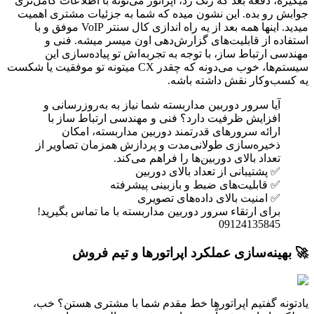
میگیره، دفعه بعد که زنگ زد، اپراتور می‌تونه با اطلاعات کامل‌تری
جوابش رو بده. این نشون میده که شما به جزئیات مشتری اهمیت
میدید. اینها همه بعد از یه راه اندازی کال سنتر VoIP موفق و با
استفاده از قابلیت‌های گزارش‌دهی اون میسر میشه. فنی و
مهندسی ارتباط ساز، با توجه به تجربه‌اش تو پیاده‌سازی این
سیستم‌ها، خوب می‌دونه که چقدر CX میتونه تو موفقیت یا شکست
یه کسب‌وکار نقش داشته باشه.
آیا سرور دوربین مداربسته شما نیاز به به‌روزرسانی و
افزایش ظرفیت دارد؟ فنی و مهندسی ارتباط ساز با
ارائه سرورهای قدرتمند دوربین مداربسته، امکان
ذخیره‌سازی طولانی‌مدت و پردازش همزمان تصاویر از
تعداد بالای دوربین‌ها را فراهم می‌کند.
✅ پشتیبانی از تعداد بالای دوربین
✅ قابلیت‌های ضبط و بازبینی پیشرفته
✅ امنیت بالای داده‌های تصویری
برای ارتقاء سرور دوربین مداربسته با ما تماس بگیرید!
09124135845
🚀 بهینه‌سازی عملکرد اپراتورها و تیم فروش
یادتونه گفتیم اپراتورها خط مقدم شما با مشتری هستن؟ خب،