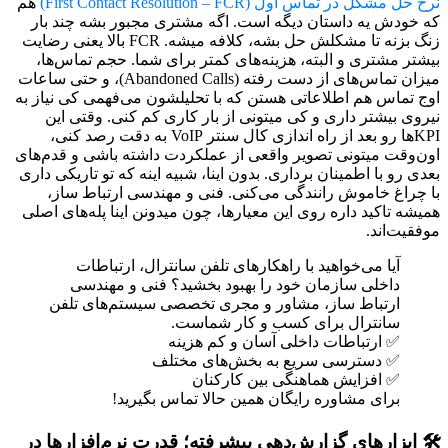
نرخ حل مشکل در تماس اول (First Contact Resolution – FCR)
هم
که خودش یه داستان دیگه است. اگه مشتری مجبور بشه چند بار
زنگ بزنه تا مشکلش حل بشه، کلافه میشه. FCR بالا یعنی رضایت
بیشتر مشتری و البته، هزینه‌های کمتر برای شما. حجم تماس‌ها،
میزان تماس‌های از دست رفته (Abandoned Calls)، و حتی ساعات
اوج تماس هم اطلاعاتی هستن که با تحلیلشون می‌فهمی کی نیاز به
نیروی بیشتر داری و کی میتونی از بار کاری کم کنی. وقتی این
KPIها رو بعد از راه اندازی کال سنتر VoIP به دقت رصد کنی،
اون‌وقت میتونی تصویر واقعی از عملکردت داشته باشی و قدم‌های
بعدی رو با اطمینان برداری. بدون اینا، شبیه اینه که تو تاریکی داری
با چراغ خاموش رانندگی می‌کنی. فنی و مهندسی ارتباط ساز،
همیشه تاکید داره روی این معیارها، چون میدونن اینا پله‌های اصلی
موفقیت‌اند.
آیا می‌خواهید با راهکارهای تلفن سانترال، ارتباطات
داخلی سازمان خود را بهبود بخشید؟ فنی و مهندسی
ارتباط ساز، مشاور و مجری تخصصی سیستم‌های تلفن
سانترال برای کسب و کار شماست.
✅ ارتباطات داخلی آسان و کم هزینه
✅ دسترسی سریع به بخش‌های مختلف
✅ افزایش هماهنگی بین کارکنان
برای مشاوره رایگان همین حالا تماس بگیرید!
🛠️ ابزارهای گزارش‌دهی پیشرفته؛ قدرت نرم‌افزارها در