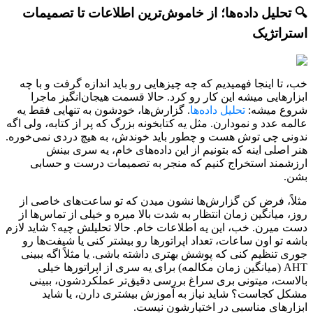
🔍 تحلیل داده‌ها؛ از خاموش‌ترین اطلاعات تا تصمیمات
استراتژیک
خب، تا اینجا فهمیدیم که چه چیزهایی رو باید اندازه گرفت و با چه
ابزارهایی میشه این کار رو کرد. حالا قسمت هیجان‌انگیز ماجرا
شروع میشه:
تحلیل داده‌ها
. گزارش‌ها، خودشون به تنهایی فقط یه
عالمه عدد و نمودارن. مثل یه کتابخونه بزرگ که پر از کتابه، ولی اگه
ندونی چی توش هست و چطور باید خوندش، به هیچ دردی نمی‌خوره.
هنر اصلی اینه که بتونیم از این داده‌های خام، یه سری بینش
ارزشمند استخراج کنیم که منجر به تصمیمات درست و حسابی
بشن.
مثلاً، فرض کن گزارش‌ها نشون میدن که تو ساعت‌های خاصی از
روز، میانگین زمان انتظار به شدت بالا میره و خیلی از تماس‌ها از
دست میرن. خب، این یه اطلاعات خام. حالا تحلیلش چیه؟ شاید لازم
باشه تو اون ساعات، تعداد اپراتورها رو بیشتر کنی یا شیفت‌ها رو
جوری تنظیم کنی که پوشش بهتری داشته باشی. یا مثلاً اگه ببینی
AHT (میانگین زمان مکالمه) برای یه سری از اپراتورها خیلی
بالاست، میتونی بری سراغ بررسی دقیق‌تر عملکردشون، ببینی
مشکل کجاست؟ شاید نیاز به آموزش بیشتری دارن، یا شاید
ابزارهای مناسبی در اختیارشون نیست.