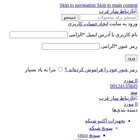
Skip to navigation
Skip to main content
جستجو
ورود به سایت
ایجاد حساب کاربری
نام کاربری یا آدرس ایمیل
*
الزامی
رمز عبور
*
الزامی
ورود
رمز عبور خود را فراموش کرده‌اید ؟
مرا به یاد بسپار
0
مورد
09124135845
منو
0
مورد
دسته‌ بندی‌ها
تجهیزات اکتیو شبکه
سویچ شبکه
سویچ cisco