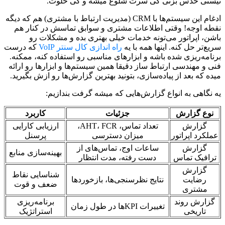
نیستی حدس بزنی کی سرت شلوغ میشه و کی خلوت.
ادغام این سیستم‌ها با CRM (مدیریت ارتباط با مشتری) هم که دیگه
نقطه اوجه! وقتی اطلاعات مشتری و سوابق تماسش در کنار هم
باشن، اپراتور می‌تونه خدمات خیلی بهتری بده و مشکلات رو
سریع‌تر حل کنه. اینها همه با یه
راه اندازی کال سنتر VoIP
که درست
برنامه‌ریزی شده باشه و ابزارهای مناسبی رو استفاده کنه، ممکنه.
فنی و مهندسی ارتباط ساز دقیقا همین سیستم‌ها و ابزارها رو ارائه
میده که بعد از پیاده‌سازی، بتونید بهترین گزارش‌ها رو ازش بگیرید.
یه نگاهی به انواع گزارش‌هایی که میشه گرفت بندازیم:
نوع گزارش
جزئیات
کاربرد
گزارش
تعداد تماس، AHT، FCR،
ارزیابی کارایی
عملکرد اپراتور
میزان دسترسی
پرسنل
گزارش
ساعات اوج، تماس‌های از
بهینه‌سازی منابع
ترافیک تماس
دست رفته، مدت انتظار
گزارش
شناسایی نقاط
رضایت
نتایج نظرسنجی‌ها، بازخوردها
ضعف و قوت
مشتری
گزارش روند
برنامه‌ریزی
تغییرات KPIها در طول زمان
تاریخی
استراتژیک