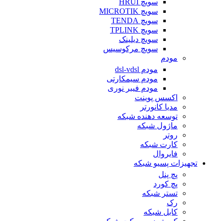
سویچ HRUI
سویچ MICROTIK
سویچ TENDA
سویچ TPLINK
سویچ دیلینک
سویچ مرکوسیس
مودم
مودم dsl-vdsl
مودم سیمکارتی
مودم فیبر نوری
اکسس پوینت
مدیا کانورتر
توسعه دهنده شبکه
ماژول شبکه
روتر
کارت شبکه
فایروال
تجهیزات پسیو شبکه
پچ پنل
پچ کورد
تستر شبکه
رک
کابل شبکه