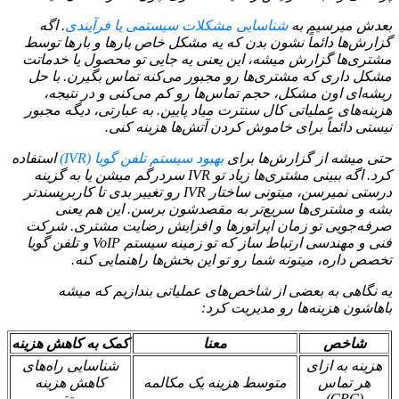
بعدش میرسیم به
شناسایی مشکلات سیستمی یا فرآیندی
. اگه
گزارش‌ها دائماً نشون بدن که یه مشکل خاص بارها و بارها توسط
مشتری‌ها گزارش میشه، این یعنی یه جایی تو محصول یا خدماتت
مشکل داری که مشتری‌ها رو مجبور می‌کنه تماس بگیرن. با حل
ریشه‌ای اون مشکل، حجم تماس‌ها رو کم می‌کنی و در نتیجه،
هزینه‌های عملیاتی کال سنترت میاد پایین. به عبارتی، دیگه مجبور
نیستی دائماً برای خاموش کردن آتش‌ها هزینه کنی.
حتی میشه از گزارش‌ها برای
بهبود سیستم تلفن گویا (IVR)
استفاده
کرد. اگه ببینی مشتری‌ها زیاد تو IVR سردرگم میشن یا به گزینه
درستی نمیرسن، میتونی ساختار IVR رو تغییر بدی تا کاربرپسندتر
بشه و مشتری‌ها سریع‌تر به مقصدشون برسن. این هم یعنی
صرفه‌جویی تو زمان اپراتورها و افزایش رضایت مشتری. شرکت
فنی و مهندسی ارتباط ساز که تو زمینه سیستم VoIP و تلفن گویا
تخصص داره، میتونه شما رو تو این بخش‌ها راهنمایی کنه.
یه نگاهی به بعضی از شاخص‌های عملیاتی بندازیم که میشه
باهاشون هزینه‌ها رو مدیریت کرد:
شاخص
معنا
کمک به کاهش هزینه
هزینه به ازای
شناسایی راه‌های
هر تماس
متوسط هزینه یک مکالمه
کاهش هزینه
(CPC)