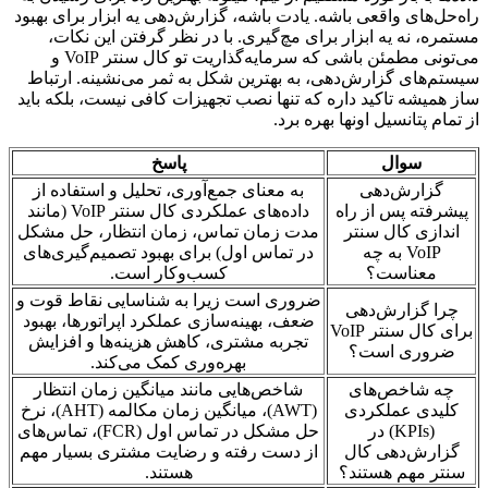
راه‌حل‌های واقعی باشه. یادت باشه، گزارش‌دهی یه ابزار برای بهبود
مستمره، نه یه ابزار برای مچ‌گیری. با در نظر گرفتن این نکات،
می‌تونی مطمئن باشی که سرمایه‌گذاریت تو کال سنتر VoIP و
سیستم‌های گزارش‌دهی، به بهترین شکل به ثمر می‌نشینه. ارتباط
ساز همیشه تاکید داره که تنها نصب تجهیزات کافی نیست، بلکه باید
از تمام پتانسیل اونها بهره برد.
سوال
پاسخ
گزارش‌دهی
به معنای جمع‌آوری، تحلیل و استفاده از
پیشرفته پس از راه
داده‌های عملکردی کال سنتر VoIP (مانند
اندازی کال سنتر
مدت زمان تماس، زمان انتظار، حل مشکل
VoIP به چه
در تماس اول) برای بهبود تصمیم‌گیری‌های
معناست؟
کسب‌وکار است.
ضروری است زیرا به شناسایی نقاط قوت و
چرا گزارش‌دهی
ضعف، بهینه‌سازی عملکرد اپراتورها، بهبود
برای کال سنتر VoIP
تجربه مشتری، کاهش هزینه‌ها و افزایش
ضروری است؟
بهره‌وری کمک می‌کند.
چه شاخص‌های
شاخص‌هایی مانند میانگین زمان انتظار
کلیدی عملکردی
(AWT)، میانگین زمان مکالمه (AHT)، نرخ
(KPIs) در
حل مشکل در تماس اول (FCR)، تماس‌های
گزارش‌دهی کال
از دست رفته و رضایت مشتری بسیار مهم
سنتر مهم هستند؟
هستند.