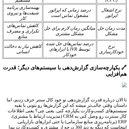
مستقیم
بهینه‌سازی برنامه
نرخ اشغال
درصد زمانی که اپراتور
شیفت‌ها و نیروی
اپراتور
مشغول تماس است
کار
کاهش تماس‌های
مدت زمان حل
میانگین زمان لازم برای حل
تکراری و مصرف
مشکل
مشکل مشتری
منابع
درصد تماس‌های حل شده
نرخ
کاهش نیاز به دخالت
توسط IVR یا ابزارهای
خودکارسازی
انسانی
خودکار
🔗 یکپارچه‌سازی گزارش‌دهی با سیستم‌های دیگر؛ قدرت
هم‌افزایی
تا الان درباره قدرت گزارش‌دهی تو خود کال سنتر حرف زدیم، اما
داستان وقتی جالب‌تر میشه که این گزارش‌ها رو بتونی با بقیه
سیستم‌های کسب‌وکارت یکپارچه کنی. یعنی چی؟ یعنی اطلاعات
کال سنترت رو وصل کنی به CRM (مدیریت ارتباط با مشتری)،
ERP (برنامه‌ریزی منابع سازمانی) یا حتی ابزارهای بازاریابی.
اینجاست که دیگه یه دید 360 درجه از مشتری و کسب‌وکارت پیدا