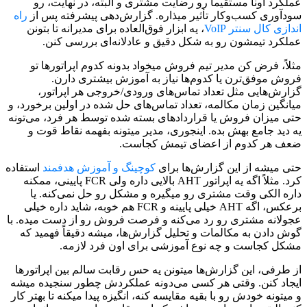
عملکرد اونا مستقیماً رو رضایت مشتری و البته، در نهایت، رو
سودآوری کسب‌وکار تأثیر میذاره. گزارش‌دهی پیشرفته پس از
راه
اندازی کال سنتر VoIP
، یه ابزار فوق‌العاده برای مدیرانه تا بتونن
عملکرد تیمشون رو به شکل دقیق و عادلانه‌ای بررسی کنن.
مثلاً، فرض کن مدیر تیم فروش میخواد بدونه کدوم اپراتورها تو
فروش موفق‌ترن یا کدوم‌ها نیاز به آموزش بیشتری دارن.
گزارش‌هایی مثل تعداد تماس‌های ورودی/خروجی هر اپراتور،
میانگین زمان مکالمه، تعداد تماس‌های حل شده در اولین برخورد، و
حتی میزان فروش یا قراردادهای بسته شده توسط هر فرد، می‌تونه
یه دید جامع بهش بده. اینجوری، مدیر میتونه بفهمه نقاط قوت و
ضعف هر کدوم از اعضای تیمش کجاست.
حتی میشه از این گزارش‌ها برای
کوچینگ و آموزش هدفمند
استفاده
کرد. مثلاً اگه یه اپراتور AHT بالایی داره ولی FCR پایینی، ممکنه
داره الکی وقت مشتری رو میگیره و مشکل رو حل نمی‌کنه. یا
برعکس، اگه AHT خیلی پایینه و FCR هم خوبه، شاید داره خیلی
عجولانه مشتری رو رد می‌کنه و فرصت فروش رو از دست میده. با
گوش دادن به مکالمات و تحلیل گزارش‌ها، میشه دقیقاً فهمید که
مشکل کجاست و چه نوع آموزشی برای اون فرد لازمه.
از طرفی، این گزارش‌ها میتونن یه حس رقابت سالم بین اپراتورها
ایجاد کنن. وقتی هر کسی می‌دونه عملکردش چطور سنجیده میشه
و میتونه خودش رو با بقیه مقایسه کنه، انگیزه پیدا میکنه تا بهتر کار