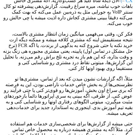
– CX)
الان دیگه شاه کلید هر کسب‌وکاریه. اگه مشتری حالش
باهات خوب نباشه، میره سراغ رقیبت. گزارش‌دهی پیشرفته تو کال
سنتر VoIP یه جورایی مثل یه ذره‌بین عمل می‌کنه که بهت کمک
می‌کنه دقیقاً ببینی مشتری کجاش داره اذیت میشه یا چی حالش رو
خوب می‌کنه.
فکر کن، وقتی می‌فهمی میانگین زمان انتظار مشتری بالاست،
نتیجه مستقیمش اینه که مشتری کلافه میشه و ممکنه دیگه ازت
خرید نکنه یا حتی شروع کنه به بدگویی از برندت. یا اگه FCR (نرخ
حل مشکل در تماس اول) پایینه، یعنی مشتری مجبوره هی زنگ بزنه
و وقت بذاره، که این هم باز یه تجربه تلخ براش رقم می‌زنه. با تحلیل
این گزارش‌ها، میتونی نقاط درد مشتری رو شناسایی کنی و
مستقیماً روی بهبود اونها کار کنی.
مثلاً، اگه گزارشات نشون میدن که بعد از تماس، مشتری‌ها تو
نظرسنجی‌ها از یه بخش خاص خدمات ناراضی بودن، این یه فرصته
که بری سراغ اون بخش، آموزش‌ها رو قوی‌تر کنی یا حتی فرآیند رو
عوض کنی. از طرفی، اگه ببینی یه سری اپراتورها دائماً بازخوردهای
مثبت میگیرن، میتونی الگوهای رفتاری اونها رو شناسایی کنی و به
بقیه تیم آموزش بدی. اینجوری یه استاندارد جدید برای خدمات‌دهی
تعریف میشه.
حتی میشه از گزارش‌ها برای شخصی‌سازی خدمات هم استفاده
کرد. مثلاً اگه یه مشتری همیشه درباره یه محصول خاص تماس