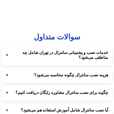
سوالات متداول
خدمات نصب و پشتیبانی سانترال در تهران شامل چه
+
مناطقی می‌شود؟
تمام مناطق تهران برای نصب، ارتقا و پشتیبانی سانترال پاناسونیک و
تحت شبکه توسط مجموعه ارتباط‌ساز پوشش داده می‌شود.
+
هزینه نصب سانترال چگونه محاسبه می‌شود؟
هزینه نصب سانترال بستگی به مدل دستگاه، تعداد خطوط شهری،
تعداد داخلی‌ها و نوع کابل‌کشی دارد و پس از بررسی کارشناسی تعیین
+
چگونه برای نصب سانترال مشاوره رایگان دریافت کنیم؟
می‌شود.
کافی است با شماره‌های درج‌شده تماس بگیرید تا کارشناسان
ارتباط‌ساز شما را برای انتخاب بهترین مدل سانترال و برآورد هزینه
+
آیا نصب سانترال شامل آموزش استفاده هم می‌شود؟
راهنمایی کنند.