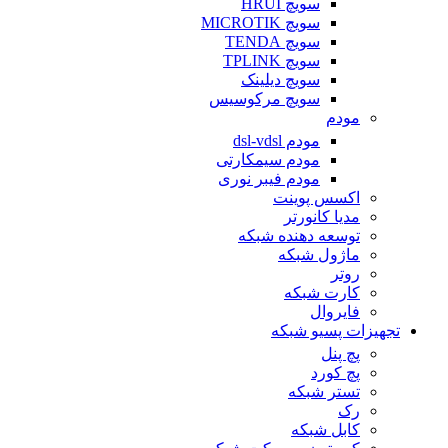
سویچ HRUI
سویچ MICROTIK
سویچ TENDA
سویچ TPLINK
سویچ دیلینک
سویچ مرکوسیس
مودم
مودم dsl-vdsl
مودم سیمکارتی
مودم فیبر نوری
اکسس پوینت
مدیا کانورتر
توسعه دهنده شبکه
ماژول شبکه
روتر
کارت شبکه
فایروال
تجهیزات پسیو شبکه
پچ پنل
پچ کورد
تستر شبکه
رک
کابل شبکه