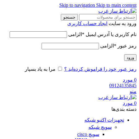
Skip to navigation
Skip to main cont
جستجو
ود به سایت
ایجاد حساب کاربری
م کاربری یا آدرس ایمیل
*
الزامی
ز عبور
*
الزامی
رود
ز عبور خود را فراموش کرده‌اید ؟
مرا به یاد بسپار
ورد
091241358
و
ورد
ه‌ بندی‌ها
تجهیزات اکتیو شبکه
سویچ شبکه
سویچ cisco