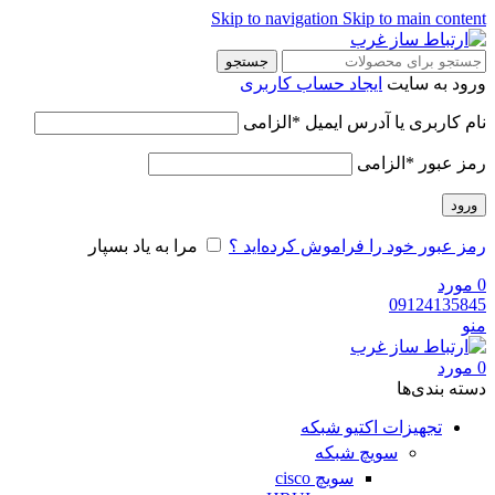
Skip to navigation
Skip to main content
جستجو
ورود به سایت
ایجاد حساب کاربری
نام کاربری یا آدرس ایمیل
*
الزامی
رمز عبور
*
الزامی
ورود
رمز عبور خود را فراموش کرده‌اید ؟
مرا به یاد بسپار
0
مورد
09124135845
منو
0
مورد
دسته‌ بندی‌ها
تجهیزات اکتیو شبکه
سویچ شبکه
سویچ cisco