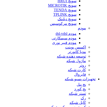
سویچ HRUI
سویچ MICROTIK
سویچ TENDA
سویچ TPLINK
سویچ دیلینک
سویچ مرکوسیس
مودم
مودم dsl-vdsl
مودم سیمکارتی
مودم فیبر نوری
اکسس پوینت
مدیا کانورتر
توسعه دهنده شبکه
ماژول شبکه
روتر
کارت شبکه
فایروال
تجهیزات پسیو شبکه
پچ پنل
پچ کورد
تستر شبکه
رک
کابل شبکه