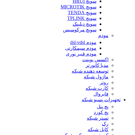
سویچ HRUI
سویچ MICROTIK
سویچ TENDA
سویچ TPLINK
سویچ دیلینک
سویچ مرکوسیس
مودم
مودم dsl-vdsl
مودم سیمکارتی
مودم فیبر نوری
اکسس پوینت
مدیا کانورتر
توسعه دهنده شبکه
ماژول شبکه
روتر
کارت شبکه
فایروال
تجهیزات پسیو شبکه
پچ پنل
پچ کورد
تستر شبکه
رک
کابل شبکه