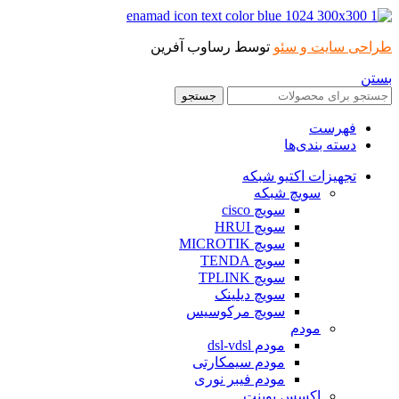
طراحی سایت و سئو
توسط رساوب آفرین
بستن
جستجو
فهرست
دسته بندی‌ها
تجهیزات اکتیو شبکه
سویچ شبکه
سویچ cisco
سویچ HRUI
سویچ MICROTIK
سویچ TENDA
سویچ TPLINK
سویچ دیلینک
سویچ مرکوسیس
مودم
مودم dsl-vdsl
مودم سیمکارتی
مودم فیبر نوری
اکسس پوینت