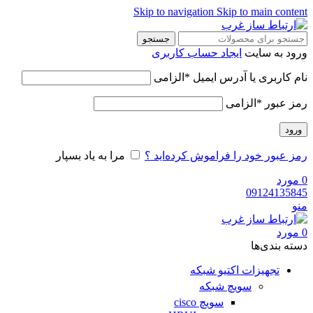
Skip to navigation
Skip to main content
جستجو
ورود به سایت
ایجاد حساب کاربری
نام کاربری یا آدرس ایمیل
*
الزامی
رمز عبور
*
الزامی
ورود
رمز عبور خود را فراموش کرده‌اید ؟
مرا به یاد بسپار
0
مورد
09124135845
منو
0
مورد
دسته‌ بندی‌ها
تجهیزات اکتیو شبکه
سویچ شبکه
سویچ cisco