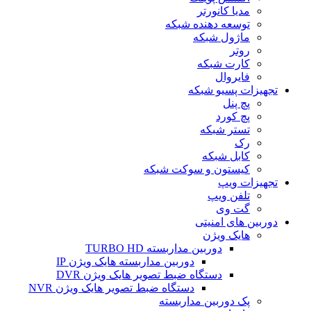
مدیا کانورتر
توسعه دهنده شبکه
ماژول شبکه
روتر
کارت شبکه
فایروال
تجهیزات پسیو شبکه
پچ پنل
پچ کورد
تستر شبکه
رک
کابل شبکه
کیستون و سوکت شبکه
تجهیزات ویپ
تلفن ویپ
گت وی
دوربین های امنیتی
هایک ویژن
دوربین مداربسته TURBO HD
دوربین مداربسته هایک ویژن IP
دستگاه ضبط تصویر هایک ویژن DVR
دستگاه ضبط تصویر هایک ویژن NVR
پک دوربین مداربسته