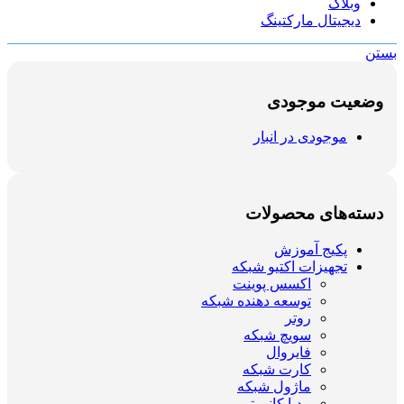
وبلاگ
دیجیتال مارکتینگ
بستن
وضعیت موجودی
موجودی در انبار
دسته‌های محصولات
پکیج آموزش
تجهیزات اکتیو شبکه
اکسس پوینت
توسعه دهنده شبکه
روتر
سویچ شبکه
فایروال
کارت شبکه
ماژول شبکه
مدیا کانورتر