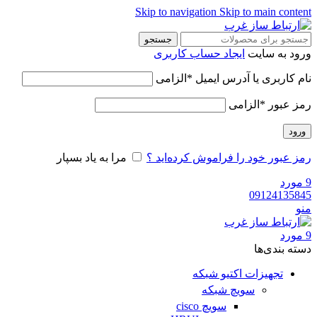
Skip to navigation
Skip to main content
جستجو
ورود به سایت
ایجاد حساب کاربری
نام کاربری یا آدرس ایمیل
*
الزامی
رمز عبور
*
الزامی
ورود
رمز عبور خود را فراموش کرده‌اید ؟
مرا به یاد بسپار
9
مورد
09124135845
منو
9
مورد
دسته‌ بندی‌ها
تجهیزات اکتیو شبکه
سویچ شبکه
سویچ cisco