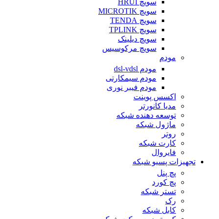
سویچ HRUI
سویچ MICROTIK
سویچ TENDA
سویچ TPLINK
سویچ دیلینک
سویچ مرکوسیس
مودم
مودم dsl-vdsl
مودم سیمکارتی
مودم فیبر نوری
اکسس پوینت
مدیا کانورتر
توسعه دهنده شبکه
ماژول شبکه
روتر
کارت شبکه
فایروال
تجهیزات پسیو شبکه
پچ پنل
پچ کورد
تستر شبکه
رک
کابل شبکه