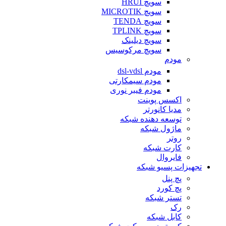
سویچ HRUI
سویچ MICROTIK
سویچ TENDA
سویچ TPLINK
سویچ دیلینک
سویچ مرکوسیس
مودم
مودم dsl-vdsl
مودم سیمکارتی
مودم فیبر نوری
اکسس پوینت
مدیا کانورتر
توسعه دهنده شبکه
ماژول شبکه
روتر
کارت شبکه
فایروال
تجهیزات پسیو شبکه
پچ پنل
پچ کورد
تستر شبکه
رک
کابل شبکه