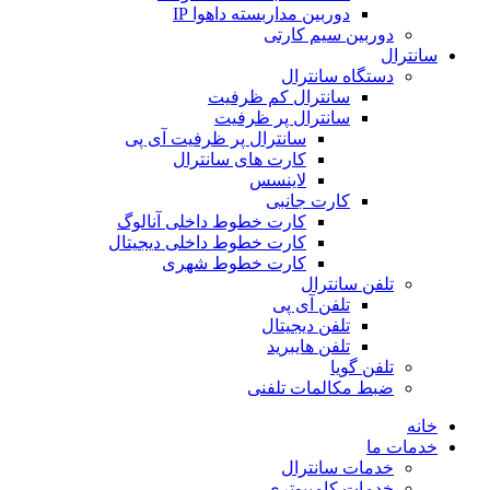
دوربین مداربسته داهوا IP
دوربین سیم کارتی
سانترال
دستگاه سانترال
سانترال کم ظرفیت
سانترال پر ظرفیت
سانترال پر ظرفیت آی پی
کارت های سانترال
لاینسس
کارت جانبی
کارت خطوط داخلی آنالوگ
کارت خطوط داخلی دیجیتال
کارت خطوط شهری
تلفن سانترال
تلفن آی پی
تلفن دیجیتال
تلفن هایبرید
تلفن گویا
ضبط مکالمات تلفنی
خانه
خدمات ما
خدمات سانترال
خدمات کامپیوتری