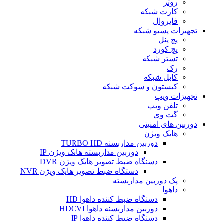
روتر
کارت شبکه
فایروال
تجهیزات پسیو شبکه
پچ پنل
پچ کورد
تستر شبکه
رک
کابل شبکه
کیستون و سوکت شبکه
تجهیزات ویپ
تلفن ویپ
گت وی
دوربین های امنیتی
هایک ویژن
دوربین مداربسته TURBO HD
دوربین مداربسته هایک ویژن IP
دستگاه ضبط تصویر هایک ویژن DVR
دستگاه ضبط تصویر هایک ویژن NVR
پک دوربین مداربسته
داهوا
دستگاه ضبط کننده داهوا HD
دوربین مداربسته داهوا HDCVI
دستگاه ضبط کننده داهوا IP