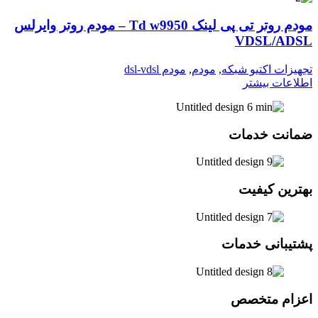
مودم روتر تی پی لینک Td w9950 – مودم روتر وایرلس
VDSL/ADSL
تجهیزات اکتیو شبکه
,
مودم
,
مودم dsl-vdsl
اطلاعات بیشتر
ضمانت خدمات
بهترین کیفیت
پشتیبانی خدمات
اعزام متخصص