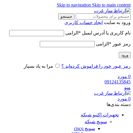
Skip to navigation
Skip to main content
جستجو
ورود به سایت
ایجاد حساب کاربری
نام کاربری یا آدرس ایمیل
*
الزامی
رمز عبور
*
الزامی
ورود
رمز عبور خود را فراموش کرده‌اید ؟
مرا به یاد بسپار
0
مورد
09124135845
منو
0
مورد
دسته‌ بندی‌ها
تجهیزات اکتیو شبکه
سویچ شبکه
سویچ cisco