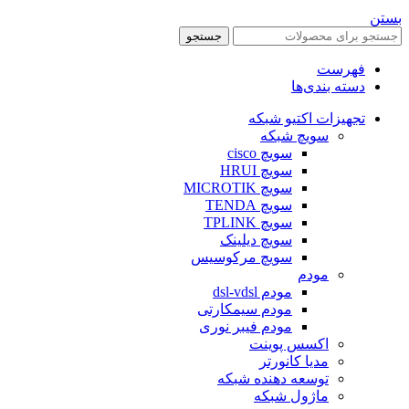
بستن
جستجو
فهرست
دسته بندی‌ها
تجهیزات اکتیو شبکه
سویچ شبکه
سویچ cisco
سویچ HRUI
سویچ MICROTIK
سویچ TENDA
سویچ TPLINK
سویچ دیلینک
سویچ مرکوسیس
مودم
مودم dsl-vdsl
مودم سیمکارتی
مودم فیبر نوری
اکسس پوینت
مدیا کانورتر
توسعه دهنده شبکه
ماژول شبکه