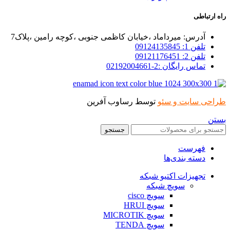
راه ارتباطی
آدرس: میرداماد ،خیابان کاظمی جنوبی ،کوچه رامین ،پلاک7
تلفن 1: 09124135845
تلفن 2: 09121176451
تماس رایگان :2-02192004661
طراحی سایت و سئو
توسط رساوب آفرین
بستن
جستجو
فهرست
دسته بندی‌ها
تجهیزات اکتیو شبکه
سویچ شبکه
سویچ cisco
سویچ HRUI
سویچ MICROTIK
سویچ TENDA