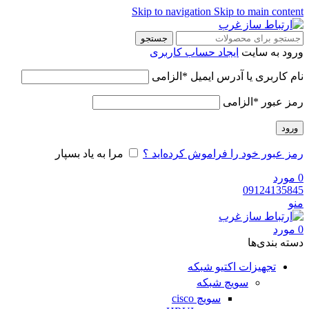
Skip to navigation
Skip to main content
جستجو
ورود به سایت
ایجاد حساب کاربری
نام کاربری یا آدرس ایمیل
*
الزامی
رمز عبور
*
الزامی
ورود
رمز عبور خود را فراموش کرده‌اید ؟
مرا به یاد بسپار
0
مورد
09124135845
منو
0
مورد
دسته‌ بندی‌ها
تجهیزات اکتیو شبکه
سویچ شبکه
سویچ cisco