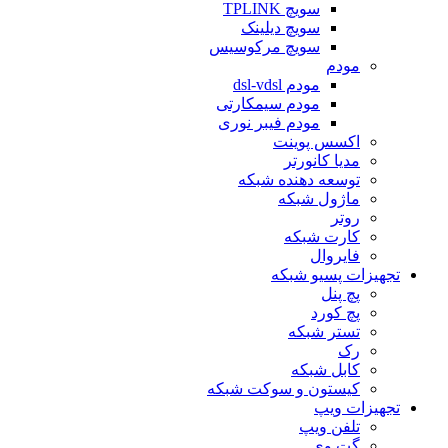
سویچ TPLINK
سویچ دیلینک
سویچ مرکوسیس
مودم
مودم dsl-vdsl
مودم سیمکارتی
مودم فیبر نوری
اکسس پوینت
مدیا کانورتر
توسعه دهنده شبکه
ماژول شبکه
روتر
کارت شبکه
فایروال
تجهیزات پسیو شبکه
پچ پنل
پچ کورد
تستر شبکه
رک
کابل شبکه
کیستون و سوکت شبکه
تجهیزات ویپ
تلفن ویپ
گت وی