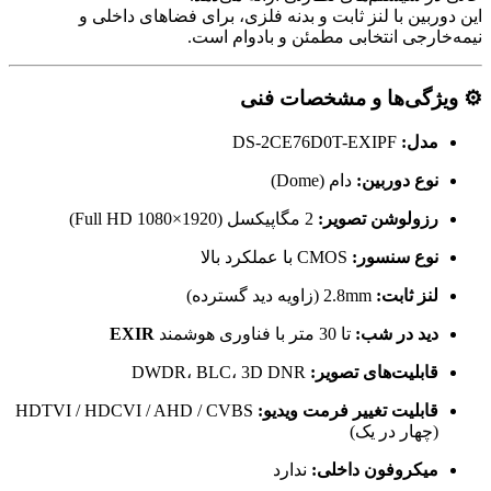
این دوربین با لنز ثابت و بدنه فلزی، برای فضاهای داخلی و
نیمه‌خارجی انتخابی مطمئن و بادوام است.
⚙️ ویژگی‌ها و مشخصات فنی
مدل:
DS-2CE76D0T-EXIPF
نوع دوربین:
دام (Dome)
رزولوشن تصویر:
2 مگاپیکسل (1920×1080 Full HD)
نوع سنسور:
CMOS با عملکرد بالا
لنز ثابت:
2.8mm (زاویه دید گسترده)
دید در شب:
تا 30 متر با فناوری هوشمند
EXIR
قابلیت‌های تصویر:
DWDR، BLC، 3D DNR
قابلیت تغییر فرمت ویدیو:
HDTVI / HDCVI / AHD / CVBS
(چهار در یک)
میکروفون داخلی:
ندارد