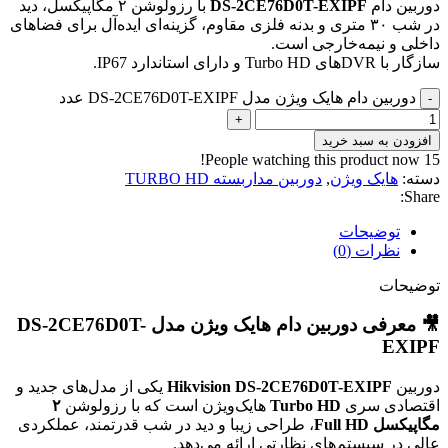
دوربین دام
DS-2CE76D0T-EXIPF
با رزولوشن ۲ مگاپیکسل، دید
در شب ۳۰ متری و بدنه فلزی مقاوم، گزینه‌ای ایده‌آل برای فضاهای
داخلی و نیمه‌خارجی است.
سازگار با DVRهای Turbo HD و دارای استاندارد IP67.
دوربین دام هایک ویژن مدل DS-2CE76D0T-EXIPF عدد
-
+
افزودن به سبد خرید
People watching this product now!
15
دسته:
هایک ویژن
,
دوربین مداربسته TURBO HD
Share:
توضیحات
نظرات (0)
توضیحات
🎥 معرفی دوربین دام هایک ویژن مدل DS-2CE76D0T-
EXIPF
دوربین
Hikvision DS-2CE76D0T-EXIPF
یکی از مدل‌های جدید و
اقتصادی سری
Turbo HD
هایک‌ویژن است که با رزولوشن
۲
مگاپیکسل Full HD
، طراحی زیبا و دید در شب قدرتمند، عملکردی
عالی در سیستم‌های نظارتی ارائه می‌دهد.