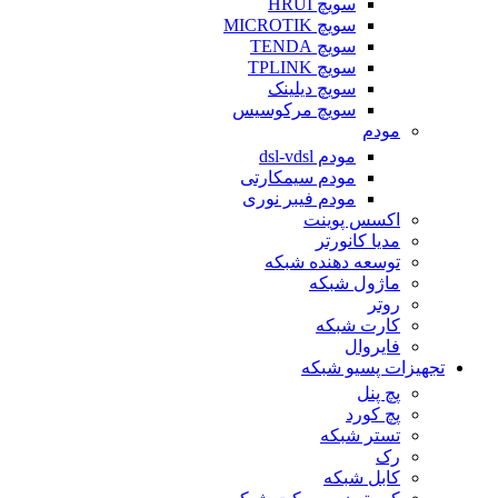
سویچ HRUI
سویچ MICROTIK
سویچ TENDA
سویچ TPLINK
سویچ دیلینک
سویچ مرکوسیس
مودم
مودم dsl-vdsl
مودم سیمکارتی
مودم فیبر نوری
اکسس پوینت
مدیا کانورتر
توسعه دهنده شبکه
ماژول شبکه
روتر
کارت شبکه
فایروال
تجهیزات پسیو شبکه
پچ پنل
پچ کورد
تستر شبکه
رک
کابل شبکه