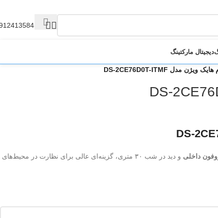
9124135845
گ
دیجیتال مارکتینگ
 ویژن مدل DS-2CE76D0T-ITMF
وفون داخلی
و دید در شب ۳۰ متری، گزینه‌ای عالی برای نظارت در محیط‌های