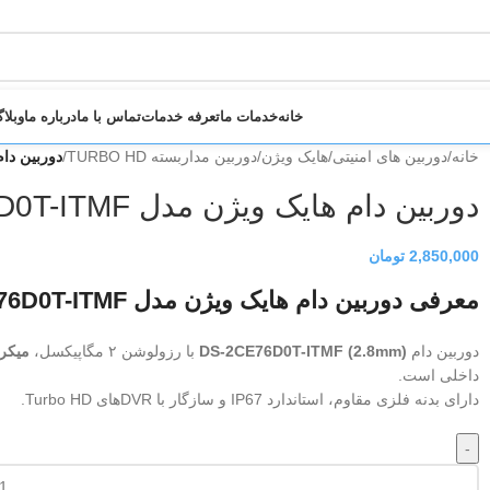
خانه
خدمات ما
تعرفه خدمات
تماس با ما
درباره ما
وبلا
خانه
/
دوربین های امنیتی
/
هایک ویژن
/
دوربین مداربسته TURBO HD
/
دوربین دام هایک
دوربین دام هایک ویژن مدل DS-2CE76D0T-ITMF
2,850,000
تومان
معرفی دوربین دام هایک ویژن مدل DS-2CE76D0T-ITMF
دوربین دام
DS-2CE76D0T-ITMF (2.8mm)
با رزولوشن ۲ مگاپیکسل،
میکر
داخلی است.
دارای بدنه فلزی مقاوم، استاندارد IP67 و سازگار با DVRهای Turbo HD.
-