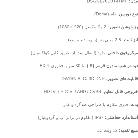
مدل:
DS-2CE76D0T-ITMF
نوع دوربین:
دام (Dome)
رزولوشن تصویر:
2 مگاپیکسل (1920×1080)
لنز ثابت:
2.8 میلی‌متر (زاویه دید وسیع)
میکروفون داخلی:
دارد (انتقال صدا از طریق کابل کواکسیال)
دید در شب مادون قرمز (IR):
تا 30 متر با فناوری EXIR
قابلیت‌های تصویر:
DWDR، BLC، 3D DNR
خروجی قابل تنظیم:
HDTVI / HDCVI / AHD / CVBS
بدنه:
فلزی مقاوم با طراحی ضدگرد و غبار
استاندارد حفاظتی:
IP67 (مقاوم در برابر آب و گردوغبار)
منبع تغذیه:
12 ولت DC