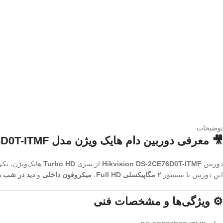
توضیحات
🎥 معرفی دوربین دام هایک ویژن مدل DS-2CE76D0T-ITMF
دوربین
Hikvision DS-2CE76D0T-ITMF
از سری
Turbo HD
هایک‌ویژن، یکی
این دوربین با سنسور
۲ مگاپیکسلی Full HD
،
میکروفون داخلی
و
دید در شب هوشمن
⚙️ ویژگی‌ها و مشخصات فنی