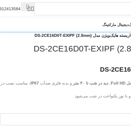
9124135845
گ
دیجیتال مارکتینگ
ایک‌ویژن مدل DS-2CE16D0T-EXIPF (2.8mm)
،
دید در شب تا ۴۰ متر
و بدنه فلزی ضدآب
IP67
، مناسب نصب در
با نور یکنواخت در شب می‌شود.