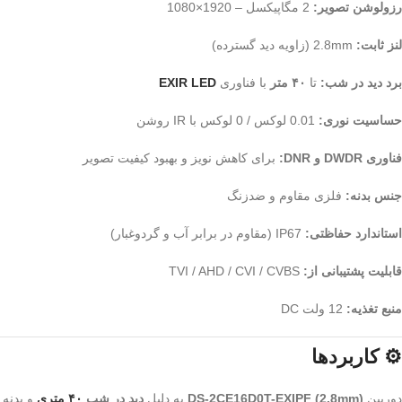
رزولوشن تصویر:
2 مگاپیکسل – 1920×1080
لنز ثابت:
2.8mm (زاویه دید گسترده)
برد دید در شب:
تا
۴۰ متر
با فناوری
EXIR LED
حساسیت نوری:
0.01 لوکس / 0 لوکس با IR روشن
فناوری DWDR و DNR:
برای کاهش نویز و بهبود کیفیت تصویر
جنس بدنه:
فلزی مقاوم و ضدزنگ
استاندارد حفاظتی:
IP67 (مقاوم در برابر آب و گردوغبار)
قابلیت پشتیبانی از:
TVI / AHD / CVI / CVBS
منبع تغذیه:
12 ولت DC
⚙️ کاربردها
دوربین
DS-2CE16D0T-EXIPF (2.8mm)
به دلیل
دید در شب
۴۰ متری
و بدنه 