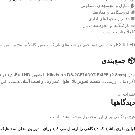
🏠 منازل و مجتمع‌های مسکونی
🏬 فروشگاه‌ها و مغازه‌ها
🏢 دفاتر و محیط‌های اداری
🚗 پارکینگ‌ها و محوطه‌های باز
کاملاً مناسب است.
EXIR LED باعث می‌شود حتی در شب‌های تاریک، تصویر کاملاً واضح و با نور متعادل ثبت شود.
📦 جمع‌بندی
مدل
Hikvision DS-2CE16D0T-EXIPF (2.8mm)
با
تصویر Full HD، دید در شب قدرتمند، بدنه فلزی ضدآب و زاویه دید وسیع
اگر دنبال دوربینی با
کیفیت تصویر بالا، طول عمر زیاد و نصب آسان
هستی، این م
نظرات (0)
دیدگاهها
هیچ دیدگاهی برای این محصول نوشته نشده است.
اولین نفری باشید که دیدگاهی را ارسال می کنید برای “دوربین مداربسته هایک‌ویژن مدل T-EXIPF (2.8mm