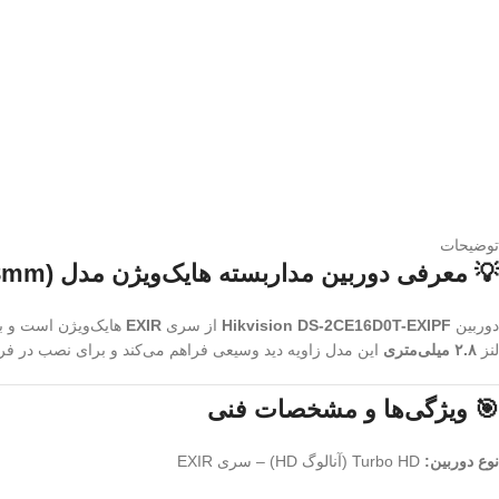
توضیحات
💡 معرفی دوربین مداربسته هایک‌ویژن مدل DS-2CE16D0T-EXIPF (2.8mm)
دوربین
Hikvision DS-2CE16D0T-EXIPF
از سری
EXIR
هایک‌ویژن است و ب
لنز
۲.۸ میلی‌متری
این مدل زاویه دید وسیعی فراهم می‌کند و برای نصب در فر
🎯 ویژگی‌ها و مشخصات فنی
نوع دوربین:
Turbo HD (آنالوگ HD) – سری EXIR