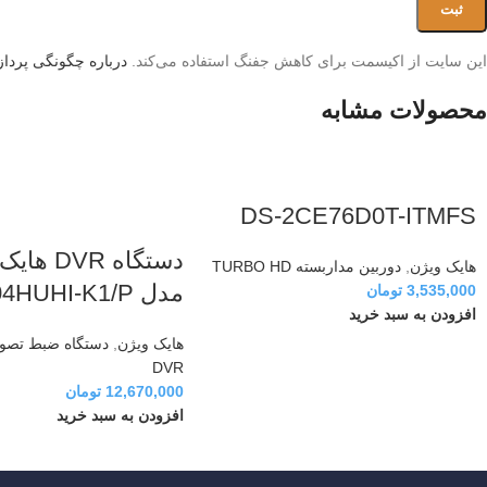
این سایت از اکیسمت برای کاهش جفنگ استفاده می‌کند.
درباره چگونگی پردازش
محصولات مشابه
DS-2CE76D0T-ITMFS
دستگاه DVR
هایک ویژن
,
دوربین مداربسته TURBO HD
مدل DS-7204HUHI-K1/P
3,535,000
تومان
افزودن به سبد خرید
هایک ویژن
,
دستگاه ضبط تصوی
DVR
12,670,000
تومان
افزودن به سبد خرید