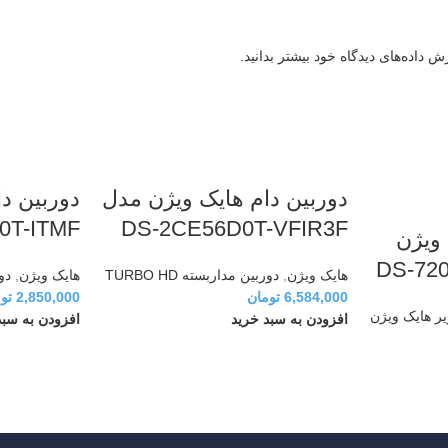
 داده‌های دیدگاه خود بیشتر بدانید.
دوربین دام هایک ویژن مدل
دوربین د
0T-ITMF
DS-2CE56D0T-VFIR3F
 هایک ویژن
هایک ویژن
,
دوربین مداربسته TURBO HD
هایک ویژن
,
دور
6,584,000
تومان
2,850,000
تو
ر هایک ویژن
افزودن به سبد خرید
افزودن به سبد