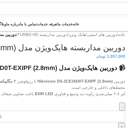
خانه
خدمات ما
تعرفه خدمات
تماس با ما
درباره ما
وبلا
خانه
/
دوربین های امنیتی
/
هایک ویژن
/
دوربین مداربسته TURBO HD
/
دوربین مداربسته ه
دوربین مداربسته هایک‌ویژن مدل DS-2CE16D0T-EXIPF (2.8mm)
1,957,000
تومان
📹 دوربین هایک‌ویژن مدل DS-2CE16D0T-EXIPF (2.8mm)
دوربین
Hikvision DS-2CE16D0T-EXIPF (2.8mm)
با رزولوشن
۲ مگاپیکسل Full HD
محیط‌های داخلی و خارجی است.
لنز ۲.۸ میلی‌متری زاویه دید وسیع و فناوری
EXIR LED
باعث تصاویر شفاف و 
-
+