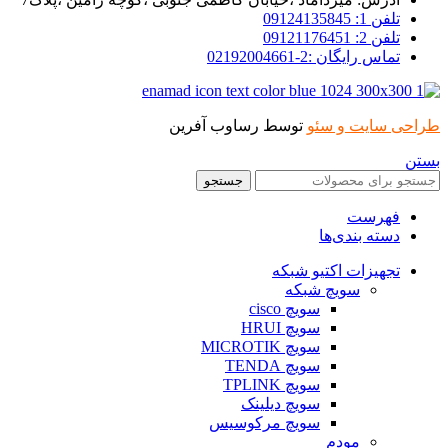
تلفن 1: 09124135845
تلفن 2: 09121176451
تماس رایگان :2-02192004661
طراحی سایت و سئو
توسط رساوب آفرین
بستن
جستجو
فهرست
دسته بندی‌ها
تجهیزات اکتیو شبکه
سویچ شبکه
سویچ cisco
سویچ HRUI
سویچ MICROTIK
سویچ TENDA
سویچ TPLINK
سویچ دیلینک
سویچ مرکوسیس
مودم