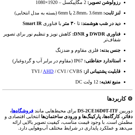
رزولوشن تصویر:
2 مگاپیکسل – 1920×1080
لنز ثابت:
2.8mm، 3.6mm یا 6mm (بسته به مدل انتخابی)
دید در شب هوشمند:
تا
۳۰ متر
با فناوری
Smart IR
فناوری DWDR و DNR:
کاهش نویز و تنظیم نور برای تصویر
شفاف‌تر
جنس بدنه:
فلزی مقاوم و ضدزنگ
استاندارد حفاظتی:
IP67 (مقاوم در برابر آب و گردوغبار)
قابلیت پشتیبانی از:
TVI /
/ CVI / CVBS
AHD
منبع تغذیه:
12 ولت DC
⚙️ کاربردها
دوربین
DS-2CE16D0T-ITF
برای محیط‌هایی مانند
فروشگاه‌ها
،
دفاتر، کارگاه‌ها، پارکینگ‌ها و ورودی ساختمان‌ها
انتخابی اقتصادی و
مطمئن است. با وجود قیمت مناسب، کیفیت تصویر بالایی ارائه
می‌دهد و عملکرد پایداری در شرایط مختلف آب‌وهوایی دارد.