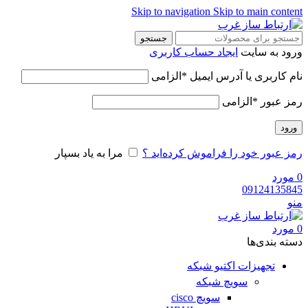
Skip to navigation
Skip to main content
جستجو
ورود به سایت
ایجاد حساب کاربری
نام کاربری یا آدرس ایمیل
*
الزامی
رمز عبور
*
الزامی
ورود
رمز عبور خود را فراموش کرده‌اید ؟
مرا به یاد بسپار
0
مورد
09124135845
منو
0
مورد
دسته‌ بندی‌ها
تجهیزات اکتیو شبکه
سویچ شبکه
سویچ cisco