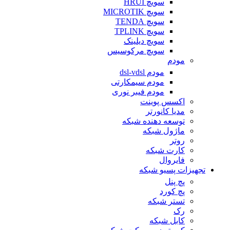
سویچ HRUI
سویچ MICROTIK
سویچ TENDA
سویچ TPLINK
سویچ دیلینک
سویچ مرکوسیس
مودم
مودم dsl-vdsl
مودم سیمکارتی
مودم فیبر نوری
اکسس پوینت
مدیا کانورتر
توسعه دهنده شبکه
ماژول شبکه
روتر
کارت شبکه
فایروال
تجهیزات پسیو شبکه
پچ پنل
پچ کورد
تستر شبکه
رک
کابل شبکه