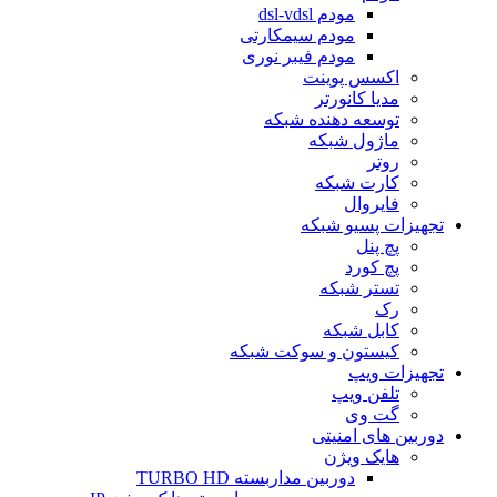
مودم dsl-vdsl
مودم سیمکارتی
مودم فیبر نوری
اکسس پوینت
مدیا کانورتر
توسعه دهنده شبکه
ماژول شبکه
روتر
کارت شبکه
فایروال
تجهیزات پسیو شبکه
پچ پنل
پچ کورد
تستر شبکه
رک
کابل شبکه
کیستون و سوکت شبکه
تجهیزات ویپ
تلفن ویپ
گت وی
دوربین های امنیتی
هایک ویژن
دوربین مداربسته TURBO HD