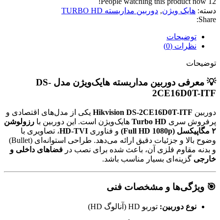
People watching this product now!
12
دسته:
هایک ویژن
,
دوربین مداربسته TURBO HD
Share:
توضیحات
نظرات (0)
توضیحات
💡 معرفی دوربین مداربسته هایک‌ویژن مدل DS-
2CE16D0T-ITF
دوربین
Hikvision DS-2CE16D0T-ITF
یکی از مدل‌های اقتصادی و
پرفروش سری
Turbo HD
هایک‌ویژن است. این دوربین با
رزولوشن
۲ مگاپیکسل (Full HD 1080p)
و فناوری
HD-TVI
، تصاویری با
وضوح بالا و جزئیات دقیق ارائه می‌دهد. طراحی استوانه‌ای (Bullet)
و بدنه مقاوم فلزی آن، باعث شده برای نصب در
فضاهای داخلی و
خارجی
گزینه‌ای بسیار مناسب باشد.
🎯 ویژگی‌ها و مشخصات فنی
نوع دوربین:
توربو HD (آنالوگ HD)