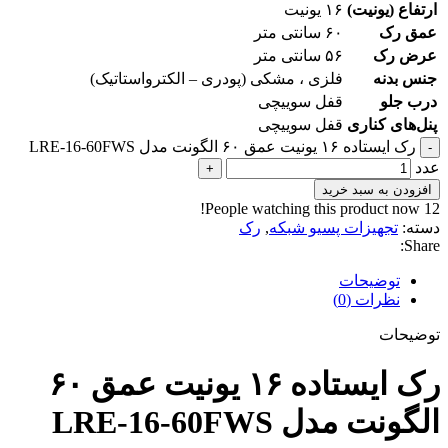
ارتفاع (یونیت)
۱۶ یونیت
عمق رک
۶۰ سانتی متر
عرض رک
۵۶ سانتی متر
جنس بدنه
فلزی ، مشکی (پودری – الکترواستاتیک)
درب جلو
قفل سوییچی
پنل‌های کناری
قفل سوییچی
رک ایستاده ۱۶ یونیت عمق ۶۰ الگونت مدل LRE-16-60FWS
-
عدد
+
افزودن به سبد خرید
People watching this product now!
12
دسته:
تجهیزات پسیو شبکه
,
رک
Share:
توضیحات
نظرات (0)
توضیحات
رک ایستاده ۱۶ یونیت عمق ۶۰
الگونت مدل LRE-16-60FWS