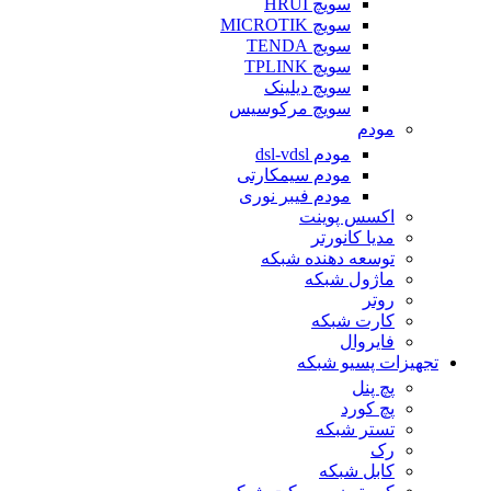
سویچ HRUI
سویچ MICROTIK
سویچ TENDA
سویچ TPLINK
سویچ دیلینک
سویچ مرکوسیس
مودم
مودم dsl-vdsl
مودم سیمکارتی
مودم فیبر نوری
اکسس پوینت
مدیا کانورتر
توسعه دهنده شبکه
ماژول شبکه
روتر
کارت شبکه
فایروال
تجهیزات پسیو شبکه
پچ پنل
پچ کورد
تستر شبکه
رک
کابل شبکه