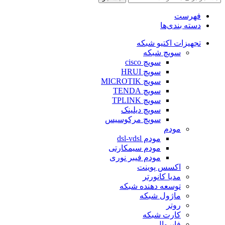
فهرست
دسته بندی‌ها
تجهیزات اکتیو شبکه
سویچ شبکه
سویچ cisco
سویچ HRUI
سویچ MICROTIK
سویچ TENDA
سویچ TPLINK
سویچ دیلینک
سویچ مرکوسیس
مودم
مودم dsl-vdsl
مودم سیمکارتی
مودم فیبر نوری
اکسس پوینت
مدیا کانورتر
توسعه دهنده شبکه
ماژول شبکه
روتر
کارت شبکه
فایروال