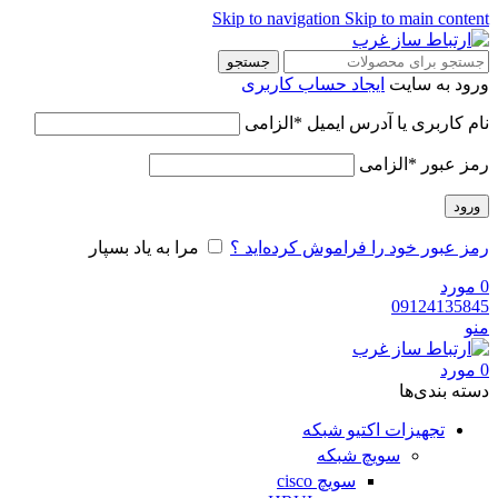
Skip to navigation
Skip to main content
جستجو
ورود به سایت
ایجاد حساب کاربری
نام کاربری یا آدرس ایمیل
*
الزامی
رمز عبور
*
الزامی
ورود
رمز عبور خود را فراموش کرده‌اید ؟
مرا به یاد بسپار
0
مورد
09124135845
منو
0
مورد
دسته‌ بندی‌ها
تجهیزات اکتیو شبکه
سویچ شبکه
سویچ cisco