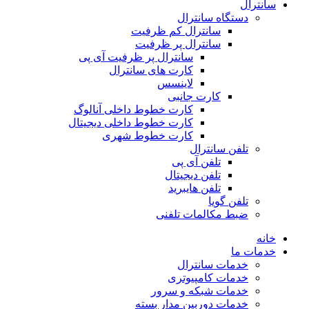
سانترال
دستگاه سانترال
سانترال کم ظرفیت
سانترال پر ظرفیت
سانترال پر ظرفیت آی پی
کارت های سانترال
لاینسس
کارت جانبی
کارت خطوط داخلی آنالوگ
کارت خطوط داخلی دیجیتال
کارت خطوط شهری
تلفن سانترال
تلفن آی پی
تلفن دیجیتال
تلفن هایبرید
تلفن گویا
ضبط مکالمات تلفنی
خانه
خدمات ما
خدمات سانترال
خدمات کامپیوتری
خدمات شبکه و سرور
خدمات دوربین مدار بسته