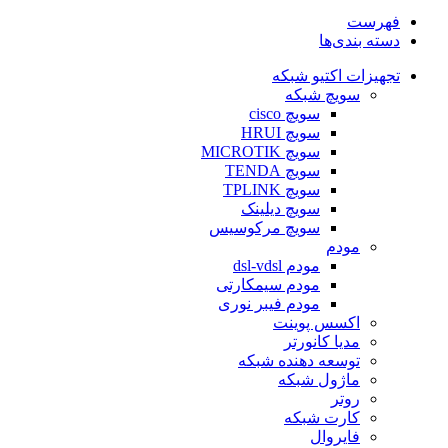
فهرست
دسته بندی‌ها
تجهیزات اکتیو شبکه
سویچ شبکه
سویچ cisco
سویچ HRUI
سویچ MICROTIK
سویچ TENDA
سویچ TPLINK
سویچ دیلینک
سویچ مرکوسیس
مودم
مودم dsl-vdsl
مودم سیمکارتی
مودم فیبر نوری
اکسس پوینت
مدیا کانورتر
توسعه دهنده شبکه
ماژول شبکه
روتر
کارت شبکه
فایروال