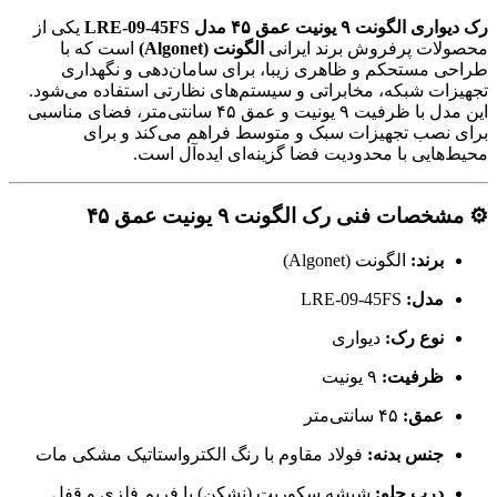
رک دیواری الگونت ۹ یونیت عمق ۴۵ مدل LRE-09-45FS
یکی از
محصولات پرفروش برند ایرانی
الگونت (Algonet)
است که با
طراحی مستحکم و ظاهری زیبا، برای سامان‌دهی و نگهداری
تجهیزات شبکه، مخابراتی و سیستم‌های نظارتی استفاده می‌شود.
این مدل با ظرفیت ۹ یونیت و عمق ۴۵ سانتی‌متر، فضای مناسبی
برای نصب تجهیزات سبک و متوسط فراهم می‌کند و برای
محیط‌هایی با محدودیت فضا گزینه‌ای ایده‌آل است.
⚙️ مشخصات فنی رک الگونت ۹ یونیت عمق ۴۵
برند:
الگونت (Algonet)
مدل:
LRE-09-45FS
نوع رک:
دیواری
ظرفیت:
۹ یونیت
عمق:
۴۵ سانتی‌متر
جنس بدنه:
فولاد مقاوم با رنگ الکترواستاتیک مشکی مات
درب جلو:
شیشه سکوریت (نشکن) با فریم فلزی و قفل