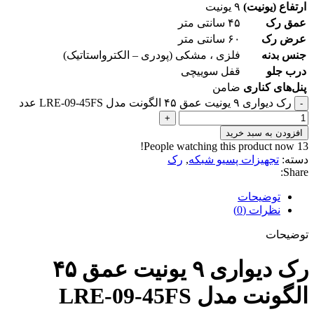
ارتفاع (یونیت)
۹ یونیت
عمق رک
۴۵ سانتی متر
عرض رک
۶۰ سانتی متر
جنس بدنه
فلزی ، مشکی (پودری – الکترواستاتیک)
درب جلو
قفل سوییچی
پنل‌های کناری
ضامن
رک دیواری ۹ یونیت عمق ۴۵ الگونت مدل LRE-09-45FS عدد
-
+
افزودن به سبد خرید
People watching this product now!
13
دسته:
تجهیزات پسیو شبکه
,
رک
Share:
توضیحات
نظرات (0)
توضیحات
رک دیواری ۹ یونیت عمق ۴۵
الگونت مدل LRE-09-45FS