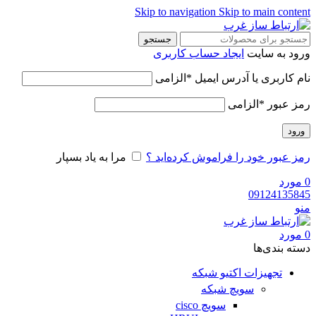
Skip to navigation
Skip to main content
جستجو
ورود به سایت
ایجاد حساب کاربری
نام کاربری یا آدرس ایمیل
*
الزامی
رمز عبور
*
الزامی
ورود
رمز عبور خود را فراموش کرده‌اید ؟
مرا به یاد بسپار
0
مورد
09124135845
منو
0
مورد
دسته‌ بندی‌ها
تجهیزات اکتیو شبکه
سویچ شبکه
سویچ cisco