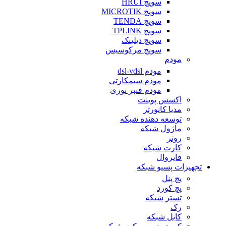
سویچ HRUI
سویچ MICROTIK
سویچ TENDA
سویچ TPLINK
سویچ دیلینک
سویچ مرکوسیس
مودم
مودم dsl-vdsl
مودم سیمکارتی
مودم فیبر نوری
اکسس پوینت
مدیا کانورتر
توسعه دهنده شبکه
ماژول شبکه
روتر
کارت شبکه
فایروال
تجهیزات پسیو شبکه
پچ پنل
پچ کورد
تستر شبکه
رک
کابل شبکه