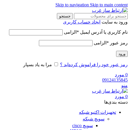
Skip to navigation
Skip to main content
جستجو
ورود به سایت
ایجاد حساب کاربری
نام کاربری یا آدرس ایمیل
*
الزامی
رمز عبور
*
الزامی
ورود
رمز عبور خود را فراموش کرده‌اید ؟
مرا به یاد بسپار
0
مورد
09124135845
منو
0
مورد
دسته‌ بندی‌ها
تجهیزات اکتیو شبکه
سویچ شبکه
سویچ cisco