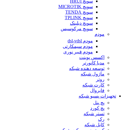
سویچ HRUI
سویچ MICROTIK
سویچ TENDA
سویچ TPLINK
سویچ دیلینک
سویچ مرکوسیس
مودم
مودم dsl-vdsl
مودم سیمکارتی
مودم فیبر نوری
اکسس پوینت
مدیا کانورتر
توسعه دهنده شبکه
ماژول شبکه
روتر
کارت شبکه
فایروال
تجهیزات پسیو شبکه
پچ پنل
پچ کورد
تستر شبکه
رک
کابل شبکه