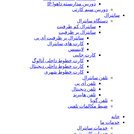
دوربین مداربسته داهوا IP
دوربین سیم کارتی
سانترال
دستگاه سانترال
سانترال کم ظرفیت
سانترال پر ظرفیت
سانترال پر ظرفیت آی پی
کارت های سانترال
لاینسس
کارت جانبی
کارت خطوط داخلی آنالوگ
کارت خطوط داخلی دیجیتال
کارت خطوط شهری
تلفن سانترال
تلفن آی پی
تلفن دیجیتال
تلفن هایبرید
تلفن گویا
ضبط مکالمات تلفنی
خانه
خدمات ما
خدمات سانترال
خدمات کامپیوتری