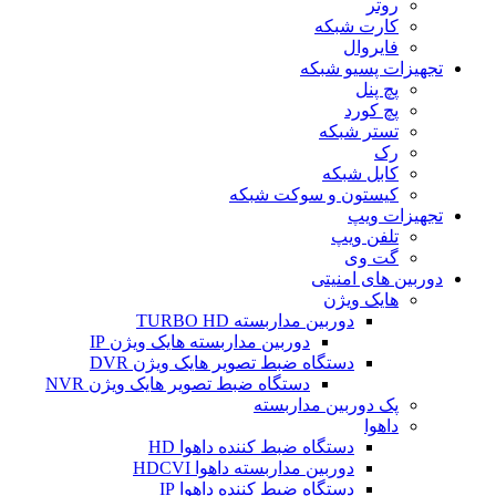
روتر
کارت شبکه
فایروال
تجهیزات پسیو شبکه
پچ پنل
پچ کورد
تستر شبکه
رک
کابل شبکه
کیستون و سوکت شبکه
تجهیزات ویپ
تلفن ویپ
گت وی
دوربین های امنیتی
هایک ویژن
دوربین مداربسته TURBO HD
دوربین مداربسته هایک ویژن IP
دستگاه ضبط تصویر هایک ویژن DVR
دستگاه ضبط تصویر هایک ویژن NVR
پک دوربین مداربسته
داهوا
دستگاه ضبط کننده داهوا HD
دوربین مداربسته داهوا HDCVI
دستگاه ضبط کننده داهوا IP