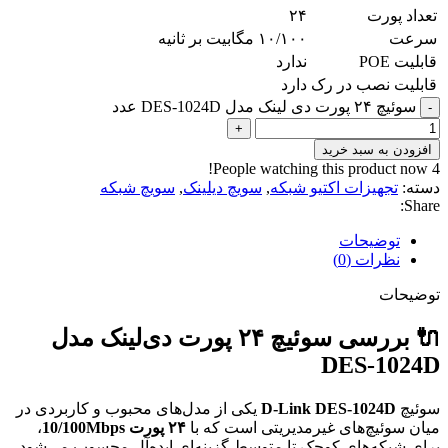
تعداد پورت
۲۴
سرعت
۱۰/۱۰۰ مگابیت بر ثانیه
قابلیت POE
ندارد
قابلیت نصب در رک
دارد
سوئیچ ۲۴ پورت دی لینک مدل DES-1024D عدد
-
+
افزودن به سبد خرید
People watching this product now!
4
دسته:
تجهیزات اکتیو شبکه
,
سویچ دیلینک
,
سویچ شبکه
Share:
توضیحات
نظرات (0)
توضیحات
🔌 بررسی سوئیچ ۲۴ پورت دی‌لینک مدل
DES-1024D
سوئیچ
D-Link DES-1024D
یکی از مدل‌های محبوب و کاربردی در
میان سوئیچ‌های غیرمدیریتی است که با
۲۴ پورت 10/100Mbps
،
برای شبکه‌های کوچک تا متوسط گزینه‌ای ایده‌آل محسوب می‌شود.