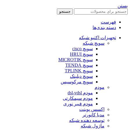
بستن
جستجو
فهرست
دسته بندی‌ها
تجهیزات اکتیو شبکه
سویچ شبکه
سویچ cisco
سویچ HRUI
سویچ MICROTIK
سویچ TENDA
سویچ TPLINK
سویچ دیلینک
سویچ مرکوسیس
مودم
مودم dsl-vdsl
مودم سیمکارتی
مودم فیبر نوری
اکسس پوینت
مدیا کانورتر
توسعه دهنده شبکه
ماژول شبکه